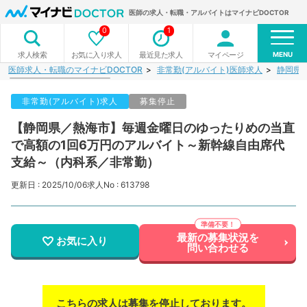
医師の求人・転職・アルバイトはマイナビDOCTOR
0
1
MENU
お気に入り求人
最近見た求人
マイページ
求人検索
医師求人・転職のマイナビDOCTOR
非常勤(アルバイト)医師求人
静岡県
非常勤(アルバイト)求人
募集停止
【静岡県／熱海市】毎週金曜日のゆったりめの当直
で高額の1回6万円のアルバイト～新幹線自由席代
支給～（内科系／非常勤）
更新日 : 2025/10/06
求人No : 613798
最新の募集状況を
お気に入り
問い合わせる
こちらの求人は募集を停止しております。