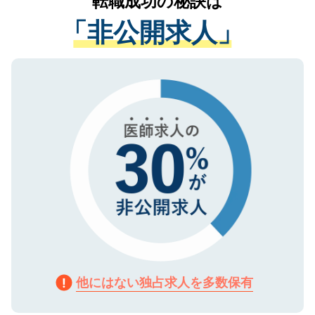
転職成功の秘訣は
は、個人情報の取り扱いについての厳密な
経験をまじえながら、適切なアドバイスを
管理基準を満たした事業者のみに付与され
「非公開求人」
させていただきます。すぐにご転職をされ
る、プライバシーマークを取得済みです。
ない方には、長期的なサポートが可能です
ご登録いただいた個人情報は、SSL（デー
ので、まずはご登録ください。
タ暗号化）によって保護されていますの
で、機密保持に関してもご安心ください。
他にはない独占求人を多数保有