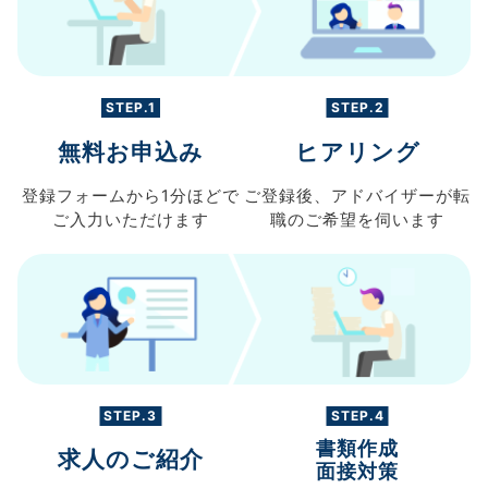
STEP.1
STEP.2
無料お申込み
ヒアリング
登録フォームから
1分ほどで
ご登録後、
アドバイザーが転
ご入力
いただけます
職の
ご希望を伺います
STEP.3
STEP.4
書類作成
求人のご紹介
面接対策