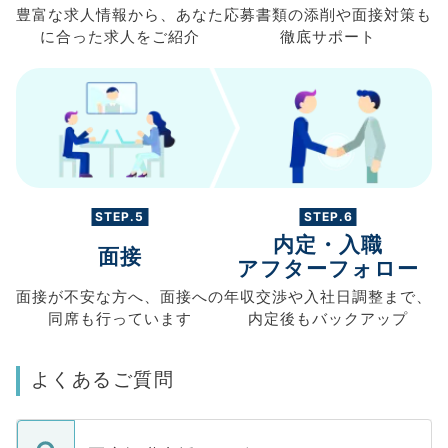
豊富な求人情報から、
あなた
応募書類の
添削や面接対策も
に合った求人を
ご紹介
徹底サポート
STEP.5
STEP.6
内定・入職
面接
アフターフォロー
面接が不安な方へ、
面接への
年収交渉や
入社日調整まで、
同席も
行っています
内定後もバックアップ
よくあるご質問