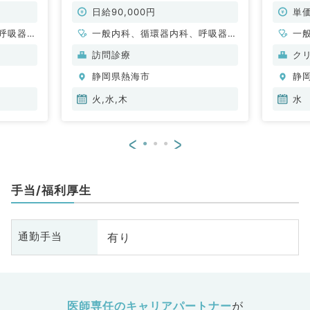
あり～
水・木曜日のうち週1曜日より相談
新幹線
可能！（内科系／非常勤）
勤）
日給90,000円
単価
呼吸器内
一般内科、循環器内科、呼吸器内
一
・代謝内
科、消化器内科、老年内科
科
訪問診療
ク
科
静岡県熱海市
静
火,水,木
水
<
>
手当/福利厚生
有り
通勤手当
医師専任のキャリアパートナー
が