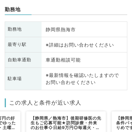
勤務地
静岡県熱海市
勤務地
※詳細はお問い合わせください
最寄り駅
車通勤相談可能
自動車通勤
※最新情報を確認いたしますので
駐車場
お問い合わせください
この求人と条件が近い求人
万円の好
【静岡県／熱海市】後期研修医の先
【静岡
でゆった
生もご応募可能★訪問診療・外来
条件バ
・土曜よ
のお仕事◇日給9万円◎毎週火・
りめで