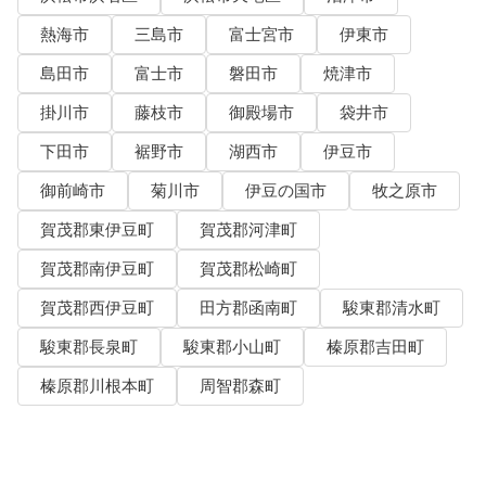
熱海市
三島市
富士宮市
伊東市
島田市
富士市
磐田市
焼津市
掛川市
藤枝市
御殿場市
袋井市
下田市
裾野市
湖西市
伊豆市
御前崎市
菊川市
伊豆の国市
牧之原市
賀茂郡東伊豆町
賀茂郡河津町
賀茂郡南伊豆町
賀茂郡松崎町
賀茂郡西伊豆町
田方郡函南町
駿東郡清水町
駿東郡長泉町
駿東郡小山町
榛原郡吉田町
榛原郡川根本町
周智郡森町