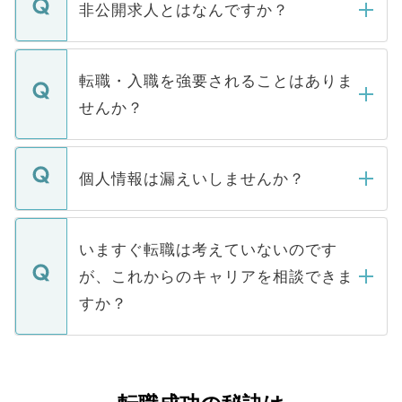
登録内容を確認し、その後メールもしくは
非公開求人とはなんですか？
お電話にて次のステップのご案内をいたし
ます。通常、5営業日以内にはご連絡をせて
マイナビDOCTORで取り扱っている求人の
いただきますので、しばらくお待ちくださ
うち約3割は、Webサイトからご覧いただ
転職・入職を強要されることはありま
い。
けない「非公開求人」です。非公開求人は
せんか？
下記の理由によって、一般には公開してい
ません。
転職・入職を強要することは一切ありませ
ん。また、仮に応募先から内定をいただい
個人情報は漏えいしませんか？
■応募殺到を避けるため 人気のある医療機
たとしても、ご本人が納得しない限り、内
関を公にしてしまうと、応募が殺到する場
定を承諾する必要はありません。内定先へ
個人情報が漏えいすることはありませんの
合があります。 選考を効率よく行うため
の辞退の連絡はキャリアパートナーが行い
で、ご安心ください。当サイトからの登録
いますぐ転職は考えていないのです
に、医療機関が求める条件に合った人材の
ますので、ご安心ください。
などで収集したご登録者様の個人情報は、
が、これからのキャリアを相談できま
みを人材紹介会社に依頼するケースが増え
ご本人のキャリアアップおよび転職活動の
ています。
すか？
支援を目的に使用いたします。お預かりし
ているすべての個人データはご本人の許可
お気軽にご相談ください。先生専任のキャ
なく、医療機関側に開示したり、第三者に
リアパートナーが将来のご希望などをおう
提供することは一切ありません。また弊社
かがいして、現在の医療機関の状況や紹介