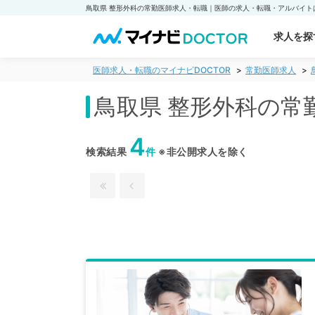
求人を探
医師求人・転職のマイナビDOCTOR
常勤医師求人
鳥取県 整形外科の常
4
検索結果
件
※非公開求人を除く