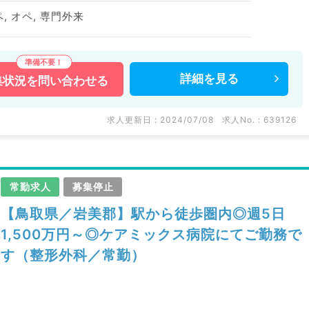
, オペ, 専門外来
詳細を
見る
集状況を
問い合わせる
求人更新日 : 2024/07/08
求人No. : 639126
常勤求人
募集停止
【鳥取県／岩美郡】駅から徒歩圏内◎週5日
1,500万円～◎ケアミックス病院にてご勤務で
す（整形外科／常勤）