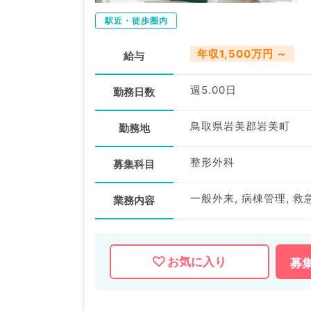
駅近・徒歩圏内
年収1,500万円 ～
給与
週5.00日
勤務日数
鳥取県岩美郡岩美町
勤務地
整形外科
募集科目
一般外来, 病棟管理, 救
業務内容
お気に入り
募