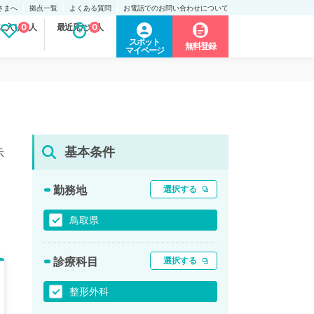
さまへ
拠点一覧
よくある質問
お電話でのお問い合わせについて
に入り求人
0
最近見た求人
0
スポット
無料登録
マイページ
基本条件
示
勤務地
選択する
鳥取県
診療科目
選択する
整形外科