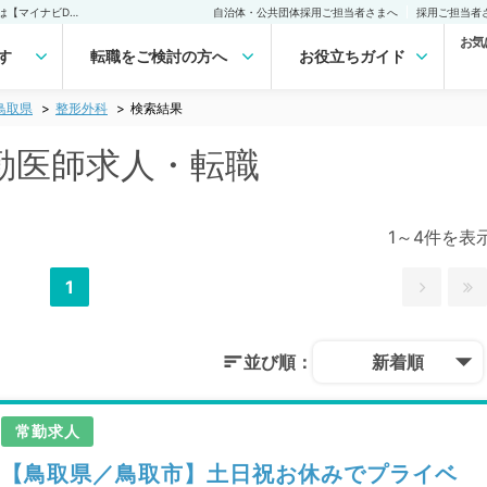
鳥取県 整形外科の常勤医師求人・転職｜医師の求人・転職・アルバイトは【マイナビDOCTOR】
自治体・公共団体採用ご担当者さまへ
採用ご担当者
お気
す
転職をご検討の方へ
お役立ちガイド
鳥取県
整形外科
検索結果
勤医師求人・転職
1～4件を表
1
並び順：
新着順
常勤求人
【鳥取県／鳥取市】土日祝お休みでプライベ