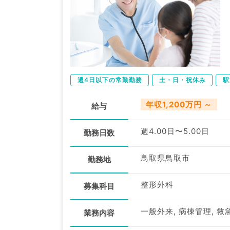
週4日以下の常勤勤務
土・日・祝休み
駅
年収1,200万円 ～
給与
週4.00日〜5.00日
勤務日数
鳥取県鳥取市
勤務地
整形外科
募集科目
一般外来, 病棟管理, 救
業務内容