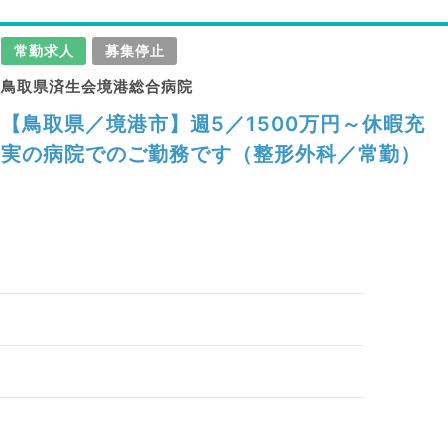
常勤求人
募集停止
鳥取県済生会境港総合病院
【鳥取県／境港市】週5／1500万円～休暇充
実の病院でのご勤務です（整形外科／常勤）