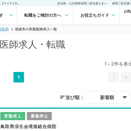
境港市(鳥取県)の常勤医師求人・転職｜医師の求人・転職・アルバイトは【マイナビDOCTOR】
自治体・公共団体採用ご担当者さまへ
採用ご担当者
お気
す
転職をご検討の方へ
お役立ちガイド
鳥取県
境港市の常勤医師求人一覧
勤医師求人・転職
1～2件を表
1
並び順：
新着順
常勤求人
募集停止
鳥取県済生会境港総合病院