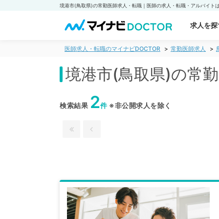
求人を探
医師求人・転職のマイナビDOCTOR
常勤医師求人
境港市(鳥取県)の常
2
検索結果
件
※非公開求人を除く