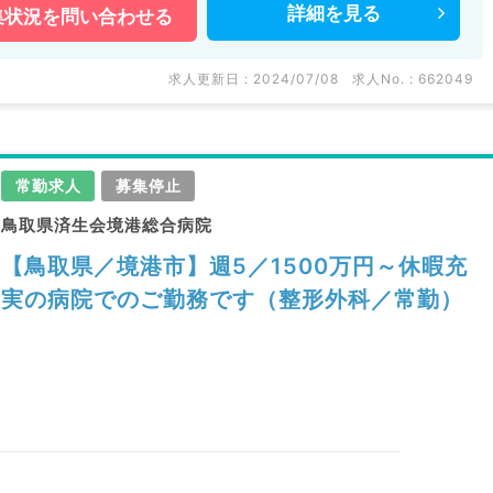
詳細を
見る
集状況を
問い合わせる
求人更新日 : 2024/07/08
求人No. : 662049
常勤求人
募集停止
鳥取県済生会境港総合病院
【鳥取県／境港市】週5／1500万円～休暇充
実の病院でのご勤務です（整形外科／常勤）