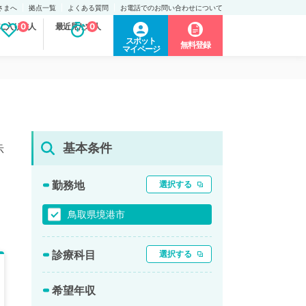
さまへ
拠点一覧
よくある質問
お電話でのお問い合わせについて
に入り求人
0
最近見た求人
0
スポット
無料登録
マイページ
基本条件
示
勤務地
選択する
鳥取県境港市
診療科目
選択する
希望年収