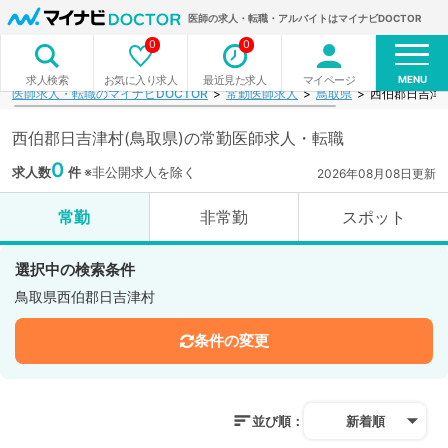
医師の求人・転職・アルバイトはマイナビDOCTOR
0
0
MENU
お気に入り求人
最近見た求人
マイページ
求人検索
医師求人・転職のマイナビDOCTOR
常勤医師求人
鳥取県
西伯郡日吉津
西伯郡日吉津村(鳥取県)の常勤医師求人・転職
0
求人数
件
※非公開求人を除く
2026年08月08日更新
常勤
非常勤
スポット
選択中の検索条件
鳥取県西伯郡日吉津村
条件の変更
並び順：
新着順