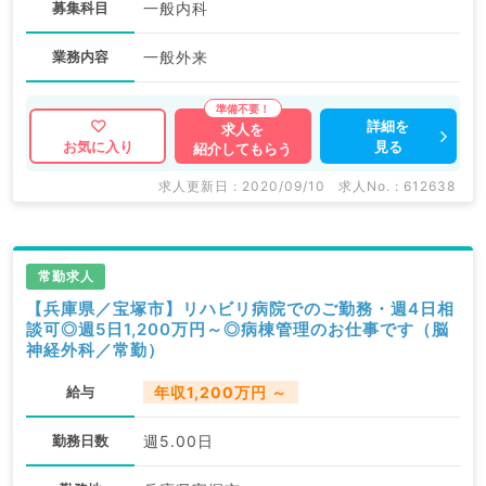
募集科目
一般内科
業務内容
一般外来
詳細を
求人を
見る
お気に入り
紹介してもらう
求人更新日 : 2020/09/10
求人No. : 612638
常勤求人
【兵庫県／宝塚市】リハビリ病院でのご勤務・週4日相
談可◎週5日1,200万円～◎病棟管理のお仕事です（脳
神経外科／常勤）
給与
年収1,200万円 ～
勤務日数
週5.00日