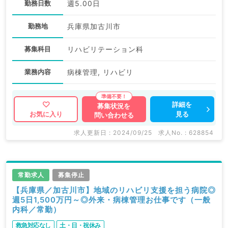
勤務日数
週5.00日
勤務地
兵庫県加古川市
募集科目
リハビリテーション科
業務内容
病棟管理, リハビリ
詳細を
募集状況を
見る
お気に入り
問い合わせる
求人更新日 : 2024/09/25
求人No. : 628854
常勤求人
募集停止
【兵庫県／加古川市】地域のリハビリ支援を担う病院◎
週5日1,500万円～◎外来・病棟管理お仕事です（一般
内科／常勤）
救急対応なし
土・日・祝休み