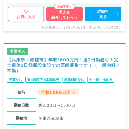
ビDOCTORでは病院やクリニックなどの医療機関求人
はもちろんのこと、 掲載情報以外にも産業医等の企業
詳細を
求人を
見る
お気に入り
紹介してもらう
系求人も多数扱っています。 求人内容の詳細等はお気
軽にお問合せ下さい。
求人更新日 : 2025/05/23
求人No. : 634520
常勤求人
【兵庫県／赤穂市】年収1600万円！週3日勤務可！完
全週休2日◎新設施設での医師募集です！（一般内科／
常勤）
当直なし
週4日以下の常勤勤務
救急対応なし
土・日・祝休み
給与
年収1,600万円 ～
勤務日数
週3.00日〜5.00日
勤務地
兵庫県赤穂市