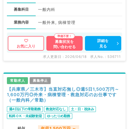
募集科目
一般内科
業務内容
一般外来, 病棟管理
詳細を
募集状況を
見る
お気に入り
問い合わせる
求人更新日 : 2026/06/18
求人No. : 536711
常勤求人
募集停止
【兵庫県／三木市】当直対応無し◎週5日1,500万円～
1,600万円◎外来・病棟管理・救急対応のお仕事です
（一般内科／常勤）
週4日以下の常勤勤務
救急対応なし
土・日・祝休み
転科ＯＫ・未経験歓迎
ゆったりめ勤務
給与
年収1,500万円 ～