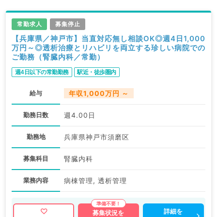
常勤求人
募集停止
【兵庫県／神戸市】当直対応無し相談OK◎週4日1,000
万円～◎透析治療とリハビリを両立する珍しい病院での
ご勤務（腎臓内科／常勤）
週4日以下の常勤勤務
駅近・徒歩圏内
給与
年収1,000万円 ～
勤務日数
週4.00日
勤務地
兵庫県神戸市須磨区
募集科目
腎臓内科
業務内容
病棟管理, 透析管理
詳細を
募集状況を