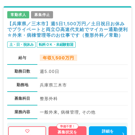
常勤求人
募集停止
【兵庫県／三木市】週5日1,500万円／土日祝日お休み
でプライベートと両立◎高速代支給でマイカー通勤便利
☆外来・病棟管理等のお仕事です（整形外科／常勤）
土・日・祝休み
転科ＯＫ・未経験歓迎
給与
年収1,500万円
勤務日数
週5.00日
勤務地
兵庫県三木市
募集科目
整形外科
業務内容
一般外来, 病棟管理, その他
詳細を
募集状況を