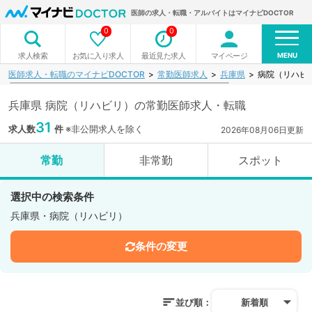
医師の求人・転職・アルバイトはマイナビDOCTOR
0
0
MENU
お気に入り求人
最近見た求人
マイページ
求人検索
医師求人・転職のマイナビDOCTOR
常勤医師求人
兵庫県
病院（リハビ
兵庫県 病院（リハビリ）の常勤医師求人・転職
31
求人数
件
※非公開求人を除く
2026年08月06日更新
常勤
非常勤
スポット
選択中の検索条件
兵庫県・病院（リハビリ）
条件の変更
並び順：
新着順