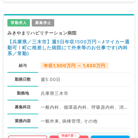
常勤求人
募集停止
みきやまリハビリテーション病院
【兵庫県／三木市】週5日年収1500万円～♪マイカー通
勤可！町に根差した病院にて外来等のお仕事です(内科
系／常勤)
給与
年収1,500万円 ～ 1,620万円
勤務日数
週5.00日
勤務地
兵庫県三木市
募集科目
一般内科、循環器内科、呼吸器内科、消化器内科、内分泌・代謝内科、腎臓内科、血液内科
業務内容
一般外来, 病棟管理, その他