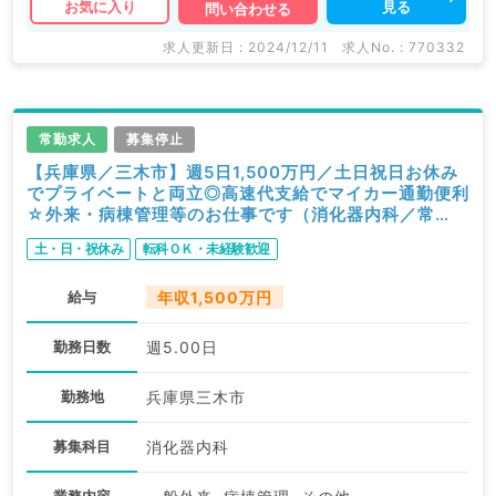
見る
お気に入り
問い合わせる
求人更新日 : 2024/12/11
求人No. : 770332
常勤求人
募集停止
【兵庫県／三木市】週5日1,500万円／土日祝日お休み
でプライベートと両立◎高速代支給でマイカー通勤便利
☆外来・病棟管理等のお仕事です（消化器内科／常
勤）
土・日・祝休み
転科ＯＫ・未経験歓迎
給与
年収1,500万円
勤務日数
週5.00日
勤務地
兵庫県三木市
募集科目
消化器内科