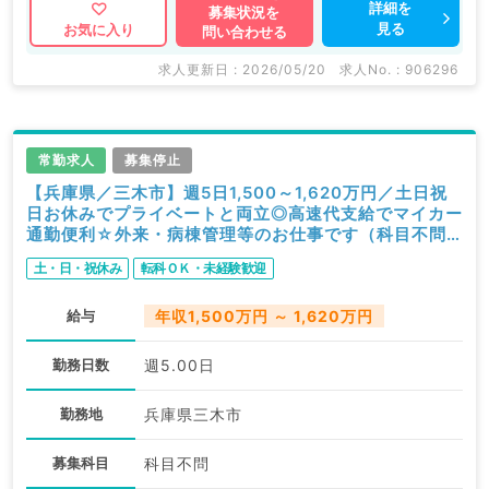
詳細を
募集状況を
見る
お気に入り
問い合わせる
求人更新日 : 2026/05/20
求人No. : 906296
常勤求人
募集停止
【兵庫県／三木市】週5日1,500～1,620万円／土日祝
日お休みでプライベートと両立◎高速代支給でマイカー
通勤便利☆外来・病棟管理等のお仕事です（科目不問
／常勤）
土・日・祝休み
転科ＯＫ・未経験歓迎
給与
年収1,500万円 ～ 1,620万円
勤務日数
週5.00日
勤務地
兵庫県三木市
募集科目
科目不問