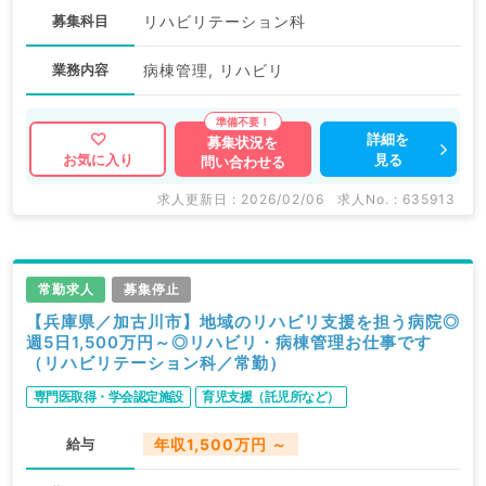
募集科目
リハビリテーション科
業務内容
病棟管理, リハビリ
詳細を
募集状況を
見る
お気に入り
問い合わせる
求人更新日 : 2026/02/06
求人No. : 635913
常勤求人
募集停止
【兵庫県／加古川市】地域のリハビリ支援を担う病院◎
週5日1,500万円～◎リハビリ・病棟管理お仕事です
（リハビリテーション科／常勤）
専門医取得・学会認定施設
育児支援（託児所など）
給与
年収1,500万円 ～