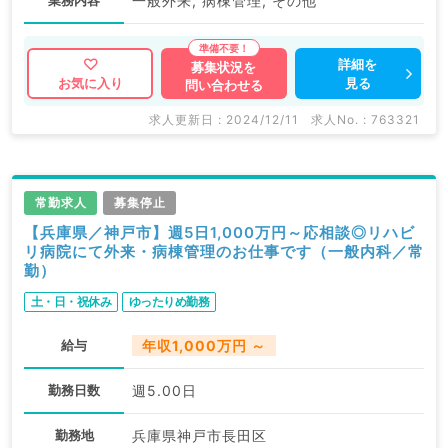
業務内容
一般外来, 病棟管理, その他
詳細を
募集状況を
見る
お気に入り
問い合わせる
求人更新日 : 2024/12/11
求人No. : 763321
常勤求人
募集停止
【兵庫県／神戸市】週5日1,000万円～応相談◎リハビ
リ病院にて外来・病棟管理のお仕事です（一般内科／常
勤）
土・日・祝休み
ゆったりめ勤務
給与
年収1,000万円 ～
勤務日数
週5.00日
勤務地
兵庫県神戸市長田区