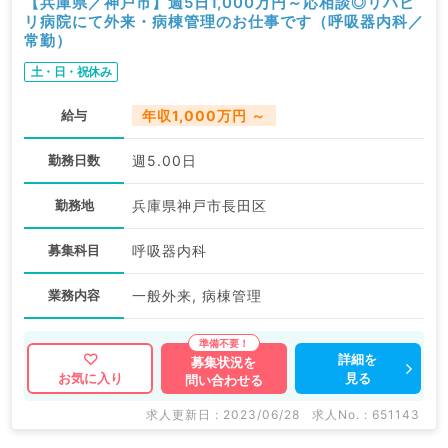
【兵庫県／神戸市】週5日1,000万円～応相談◎リハビ
リ病院にて外来・病棟管理のお仕事です（呼吸器内科／
常勤）
土・日・祝休み
給与
年収1,000万円 ～
勤務日数
週5.00日
勤務地
兵庫県神戸市長田区
募集科目
呼吸器内科
業務内容
一般外来, 病棟管理
詳細を
募集状況を
見る
お気に入り
問い合わせる
求人更新日 : 2023/06/28
求人No. : 651143