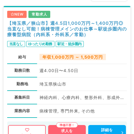
NEW
常勤求人
【埼玉県／狭山市】週4.5日1,000万円～1,400万円◎
当直なし可能！病棟管理メインのお仕事～駅徒歩圏内の
療養型病院（内科系・外科系／常勤）
当直なし
ゆったりめ勤務
駅近・徒歩圏内
給与
年収1,000万円 ～ 1,500万円
勤務日数
週4.00日〜4.50日
勤務地
埼玉県狭山市
募集科目
神経内科、心療内科、整形外科、形成外科、美容外科、脳神経外科、呼吸器外科、心臓血管外科、小児外科、泌尿器科、一般内科、循環器内科、呼吸器内科、消化器内科、内分泌・代謝内科、腎臓内科、老年内科、外科系全般、一般外科、消化器外科、乳腺外科、スポーツ整形外科、大腸・肛門外科、脊髄・脊椎外科
業務内容
病棟管理, 専門外来, その他
詳細を
求人を