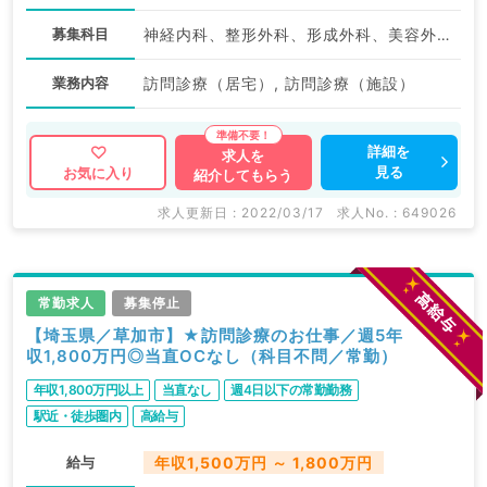
募集科目
神経内科、整形外科、形成外科、美容外科、脳神経外科、呼吸器外科、心臓血管外科、小児外科、泌尿器科、一般内科、循環器内科、呼吸器内科、消化器内科、内分泌・代謝内科、腎臓内科、老年内科、外科系全般、一般外科、消化器外科、乳腺外科、膠原病科、スポーツ整形外科、大腸・肛門外科、脊髄・脊椎外科
業務内容
訪問診療（居宅）, 訪問診療（施設）
詳細を
求人を
見る
お気に入り
紹介してもらう
求人更新日 : 2022/03/17
求人No. : 649026
常勤求人
募集停止
【埼玉県／草加市】★訪問診療のお仕事／週5年
収1,800万円◎当直OCなし（科目不問／常勤）
年収1,800万円以上
当直なし
週4日以下の常勤勤務
駅近・徒歩圏内
高給与
給与
年収1,500万円 ～ 1,800万円