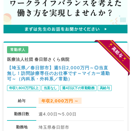
常勤求人
医療法人社団 春日部さくら病院
【埼玉県／春日部市】週5日2,000万円～◎当直
無し！訪問診療専任のお仕事です～マイカー通勤
可～（内科系・外科系／常勤）
年収1,800万円以上
当直なし
週4日以下の常勤勤務
高給与
給与
年収2,000万円 ～
勤務日数
週4.00日〜5.00日
勤務地
埼玉県春日部市