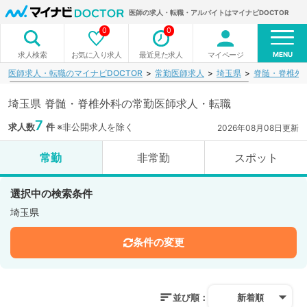
医師の求人・転職・アルバイトはマイナビDOCTOR
0
0
MENU
お気に入り求人
最近見た求人
マイページ
求人検索
医師求人・転職のマイナビDOCTOR
常勤医師求人
埼玉県
脊髄・脊椎外
埼玉県 脊髄・脊椎外科の常勤医師求人・転職
7
求人数
件
※非公開求人を除く
2026年08月08日更新
常勤
非常勤
スポット
選択中の検索条件
埼玉県
条件の変更
並び順：
新着順