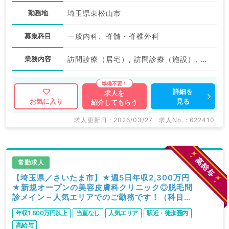
勤務地
埼玉県東松山市
募集科目
一般内科、脊髄・脊椎外科
業務内容
訪問診療（居宅）, 訪問診療（施設）, オペ, 専門外来
詳細を
求人を
見る
お気に入り
紹介してもらう
求人更新日 : 2026/03/27
求人No. : 622410
常勤求人
【埼玉県／さいたま市】★週5日年収2,300万円
★新規オープンの美容皮膚科クリニック◎脱毛問
診メイン～人気エリアでのご勤務です！（科目不
問／常勤）
年収1,800万円以上
当直なし
人気エリア
駅近・徒歩圏内
高給与