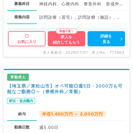
募集科目
神経内科、心療内科、整形外科、形成外科、美容外科、脳神経外科、呼吸器外科、心臓血管外科、小児外科、泌尿器科、一般内科、循環器内科、呼吸器内科、消化器内科、内分泌・代謝内科、腎臓内科、老年内科、外科系全般、一般外科、消化器外科、乳腺外科、スポーツ整形外科、大腸・肛門外科、脊髄・脊椎外科
業務内容
訪問診療（居宅）, 訪問診療（施設）, その他
詳細を
求人を
見る
お気に入り
紹介してもらう
求人更新日 : 2026/07/01
求人No. : 773903
常勤求人
【埼玉県／東松山市】オペ可能◎週5日・2000万も可
能なご勤務◎～（脊椎外科／常勤）
駅近・徒歩圏内
給与
年収1,400万円 ～ 2,000万円
勤務日数
週5.00日