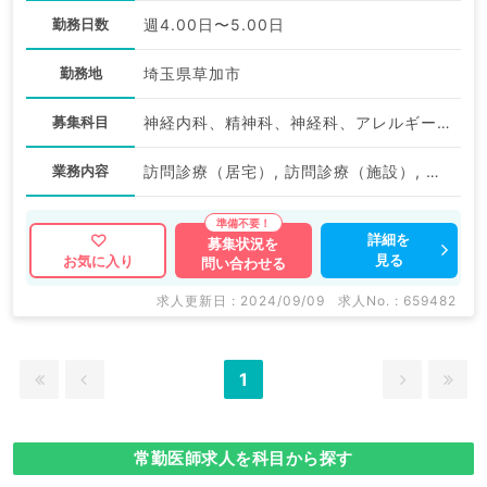
勤務日数
週4.00日〜5.00日
勤務地
埼玉県草加市
募集科目
神経内科、精神科、神経科、アレルギー科、リウマチ科、小児科、整形外科、形成外科、美容外科、脳神経外科、呼吸器外科、心臓血管外科、小児外科、皮膚科、泌尿器科、産婦人科、産科、婦人科、眼科、耳鼻咽喉科、気管食道科、放射線科、リハビリテーション科、麻酔科、ペインクリニック、人工透析科、緩和ケア科、一般内科、循環器内科、消化器内科、内分泌・代謝内科、腎臓内科、老年内科、血液内科、外科系全般、一般外科、消化器外科、乳腺外科、総合診療科、美容皮膚科、健診・人間ドック、救急科・ＩＣＵ、病理科、基礎医学系、膠原病科、スポーツ整形外科、大腸・肛門外科、産業医、脊髄・脊椎外科、科目不問
業務内容
訪問診療（居宅）, 訪問診療（施設）, 訪問診療（居宅）, 訪問診療（施設）, その他
詳細を
募集状況を
見る
お気に入り
問い合わせる
求人更新日 : 2024/09/09
求人No. : 659482
1
常勤医師求人を科目から探す