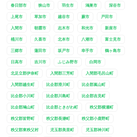
春日部市
狭山市
羽生市
鴻巣市
深谷市
上尾市
草加市
越谷市
蕨市
戸田市
入間市
朝霞市
志木市
和光市
新座市
桶川市
久喜市
北本市
八潮市
富士見市
三郷市
蓮田市
坂戸市
幸手市
鶴ヶ島市
日高市
吉川市
ふじみ野市
白岡市
北足立郡伊奈町
入間郡三芳町
入間郡毛呂山町
入間郡越生町
比企郡滑川町
比企郡嵐山町
比企郡小川町
比企郡川島町
比企郡吉見町
比企郡鳩山町
比企郡ときがわ町
秩父郡横瀬町
秩父郡皆野町
秩父郡長瀞町
秩父郡小鹿野町
秩父郡東秩父村
児玉郡美里町
児玉郡神川町