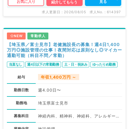
見る
お気に入り
紹介してもらう
求人更新日 : 2026/08/05
求人No. : 614397
NEW
常勤求人
【埼玉県／富士見市】老健施設長の募集！週4日1,400
万円◎施設管理の仕事！夜間対応は原則なし◎マイカー
通勤可能（科目不問／常勤）
当直なし
週4日以下の常勤勤務
土・日・祝休み
ゆったりめ勤務
給与
年収1,400万円 ～
勤務日数
週4.00日〜
勤務地
埼玉県富士見市
募集科目
神経内科、精神科、神経科、アレルギー科、小児科、整形外科、形成外科、美容外科、脳神経外科、呼吸器外科、心臓血管外科、小児外科、皮膚科、泌尿器科、産婦人科、産科、婦人科、眼科、耳鼻咽喉科、放射線科、麻酔科、ペインクリニック、人工透析科、一般内科、循環器内科、呼吸器内科、消化器内科、内分泌・代謝内科、腎臓内科、老年内科、血液内科、外科系全般、一般外科、消化器外科、乳腺外科、総合診療科、美容皮膚科、健診・人間ドック、救急科・ＩＣＵ、病理科、基礎医学系、膠原病科、スポーツ整形外科、大腸・肛門外科、産業医、脊髄・脊椎外科
業務内容
施設管理