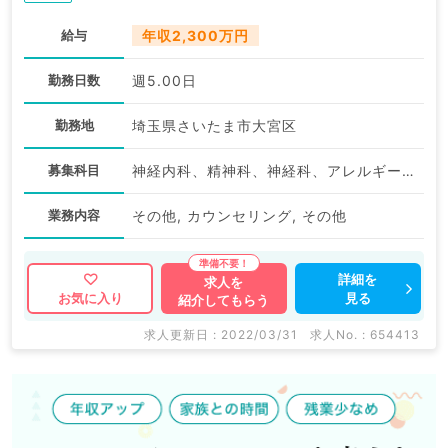
給与
年収2,300万円
勤務日数
週5.00日
勤務地
埼玉県さいたま市大宮区
募集科目
神経内科、精神科、神経科、アレルギー科、リウマチ科、小児科、整形外科、形成外科、美容外科、脳神経外科、呼吸器外科、心臓血管外科、小児外科、皮膚科、泌尿器科、産婦人科、産科、婦人科、眼科、耳鼻咽喉科、気管食道科、放射線科、リハビリテーション科、麻酔科、ペインクリニック、人工透析科、緩和ケア科、一般内科、循環器内科、呼吸器内科、消化器内科、内分泌・代謝内科、腎臓内科、老年内科、血液内科、外科系全般、一般外科、消化器外科、乳腺外科、総合診療科、美容皮膚科、健診・人間ドック、救急科・ＩＣＵ、病理科、基礎医学系、膠原病科、スポーツ整形外科、大腸・肛門外科、産業医、脊髄・脊椎外科、科目不問
業務内容
その他, カウンセリング, その他
詳細を
求人を
見る
お気に入り
紹介してもらう
求人更新日 : 2022/03/31
求人No. : 654413