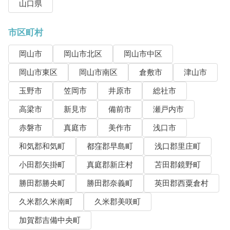
山口県
市区町村
岡山市
岡山市北区
岡山市中区
岡山市東区
岡山市南区
倉敷市
津山市
玉野市
笠岡市
井原市
総社市
高梁市
新見市
備前市
瀬戸内市
赤磐市
真庭市
美作市
浅口市
和気郡和気町
都窪郡早島町
浅口郡里庄町
小田郡矢掛町
真庭郡新庄村
苫田郡鏡野町
勝田郡勝央町
勝田郡奈義町
英田郡西粟倉村
久米郡久米南町
久米郡美咲町
加賀郡吉備中央町