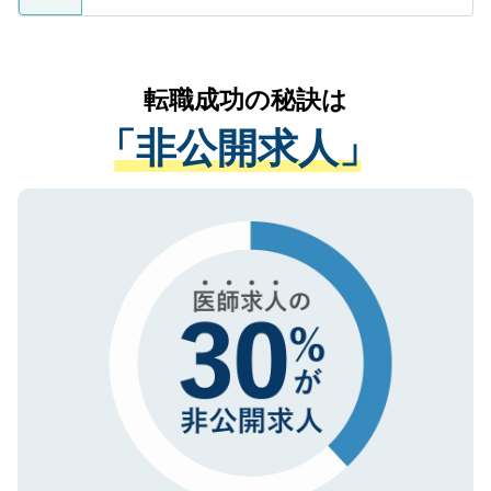
ているすべての個人データはご本人の許可
お気軽にご相談ください。先生専任のキャ
なく、医療機関側に開示したり、第三者に
リアパートナーが将来のご希望などをおう
提供することは一切ありません。また弊社
かがいして、現在の医療機関の状況や紹介
転職成功の秘訣は
は、個人情報の取り扱いについての厳密な
経験をまじえながら、適切なアドバイスを
管理基準を満たした事業者のみに付与され
「非公開求人」
させていただきます。すぐにご転職をされ
る、プライバシーマークを取得済みです。
ない方には、長期的なサポートが可能です
ご登録いただいた個人情報は、SSL（デー
ので、まずはご登録ください。
タ暗号化）によって保護されていますの
で、機密保持に関してもご安心ください。