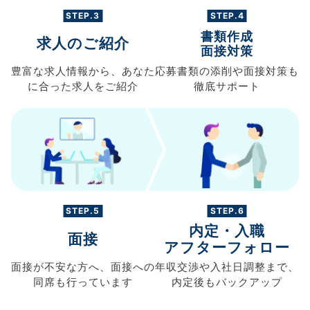
STEP.3
STEP.4
書類作成
求人のご紹介
面接対策
豊富な求人情報から、
あなた
応募書類の
添削や面接対策も
に合った求人を
ご紹介
徹底サポート
STEP.5
STEP.6
内定・入職
面接
アフターフォロー
面接が不安な方へ、
面接への
年収交渉や
入社日調整まで、
同席も
行っています
内定後もバックアップ