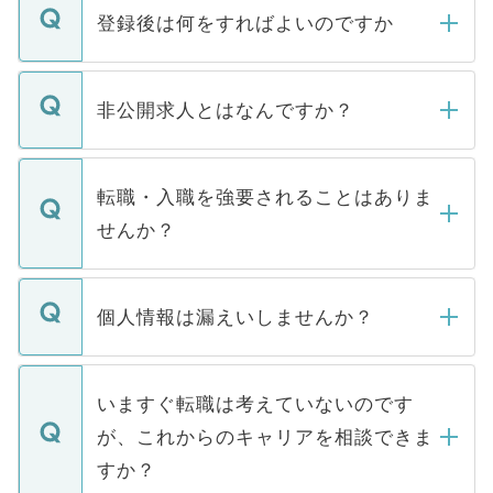
登録後は何をすればよいのですか
ご登録いただきましたら、弊社担当者がご
登録内容を確認し、その後メールもしくは
非公開求人とはなんですか？
お電話にて次のステップのご案内をいたし
ます。通常、5営業日以内にはご連絡をせて
マイナビDOCTORで取り扱っている求人の
いただきますので、しばらくお待ちくださ
うち約3割は、Webサイトからご覧いただ
転職・入職を強要されることはありま
い。
けない「非公開求人」です。非公開求人は
せんか？
下記の理由によって、一般には公開してい
ません。
転職・入職を強要することは一切ありませ
ん。また、仮に応募先から内定をいただい
個人情報は漏えいしませんか？
■応募殺到を避けるため 人気のある医療機
たとしても、ご本人が納得しない限り、内
関を公にしてしまうと、応募が殺到する場
定を承諾する必要はありません。内定先へ
個人情報が漏えいすることはありませんの
合があります。 選考を効率よく行うため
の辞退の連絡はキャリアパートナーが行い
で、ご安心ください。当サイトからの登録
いますぐ転職は考えていないのです
に、医療機関が求める条件に合った人材の
ますので、ご安心ください。
などで収集したご登録者様の個人情報は、
が、これからのキャリアを相談できま
みを人材紹介会社に依頼するケースが増え
ご本人のキャリアアップおよび転職活動の
ています。
すか？
支援を目的に使用いたします。お預かりし