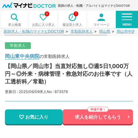
医師の求人・転職・アルバイトはマイナビDOCTOR
0
1
MENU
お気に入り求人
最近見た求人
マイページ
求人検索
医師求人・転職のマイナビDOCTOR
常勤医師求人
岡山県
岡山市中区
常勤求人
岡山東中央病院
の常勤医師求人
【岡山県／岡山市】当直対応無し◎週5日1,000万
円～◎外来・病棟管理・救急対応のお仕事です（人
工透析科／常勤）
更新日 : 2025/06/09
求人No : 873579
お気に入り
求人を紹介してもらう