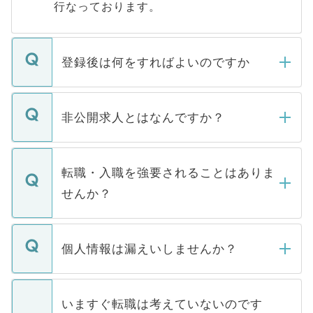
行なっております。
登録後は何をすればよいのですか
ご登録いただきましたら、弊社担当者がご
登録内容を確認し、その後メールもしくは
非公開求人とはなんですか？
お電話にて次のステップのご案内をいたし
ます。通常、5営業日以内にはご連絡をせて
マイナビDOCTORで取り扱っている求人の
いただきますので、しばらくお待ちくださ
うち約3割は、Webサイトからご覧いただ
転職・入職を強要されることはありま
い。
けない「非公開求人」です。非公開求人は
せんか？
下記の理由によって、一般には公開してい
ません。
転職・入職を強要することは一切ありませ
ん。また、仮に応募先から内定をいただい
個人情報は漏えいしませんか？
■応募殺到を避けるため 人気のある医療機
たとしても、ご本人が納得しない限り、内
関を公にしてしまうと、応募が殺到する場
定を承諾する必要はありません。内定先へ
個人情報が漏えいすることはありませんの
合があります。 選考を効率よく行うため
の辞退の連絡はキャリアパートナーが行い
で、ご安心ください。当サイトからの登録
いますぐ転職は考えていないのです
に、医療機関が求める条件に合った人材の