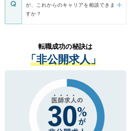
ますので、ご安心ください。
などで収集したご登録者様の個人情報は、
が、これからのキャリアを相談できま
みを人材紹介会社に依頼するケースが増え
ご本人のキャリアアップおよび転職活動の
ています。
すか？
支援を目的に使用いたします。お預かりし
ているすべての個人データはご本人の許可
お気軽にご相談ください。先生専任のキャ
なく、医療機関側に開示したり、第三者に
リアパートナーが将来のご希望などをおう
提供することは一切ありません。また弊社
かがいして、現在の医療機関の状況や紹介
転職成功の秘訣は
は、個人情報の取り扱いについての厳密な
経験をまじえながら、適切なアドバイスを
管理基準を満たした事業者のみに付与され
「非公開求人」
させていただきます。すぐにご転職をされ
る、プライバシーマークを取得済みです。
ない方には、長期的なサポートが可能です
ご登録いただいた個人情報は、SSL（デー
ので、まずはご登録ください。
タ暗号化）によって保護されていますの
で、機密保持に関してもご安心ください。