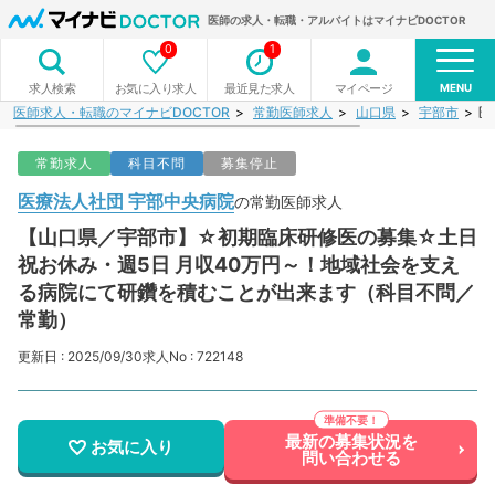
医師の求人・転職・アルバイトはマイナビDOCTOR
0
1
MENU
お気に入り求人
最近見た求人
マイページ
求人検索
医師求人・転職のマイナビDOCTOR
常勤医師求人
山口県
宇部市
医
常勤求人
科目不問
募集停止
医療法人社団 宇部中央病院
の常勤医師求人
【山口県／宇部市】☆初期臨床研修医の募集☆土日
祝お休み・週5日 月収40万円～！地域社会を支え
る病院にて研鑽を積むことが出来ます（科目不問／
常勤）
更新日 : 2025/09/30
求人No : 722148
最新の募集状況を
お気に入り
問い合わせる