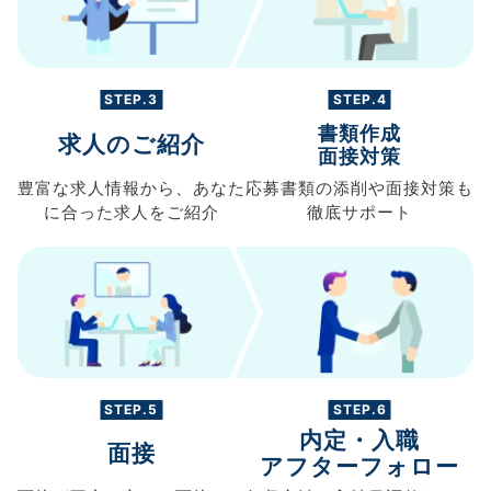
STEP.3
STEP.4
書類作成
求人のご紹介
面接対策
豊富な求人情報から、
あなた
応募書類の
添削や面接対策も
に合った求人を
ご紹介
徹底サポート
STEP.5
STEP.6
内定・入職
面接
アフターフォロー