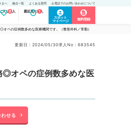
さまへ
拠点一覧
よくある質問
お電話でのお問い合わせについて
に入り求人
0
最近見た求人
1
スポット
無料登録
マイページ
勤勤務◎オペの症例数多めな医療機関です。（整形外科／常勤）
更新日 : 2024/05/30
求人No : 683545
勤務◎オペの症例数多めな医
合わせる