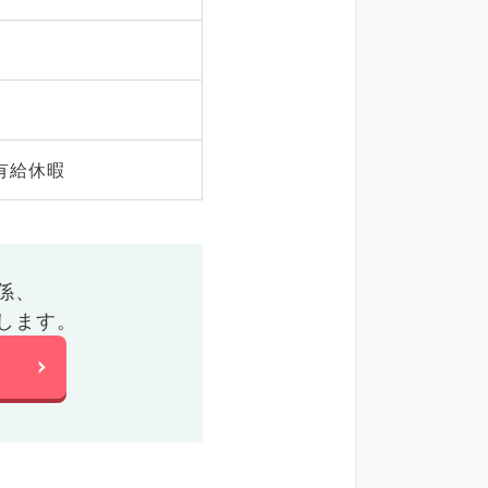
有給休暇
係、
します。