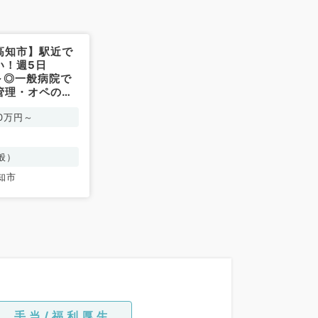
高知市】駅近で
い！週5日
円～◎一般病院で
管理・オペのお
整形外科／常
00万円～
般）
知市
手当/福利厚生