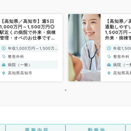
【高知県／高知市】週5日
【高知県／
1,000万円～1,500万円◎
通勤しやす
駅近くの病院で外来・病棟
1,500万
管理・オペのお仕事です
外来・病棟
（整形外科／常勤）
仕事です（
年収1,000万円～1,500万
年収1,5
勤）
円
整形外科
整形外科
病院（一般）
病院（一
高知県高知市
高知県高
業務内容
勤務地