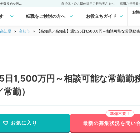
【高知県／高知市】週5.25日1,500万円～相談可能な常勤勤務◎オペの症例数多めな医療機関です。（整形外科／常勤）の転職・求人｜医師の求人・転職・アルバイトは【マイナビDOCTOR】
自治体・公共団体採用ご担当者さまへ
採用ご担当者
お気
す
転職をご検討の方へ
お役立ちガイド
高知県
高知市
【高知県／高知市】週5.25日1,500万円～相談可能な常
25日1,500万円～相談可能な常勤
／常勤）
お気に入り
最新の募集状況を問い