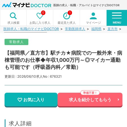
医師の求人・転職・アルバイトはマイナビDOCTOR
0
1
MENU
お気に入り求人
最近見た求人
マイページ
求人検索
医師求人・転職のマイナビDOCTOR
常勤医師求人
福岡県
直方市
【
常勤求人
【福岡県／直方市】駅チカ★病院での一般外来・病
棟管理のお仕事◆年収1,000万円～◎マイカー通勤
も可能です（呼吸器内科／常勤）
更新日 : 2026/06/10
求人No : 676321
お気に入り
求人を紹介してもらう
求人詳細