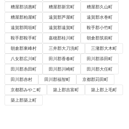
糟屋郡須惠町
糟屋郡新宮町
糟屋郡久山町
糟屋郡粕屋町
遠賀郡芦屋町
遠賀郡水巻町
遠賀郡岡垣町
遠賀郡遠賀町
鞍手郡小竹町
鞍手郡鞍手町
嘉穂郡桂川町
朝倉郡筑前町
朝倉郡東峰村
三井郡大刀洗町
三潴郡大木町
八女郡広川町
田川郡香春町
田川郡添田町
田川郡糸田町
田川郡川崎町
田川郡大任町
田川郡赤村
田川郡福智町
京都郡苅田町
京都郡みやこ町
築上郡吉富町
築上郡上毛町
築上郡築上町