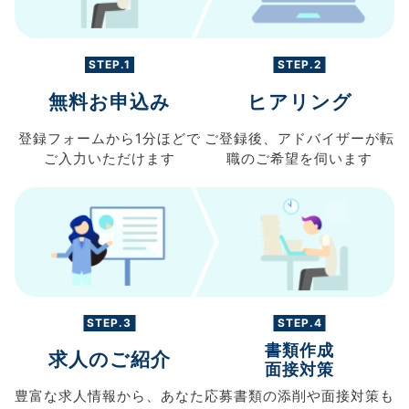
STEP.1
STEP.2
無料お申込み
ヒアリング
登録フォームから
1分ほどで
ご登録後、
アドバイザーが転
ご入力
いただけます
職の
ご希望を伺います
STEP.3
STEP.4
書類作成
求人のご紹介
面接対策
豊富な求人情報から、
あなた
応募書類の
添削や面接対策も