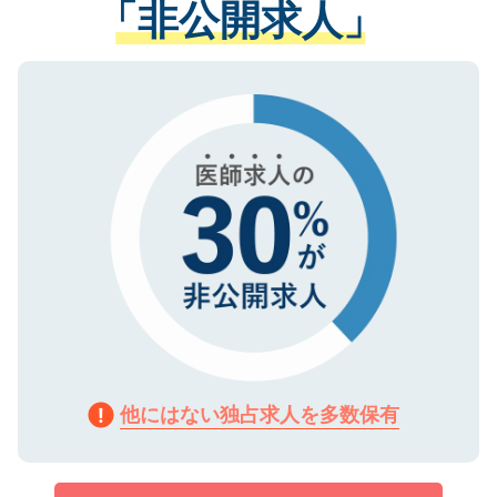
「非公開求人」
させていただきます。すぐにご転職をされ
る、プライバシーマークを取得済みです。
ない方には、長期的なサポートが可能です
ご登録いただいた個人情報は、SSL（デー
ので、まずはご登録ください。
タ暗号化）によって保護されていますの
で、機密保持に関してもご安心ください。
他にはない独占求人を多数保有