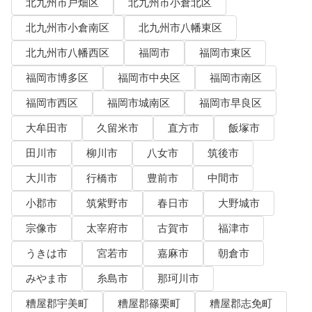
北九州市戸畑区
北九州市小倉北区
北九州市小倉南区
北九州市八幡東区
北九州市八幡西区
福岡市
福岡市東区
福岡市博多区
福岡市中央区
福岡市南区
福岡市西区
福岡市城南区
福岡市早良区
大牟田市
久留米市
直方市
飯塚市
田川市
柳川市
八女市
筑後市
大川市
行橋市
豊前市
中間市
小郡市
筑紫野市
春日市
大野城市
宗像市
太宰府市
古賀市
福津市
うきは市
宮若市
嘉麻市
朝倉市
みやま市
糸島市
那珂川市
糟屋郡宇美町
糟屋郡篠栗町
糟屋郡志免町