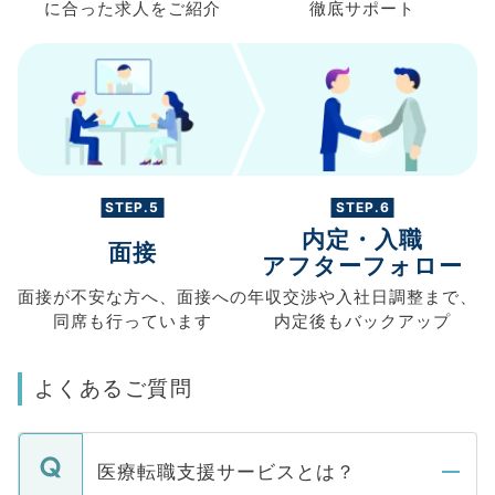
に合った求人を
ご紹介
徹底サポート
STEP.5
STEP.6
内定・入職
面接
アフターフォロー
面接が不安な方へ、
面接への
年収交渉や
入社日調整まで、
同席も
行っています
内定後もバックアップ
よくあるご質問
医療転職支援サービスとは？