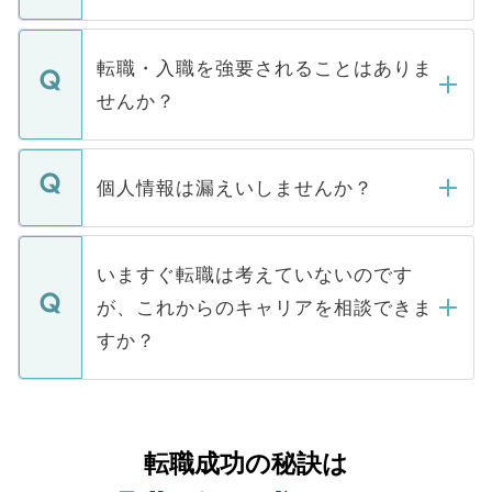
お電話にて次のステップのご案内をいたし
ます。通常、5営業日以内にはご連絡をせて
マイナビDOCTORで取り扱っている求人の
いただきますので、しばらくお待ちくださ
うち約3割は、Webサイトからご覧いただ
転職・入職を強要されることはありま
い。
けない「非公開求人」です。非公開求人は
せんか？
下記の理由によって、一般には公開してい
ません。
転職・入職を強要することは一切ありませ
ん。また、仮に応募先から内定をいただい
個人情報は漏えいしませんか？
■応募殺到を避けるため 人気のある医療機
たとしても、ご本人が納得しない限り、内
関を公にしてしまうと、応募が殺到する場
定を承諾する必要はありません。内定先へ
個人情報が漏えいすることはありませんの
合があります。 選考を効率よく行うため
の辞退の連絡はキャリアパートナーが行い
で、ご安心ください。当サイトからの登録
いますぐ転職は考えていないのです
に、医療機関が求める条件に合った人材の
ますので、ご安心ください。
などで収集したご登録者様の個人情報は、
が、これからのキャリアを相談できま
みを人材紹介会社に依頼するケースが増え
ご本人のキャリアアップおよび転職活動の
ています。
すか？
支援を目的に使用いたします。お預かりし
ているすべての個人データはご本人の許可
お気軽にご相談ください。先生専任のキャ
なく、医療機関側に開示したり、第三者に
リアパートナーが将来のご希望などをおう
提供することは一切ありません。また弊社
かがいして、現在の医療機関の状況や紹介
転職成功の秘訣は
は、個人情報の取り扱いについての厳密な
経験をまじえながら、適切なアドバイスを
管理基準を満たした事業者のみに付与され