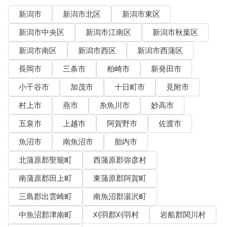
新潟市
新潟市北区
新潟市東区
新潟市中央区
新潟市江南区
新潟市秋葉区
新潟市南区
新潟市西区
新潟市西蒲区
長岡市
三条市
柏崎市
新発田市
小千谷市
加茂市
十日町市
見附市
村上市
燕市
糸魚川市
妙高市
五泉市
上越市
阿賀野市
佐渡市
魚沼市
南魚沼市
胎内市
北蒲原郡聖籠町
西蒲原郡弥彦村
南蒲原郡田上町
東蒲原郡阿賀町
三島郡出雲崎町
南魚沼郡湯沢町
中魚沼郡津南町
刈羽郡刈羽村
岩船郡関川村