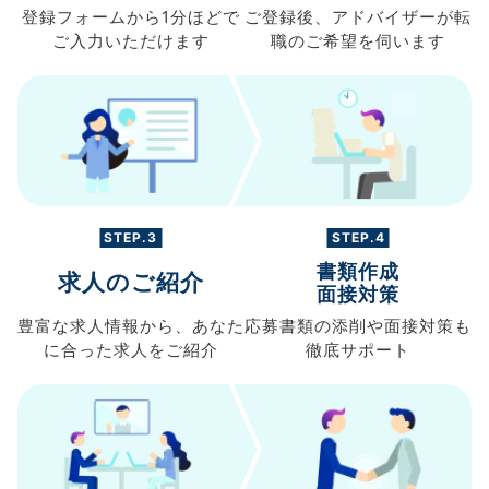
登録フォームから
1分ほどで
ご登録後、
アドバイザーが転
ご入力
いただけます
職の
ご希望を伺います
STEP.3
STEP.4
書類作成
求人のご紹介
面接対策
豊富な求人情報から、
あなた
応募書類の
添削や面接対策も
に合った求人を
ご紹介
徹底サポート