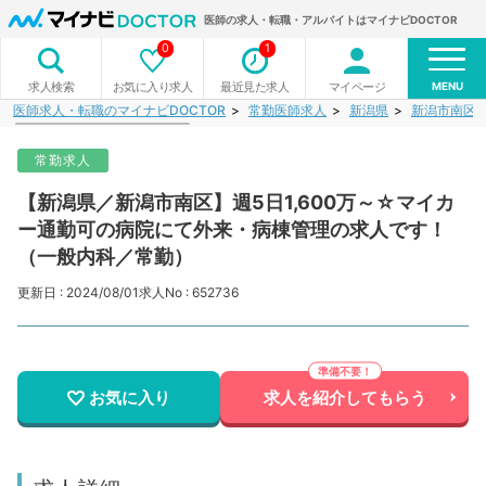
医師の求人・転職・アルバイトはマイナビDOCTOR
0
1
MENU
お気に入り求人
最近見た求人
マイページ
求人検索
医師求人・転職のマイナビDOCTOR
常勤医師求人
新潟県
新潟市南区
常勤求人
【新潟県／新潟市南区】週5日1,600万～☆マイカ
ー通勤可の病院にて外来・病棟管理の求人です！
（一般内科／常勤）
更新日 : 2024/08/01
求人No : 652736
お気に入り
求人を紹介してもらう