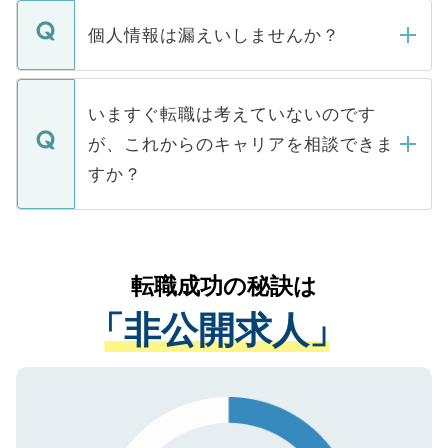
転職・入職を強要することは一切ありませ
ん。また、仮に応募先から内定をいただい
個人情報は漏えいしませんか？
■応募殺到を避けるため 人気のある医療機
たとしても、ご本人が納得しない限り、内
関を公にしてしまうと、応募が殺到する場
定を承諾する必要はありません。内定先へ
個人情報が漏えいすることはありませんの
合があります。 選考を効率よく行うため
の辞退の連絡はキャリアパートナーが行い
で、ご安心ください。当サイトからの登録
いますぐ転職は考えていないのです
に、医療機関が求める条件に合った人材の
ますので、ご安心ください。
などで収集したご登録者様の個人情報は、
が、これからのキャリアを相談できま
みを人材紹介会社に依頼するケースが増え
ご本人のキャリアアップおよび転職活動の
ています。
すか？
支援を目的に使用いたします。お預かりし
ているすべての個人データはご本人の許可
お気軽にご相談ください。先生専任のキャ
なく、医療機関側に開示したり、第三者に
リアパートナーが将来のご希望などをおう
提供することは一切ありません。また弊社
かがいして、現在の医療機関の状況や紹介
転職成功の秘訣は
は、個人情報の取り扱いについての厳密な
経験をまじえながら、適切なアドバイスを
管理基準を満たした事業者のみに付与され
「非公開求人」
させていただきます。すぐにご転職をされ
る、プライバシーマークを取得済みです。
ない方には、長期的なサポートが可能です
ご登録いただいた個人情報は、SSL（デー
ので、まずはご登録ください。
タ暗号化）によって保護されていますの
で、機密保持に関してもご安心ください。