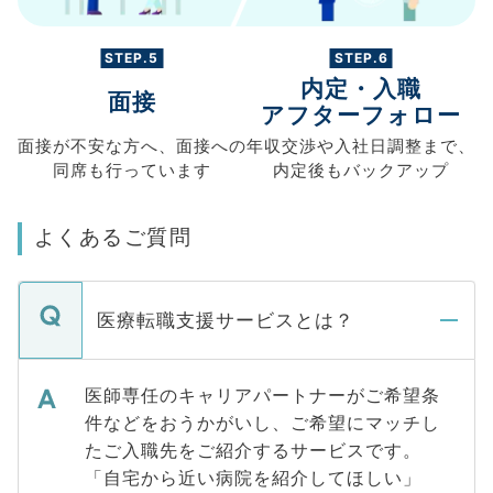
STEP.5
STEP.6
内定・入職
面接
アフターフォロー
面接が不安な方へ、
面接への
年収交渉や
入社日調整まで、
同席も
行っています
内定後もバックアップ
よくあるご質問
医療転職支援サービスとは？
医師専任のキャリアパートナーがご希望条
件などをおうかがいし、ご希望にマッチし
たご入職先をご紹介するサービスです。
「自宅から近い病院を紹介してほしい」