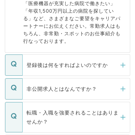
「医療機器が充実した病院で働きたい」
「年収1,500万円以上の病院を探してい
る」など、さまざまなご要望をキャリアパ
ートナーにお伝えください。常勤求人はも
ちろん、非常勤・スポットのお仕事紹介も
行なっております。
登録後は何をすればよいのですか
ご登録いただきましたら、弊社担当者がご
登録内容を確認し、その後メールもしくは
非公開求人とはなんですか？
お電話にて次のステップのご案内をいたし
ます。通常、5営業日以内にはご連絡をせて
マイナビDOCTORで取り扱っている求人の
いただきますので、しばらくお待ちくださ
うち約3割は、Webサイトからご覧いただ
転職・入職を強要されることはありま
い。
けない「非公開求人」です。非公開求人は
せんか？
下記の理由によって、一般には公開してい
ません。