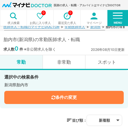
医師の求人・転職・アルバイトはマイナビDOCTOR
0
0
MENU
お気に入り求人
最近見た求人
マイページ
求人検索
医師求人・転職のマイナビDOCTOR
常勤医師求人
新潟県
胎内市の常勤
胎内市(新潟県)の常勤医師求人・転職
0
求人数
件
※非公開求人を除く
2026年08月10日更新
常勤
非常勤
スポット
選択中の検索条件
新潟県胎内市
条件の変更
並び順：
新着順