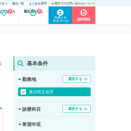
さまへ
拠点一覧
よくある質問
お電話でのお問い合わせについて
に入り求人
0
最近見た求人
0
スポット
無料登録
マイページ
基本条件
示
勤務地
選択する
新潟県五泉市
診療科目
選択する
希望年収