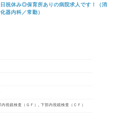
日祝休み◎保育所ありの病院求人です！（消
化器内科／常勤）
科
上部内視鏡検査（ＧＦ）, 下部内視鏡検査（ＣＦ）