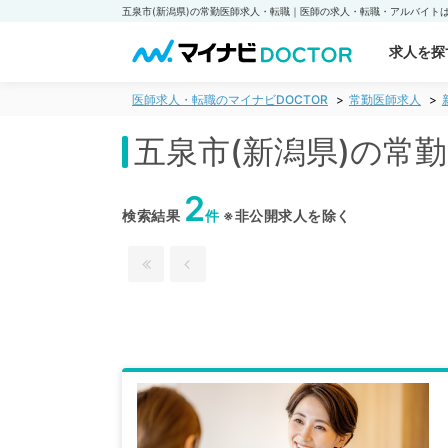
求人を探
医師求人・転職のマイナビDOCTOR
常勤医師求人
五泉市(新潟県)の常
2
検索結果
件
※非公開求人を除く