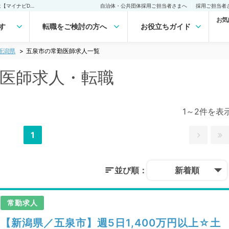
五泉市(新潟県)の常勤医師求人・転職｜医師の求人・転職・アルバイトは【マイナビDOCTOR】
自治体・公共団体採用ご担当者さまへ
採用ご担当者
お気
す
転職をご検討の方へ
お役立ちガイド
新潟県
五泉市の常勤医師求人一覧
勤医師求人・転職
1～2件を表
1
並び順：
新着順
常勤求人
【新潟県／五泉市】週5日1,400万円以上☆土