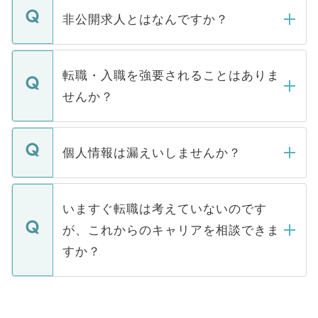
登録内容を確認し、その後メールもしくは
非公開求人とはなんですか？
お電話にて次のステップのご案内をいたし
ます。通常、5営業日以内にはご連絡をせて
マイナビDOCTORで取り扱っている求人の
いただきますので、しばらくお待ちくださ
うち約3割は、Webサイトからご覧いただ
転職・入職を強要されることはありま
い。
けない「非公開求人」です。非公開求人は
せんか？
下記の理由によって、一般には公開してい
ません。
転職・入職を強要することは一切ありませ
ん。また、仮に応募先から内定をいただい
個人情報は漏えいしませんか？
■応募殺到を避けるため 人気のある医療機
たとしても、ご本人が納得しない限り、内
関を公にしてしまうと、応募が殺到する場
定を承諾する必要はありません。内定先へ
個人情報が漏えいすることはありませんの
合があります。 選考を効率よく行うため
の辞退の連絡はキャリアパートナーが行い
で、ご安心ください。当サイトからの登録
いますぐ転職は考えていないのです
に、医療機関が求める条件に合った人材の
ますので、ご安心ください。
などで収集したご登録者様の個人情報は、
が、これからのキャリアを相談できま
みを人材紹介会社に依頼するケースが増え
ご本人のキャリアアップおよび転職活動の
ています。
すか？
支援を目的に使用いたします。お預かりし
ているすべての個人データはご本人の許可
お気軽にご相談ください。先生専任のキャ
なく、医療機関側に開示したり、第三者に
リアパートナーが将来のご希望などをおう
提供することは一切ありません。また弊社