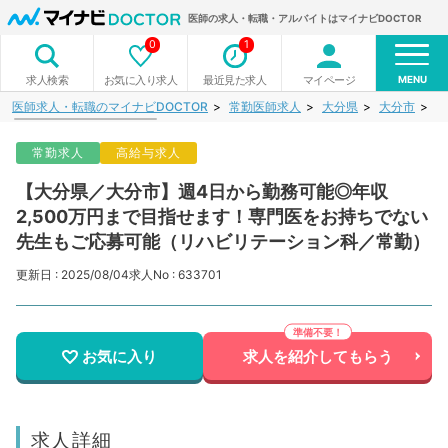
医師の求人・転職・アルバイトはマイナビDOCTOR
0
1
MENU
お気に入り求人
最近見た求人
マイページ
求人検索
医師求人・転職のマイナビDOCTOR
常勤医師求人
大分県
大分市
【
常勤求人
高給与求人
【大分県／大分市】週4日から勤務可能◎年収
2,500万円まで目指せます！専門医をお持ちでない
先生もご応募可能（リハビリテーション科／常勤）
更新日 : 2025/08/04
求人No : 633701
お気に入り
求人を紹介してもらう
求人詳細