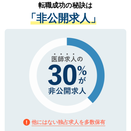
かがいして、現在の医療機関の状況や紹介
転職成功の秘訣は
は、個人情報の取り扱いについての厳密な
経験をまじえながら、適切なアドバイスを
管理基準を満たした事業者のみに付与され
「非公開求人」
させていただきます。すぐにご転職をされ
る、プライバシーマークを取得済みです。
ない方には、長期的なサポートが可能です
ご登録いただいた個人情報は、SSL（デー
ので、まずはご登録ください。
タ暗号化）によって保護されていますの
で、機密保持に関してもご安心ください。
他にはない独占求人を多数保有