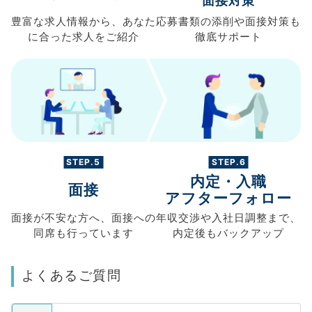
面接対策
豊富な求人情報から、
あなた
応募書類の
添削や面接対策も
に合った求人を
ご紹介
徹底サポート
STEP.5
STEP.6
内定・入職
面接
アフターフォロー
面接が不安な方へ、
面接への
年収交渉や
入社日調整まで、
同席も
行っています
内定後もバックアップ
よくあるご質問