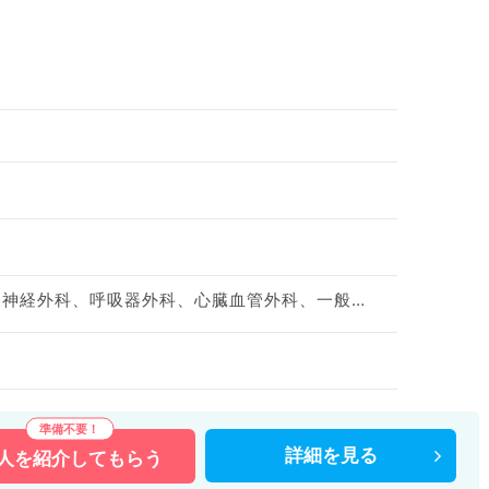
神経内科、心療内科、脳神経外科、呼吸器外科、心臓血管外科、一般内科、循環器内科、呼吸器内科、消化器内科、内分泌・代謝内科、腎臓内科、老年内科、外科系全般、一般外科、消化器外科、膠原病科
詳細を
見る
人を
紹介してもらう