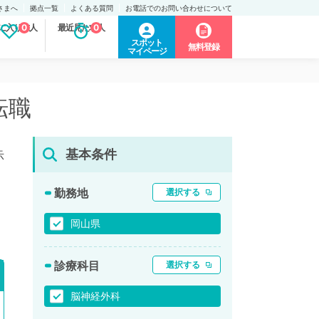
さまへ
拠点一覧
よくある質問
お電話でのお問い合わせについて
に入り求人
0
最近見た求人
0
スポット
無料登録
マイページ
転職
基本条件
示
勤務地
選択する
岡山県
診療科目
選択する
脳神経外科