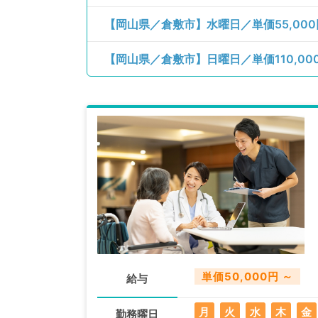
単価50,000円 ～
給与
月
火
水
木
金
勤務曜日