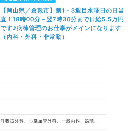
【岡山県／倉敷市】第1・3週目水曜日の日当
直！18時00分～翌7時30分まで日給5.5万円
です♪病棟管理のお仕事がメインになります
（内科・外科・非常勤）
整形外科、脳神経外科、呼吸器外科、心臓血管外科、一般内科、循環器内科、呼吸器内科、消化器内科、内分泌・代謝内科、外科系全般、一般外科、消化器外科