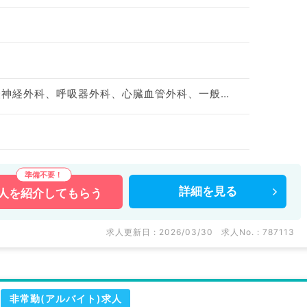
神経内科、心療内科、脳神経外科、呼吸器外科、心臓血管外科、一般内科、循環器内科、呼吸器内科、消化器内科、内分泌・代謝内科、腎臓内科、老年内科、血液内科、外科系全般、一般外科、消化器外科、膠原病科
詳細を
見る
人を
紹介してもらう
求人更新日 : 2026/03/30
求人No. : 787113
非常勤(アルバイト)求人