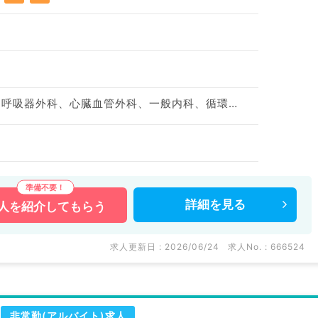
整形外科、脳神経外科、呼吸器外科、心臓血管外科、一般内科、循環器内科、呼吸器内科、消化器内科、内分泌・代謝内科、外科系全般、一般外科、消化器外科
詳細を
見る
人を
紹介してもらう
求人更新日 : 2026/06/24
求人No. : 666524
非常勤(アルバイト)求人