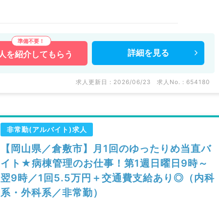
詳細を
見る
人を
紹介してもらう
求人更新日 : 2026/06/23
求人No. : 654180
非常勤(アルバイト)求人
【岡山県／倉敷市】月1回のゆったりめ当直バ
イト★病棟管理のお仕事！第1週日曜日9時～
翌9時／1回5.5万円＋交通費支給あり◎（内科
系・外科系／非常勤）