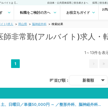
岡山県 脳神経外科の医師非常勤(アルバイト)求人｜医師の求人・転職・アルバイトは【マイナビDOCTOR】
自治体・公共団体採用ご担当者さまへ
採用ご担当者
お気
す
転職をご検討の方へ
お役立ちガイド
イト)求人
岡山県
脳神経外科
検索結果
医師非常勤(アルバイト)求人・
1～13件を表
1
並び順：
新着順
【岡山県／倉敷市】月、火、水、木、金、土、日曜日／単価50,000円 ～ ／整形外科、脳神経外科、呼吸器外科、心臓血管外科、一般内科、循環器内科、呼吸器内科、消化器内科、内分泌・代謝内科、外科系全般、一般外科、消化器外科／病棟管理