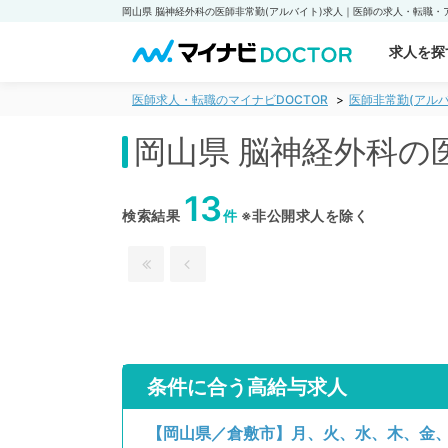
求人を探
医師求人・転職のマイナビDOCTOR
医師非常勤(アルバ
岡山県 脳神経外科の
13
検索結果
件
※非公開求人を除く
条件に合う高給与求人