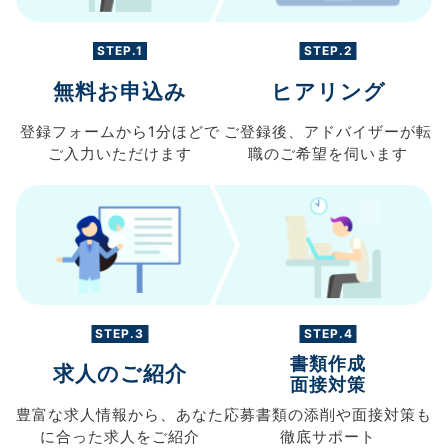
STEP.1
STEP.2
無料お申込み
ヒアリング
登録フォームから
1分ほどで
ご登録後、
アドバイザーが転
ご入力
いただけます
職の
ご希望を伺います
STEP.3
STEP.4
書類作成
求人のご紹介
面接対策
豊富な求人情報から、
あなた
応募書類の
添削や面接対策も
に合った求人を
ご紹介
徹底サポート