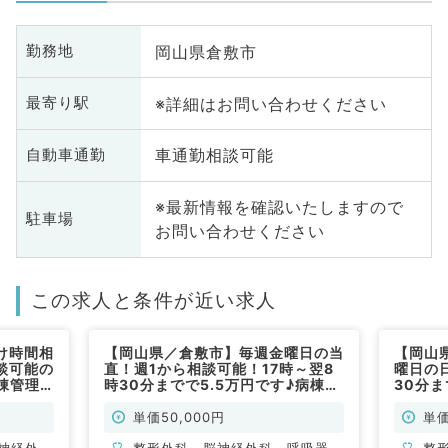
岡山県倉敷市
勤務地
※詳細はお問い合わせください
最寄り駅
車通勤相談可能
自動車通勤
※最新情報を確認いたしますので
駐車場
お問い合わせください
この求人と条件が近い求人
け時間相
【岡山県／倉敷市】毎週金曜日の当
【岡山
談可能の
直！週1から相談可能！17時～翌8
曜日の日
棟管理
時30分までで5.5万円です♪病棟管
30分ま
分／1回
理のお仕事がメインになります（内
理のお
◎（内科
科・外科・非常勤）
科・外
単価50,000円
単価
神経外
整形外科、脳神経外科、呼吸器外
整