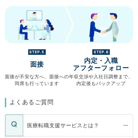
STEP.5
STEP.6
内定・入職
面接
アフターフォロー
面接が不安な方へ、
面接への
年収交渉や
入社日調整まで、
同席も
行っています
内定後もバックアップ
よくあるご質問
医療転職支援サービスとは？