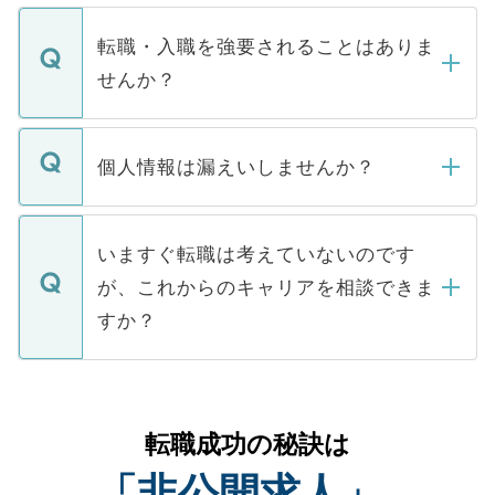
ます。通常、5営業日以内にはご連絡をせて
マイナビDOCTORで取り扱っている求人の
いただきますので、しばらくお待ちくださ
うち約3割は、Webサイトからご覧いただ
転職・入職を強要されることはありま
い。
けない「非公開求人」です。非公開求人は
せんか？
下記の理由によって、一般には公開してい
ません。
転職・入職を強要することは一切ありませ
ん。また、仮に応募先から内定をいただい
個人情報は漏えいしませんか？
■応募殺到を避けるため 人気のある医療機
たとしても、ご本人が納得しない限り、内
関を公にしてしまうと、応募が殺到する場
定を承諾する必要はありません。内定先へ
個人情報が漏えいすることはありませんの
合があります。 選考を効率よく行うため
の辞退の連絡はキャリアパートナーが行い
で、ご安心ください。当サイトからの登録
いますぐ転職は考えていないのです
に、医療機関が求める条件に合った人材の
ますので、ご安心ください。
などで収集したご登録者様の個人情報は、
が、これからのキャリアを相談できま
みを人材紹介会社に依頼するケースが増え
ご本人のキャリアアップおよび転職活動の
ています。
すか？
支援を目的に使用いたします。お預かりし
ているすべての個人データはご本人の許可
お気軽にご相談ください。先生専任のキャ
なく、医療機関側に開示したり、第三者に
リアパートナーが将来のご希望などをおう
提供することは一切ありません。また弊社
かがいして、現在の医療機関の状況や紹介
転職成功の秘訣は
は、個人情報の取り扱いについての厳密な
経験をまじえながら、適切なアドバイスを
管理基準を満たした事業者のみに付与され
「非公開求人」
させていただきます。すぐにご転職をされ