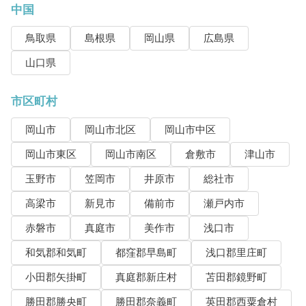
中国
鳥取県
島根県
岡山県
広島県
山口県
市区町村
岡山市
岡山市北区
岡山市中区
岡山市東区
岡山市南区
倉敷市
津山市
玉野市
笠岡市
井原市
総社市
高梁市
新見市
備前市
瀬戸内市
赤磐市
真庭市
美作市
浅口市
和気郡和気町
都窪郡早島町
浅口郡里庄町
小田郡矢掛町
真庭郡新庄村
苫田郡鏡野町
勝田郡勝央町
勝田郡奈義町
英田郡西粟倉村