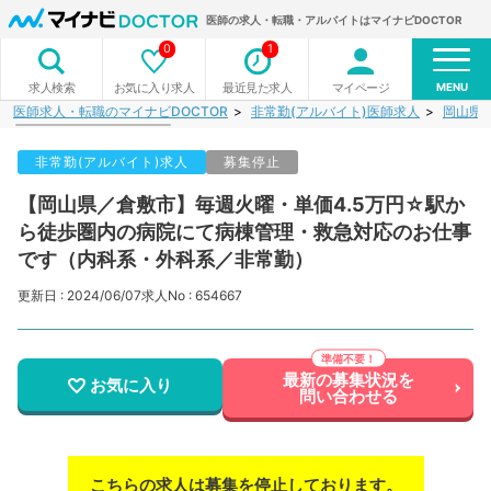
医師の求人・転職・アルバイトはマイナビDOCTOR
0
1
MENU
お気に入り求人
最近見た求人
マイページ
求人検索
医師求人・転職のマイナビDOCTOR
非常勤(アルバイト)医師求人
岡山県
非常勤(アルバイト)求人
募集停止
【岡山県／倉敷市】毎週火曜・単価4.5万円☆駅か
ら徒歩圏内の病院にて病棟管理・救急対応のお仕事
です（内科系・外科系／非常勤）
更新日 : 2024/06/07
求人No : 654667
最新の募集状況を
お気に入り
問い合わせる
こちらの求人は募集を停止しております。