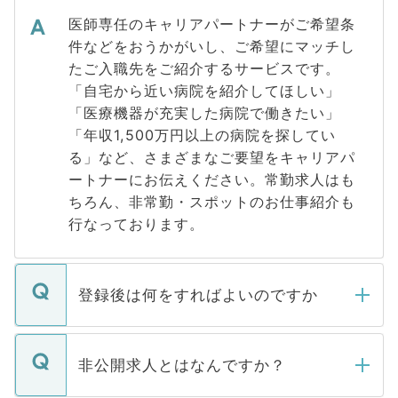
医師専任のキャリアパートナーがご希望条
件などをおうかがいし、ご希望にマッチし
たご入職先をご紹介するサービスです。
「自宅から近い病院を紹介してほしい」
「医療機器が充実した病院で働きたい」
「年収1,500万円以上の病院を探してい
る」など、さまざまなご要望をキャリアパ
ートナーにお伝えください。常勤求人はも
ちろん、非常勤・スポットのお仕事紹介も
行なっております。
登録後は何をすればよいのですか
ご登録いただきましたら、弊社担当者がご
登録内容を確認し、その後メールもしくは
非公開求人とはなんですか？
お電話にて次のステップのご案内をいたし