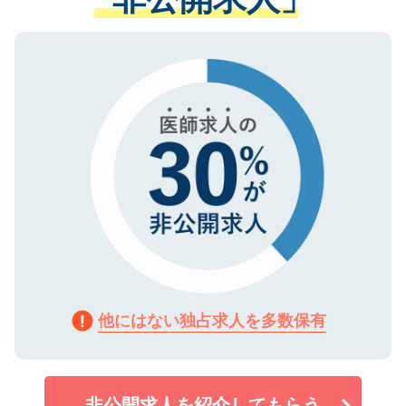
る、プライバシーマークを取得済みです。
ない方には、長期的なサポートが可能です
ご登録いただいた個人情報は、SSL（デー
ので、まずはご登録ください。
タ暗号化）によって保護されていますの
で、機密保持に関してもご安心ください。
他にはない独占求人を多数保有
非公開求人を紹介してもらう