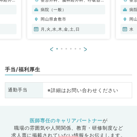
管外科、
科、心臓血管外科、一般内科、循
科
病院（一般）
病
呼吸器内
環器内科、呼吸器内科、消化器内
環
岡山県倉敷市
岡
・代謝内
科、内分泌・代謝内科、外科系全
科
、外科系
般、一般外科、消化器外科
般
月,火,水,木,金,土,日
水
外科、膠
<
>
手当/福利厚生
※詳細はお問い合わせください
通勤手当
医師専任のキャリアパートナー
が
職場の雰囲気や人間関係、
教育・研修制度など
求人票に掲載されていない情報をお伝えします。