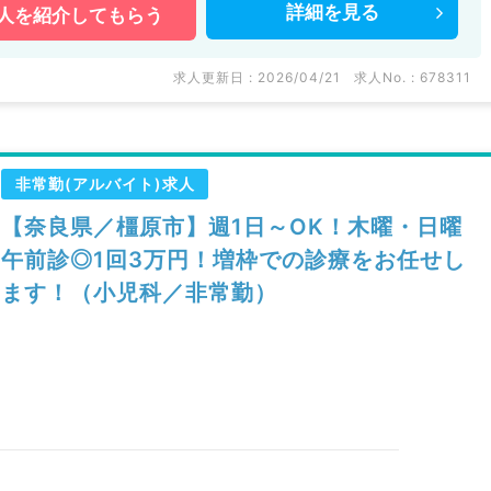
詳細を
見る
人を
紹介してもらう
求人更新日 : 2026/04/21
求人No. : 678311
非常勤(アルバイト)求人
【奈良県／橿原市】週1日～OK！木曜・日曜
午前診◎1回3万円！増枠での診療をお任せし
ます！（小児科／非常勤）