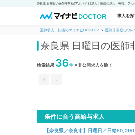
求人を探
医師求人・転職のマイナビDOCTOR
医師非常勤(アルバ
奈良県 日曜日の医師
36
検索結果
件
※非公開求人を除く
条件に合う高給与求人
【奈良県／奈良市】日曜日／日給50,00