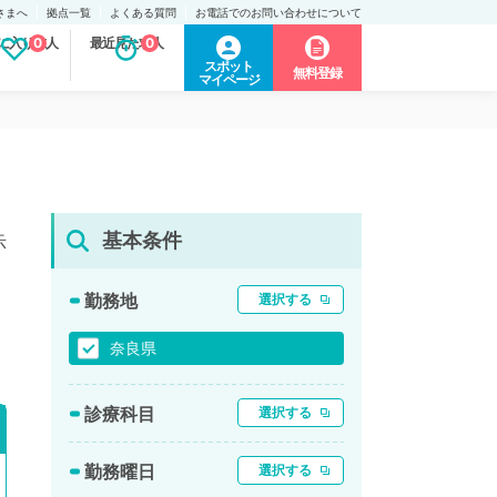
さまへ
拠点一覧
よくある質問
お電話でのお問い合わせについて
に入り求人
0
最近見た求人
0
スポット
無料登録
マイページ
基本条件
示
勤務地
選択する
奈良県
診療科目
選択する
勤務曜日
選択する