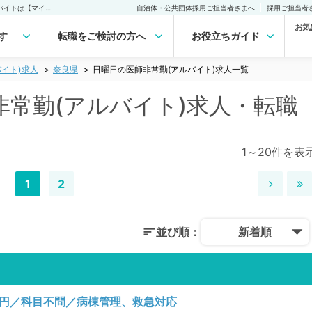
奈良県 日曜日の医師非常勤(アルバイト)求人｜医師の求人・転職・アルバイトは【マイナビDOCTOR】
自治体・公共団体採用ご担当者さまへ
採用ご担当者
お気
す
転職をご検討の方へ
お役立ちガイド
イト)求人
奈良県
日曜日の医師非常勤(アルバイト)求人一覧
非常勤(アルバイト)求人・転職
1～20件を表
1
2
並び順：
新着順
0円／科目不問／病棟管理、救急対応