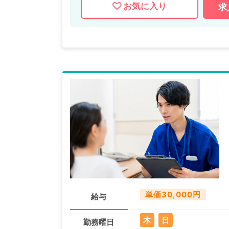
お気に入り
求
単価30,000円
給与
木
日
勤務曜日