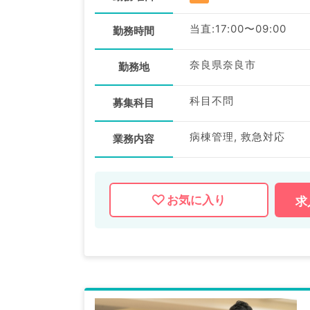
当直:17:00〜09:00
勤務時間
奈良県奈良市
勤務地
科目不問
募集科目
病棟管理, 救急対応
業務内容
お気に入り
求