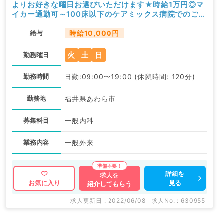
よりお好きな曜日お選びいただけます★時給1万円◎マ
イカー通勤可～100床以下のケアミックス病院でのご勤
務～2021年4月以降の勤務も相談可能（内科系／常
勤）
給与
時給10,000円
火
土
日
勤務曜日
勤務時間
日勤:09:00〜19:00 (休憩時間: 120分)
勤務地
福井県あわら市
募集科目
一般内科
業務内容
一般外来
詳細を
求人を
見る
お気に入り
紹介してもらう
求人更新日 : 2022/06/08
求人No. : 630955