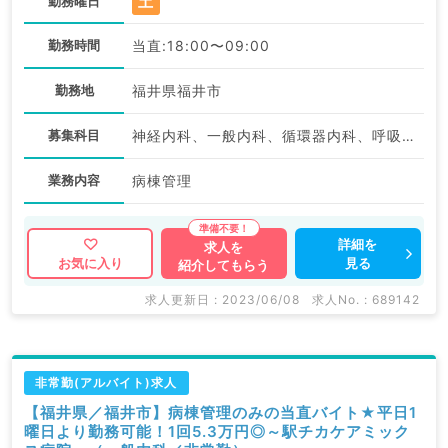
土
勤務曜日
勤務時間
当直:18:00〜09:00
勤務地
福井県福井市
募集科目
神経内科、一般内科、循環器内科、呼吸器内科、消化器内科、内分泌・代謝内科、腎臓内科、老年内科、外科系全般、一般外科
業務内容
病棟管理
詳細を
求人を
見る
お気に入り
紹介してもらう
求人更新日 : 2023/06/08
求人No. : 689142
非常勤(アルバイト)求人
【福井県／福井市】病棟管理のみの当直バイト★平日1
曜日より勤務可能！1回5.3万円◎～駅チカケアミック