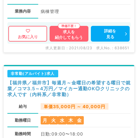
業務内容
病棟管理
詳細を
求人を
見る
お気に入り
紹介してもらう
求人更新日 : 2021/08/23
求人No. : 638651
非常勤(アルバイト)求人
【福井県／福井市】毎週月～金曜日の希望する曜日で就
業／コマ3.5～4万円／マイカー通勤OK◎クリニックの
求人です（内科系／非常勤）
給与
単価35,000円 ～ 40,000円
月
火
水
木
金
勤務曜日
勤務時間
日勤:09:00〜18:00