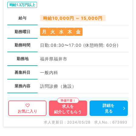
時給1.3万円以上
給与
時給10,000円 ～ 15,000円
月
火
水
木
金
勤務曜日
勤務時間
日勤:08:30〜17:00 (休憩時間: 60分)
勤務地
福井県福井市
募集科目
一般内科
業務内容
訪問診療（施設）
詳細を
求人を
見る
お気に入り
紹介してもらう
求人更新日 : 2024/05/28
求人No. : 673993