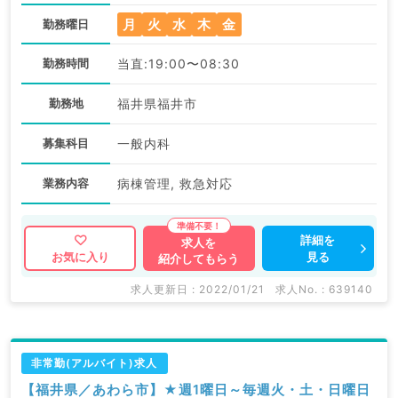
月
火
水
木
金
勤務曜日
勤務時間
当直:19:00〜08:30
勤務地
福井県福井市
募集科目
一般内科
業務内容
病棟管理, 救急対応
詳細を
求人を
見る
お気に入り
紹介してもらう
求人更新日 : 2022/01/21
求人No. : 639140
非常勤(アルバイト)求人
【福井県／あわら市】★週1曜日～毎週火・土・日曜日