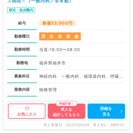
ス病院～（一般内科／非常勤）
駅近・徒歩圏内
給与
単価53,000円
月
火
水
木
金
勤務曜日
勤務時間
当直:18:00〜08:00
勤務地
福井県福井市
募集科目
神経内科、一般内科、循環器内科、呼吸器内科、消化器内科、内分泌・代謝内科、腎臓内科、老年内科、外科系全般、一般外科
業務内容
病棟管理
詳細を
求人を
見る
お気に入り
紹介してもらう
求人更新日 : 2023/06/08
求人No. : 689141