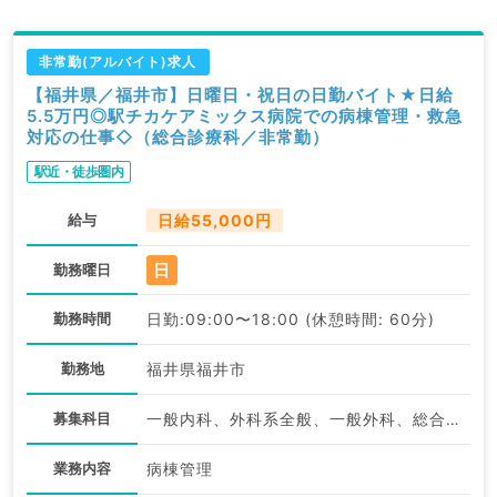
非常勤(アルバイト)求人
【福井県／福井市】日曜日・祝日の日勤バイト★日給
5.5万円◎駅チカケアミックス病院での病棟管理・救急
対応の仕事◇（総合診療科／非常勤）
駅近・徒歩圏内
給与
日給55,000円
日
勤務曜日
勤務時間
日勤:09:00〜18:00 (休憩時間: 60分)
勤務地
福井県福井市
募集科目
一般内科、外科系全般、一般外科、総合診療科
業務内容
病棟管理