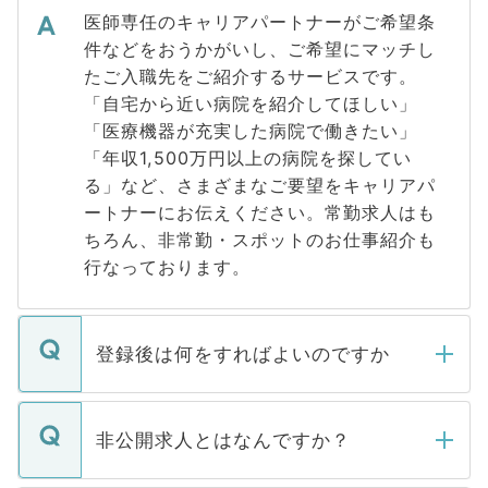
医師専任のキャリアパートナーがご希望条
件などをおうかがいし、ご希望にマッチし
たご入職先をご紹介するサービスです。
「自宅から近い病院を紹介してほしい」
「医療機器が充実した病院で働きたい」
「年収1,500万円以上の病院を探してい
る」など、さまざまなご要望をキャリアパ
ートナーにお伝えください。常勤求人はも
ちろん、非常勤・スポットのお仕事紹介も
行なっております。
登録後は何をすればよいのですか
ご登録いただきましたら、弊社担当者がご
登録内容を確認し、その後メールもしくは
非公開求人とはなんですか？
お電話にて次のステップのご案内をいたし