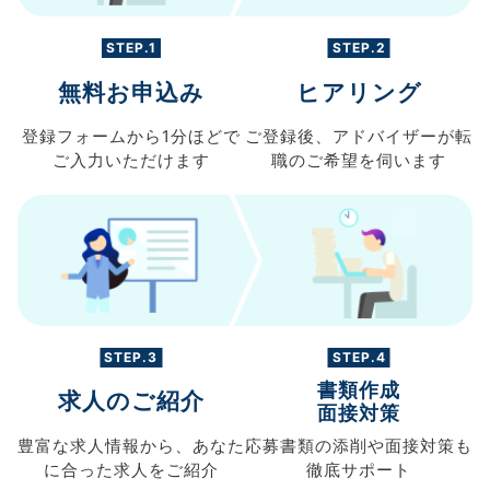
STEP.1
STEP.2
無料お申込み
ヒアリング
登録フォームから
1分ほどで
ご登録後、
アドバイザーが転
ご入力
いただけます
職の
ご希望を伺います
STEP.3
STEP.4
書類作成
求人のご紹介
面接対策
豊富な求人情報から、
あなた
応募書類の
添削や面接対策も
に合った求人を
ご紹介
徹底サポート