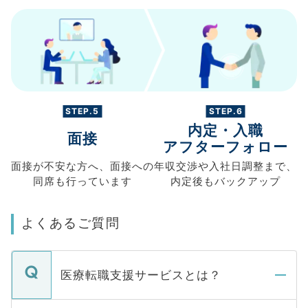
STEP.5
STEP.6
内定・入職
面接
アフターフォロー
面接が不安な方へ、
面接への
年収交渉や
入社日調整まで、
同席も
行っています
内定後もバックアップ
よくあるご質問
医療転職支援サービスとは？