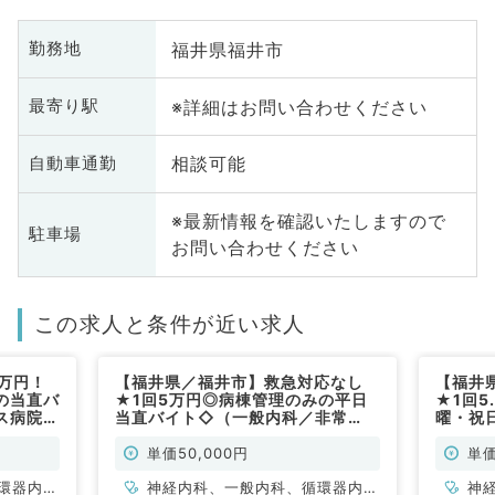
福井県福井市
勤務地
※詳細はお問い合わせください
最寄り駅
相談可能
自動車通勤
※最新情報を確認いたしますので
駐車場
お問い合わせください
この求人と条件が近い求人
5万円！
【福井県／福井市】救急対応なし
【福井
の当直バ
★1回5万円◎病棟管理のみの平日
★1回5
ス病院～
当直バイト◇（一般内科／非常
曜・祝
勤）
科／非
単価50,000円
単価
環器内
神経内科、一般内科、循環器内
神