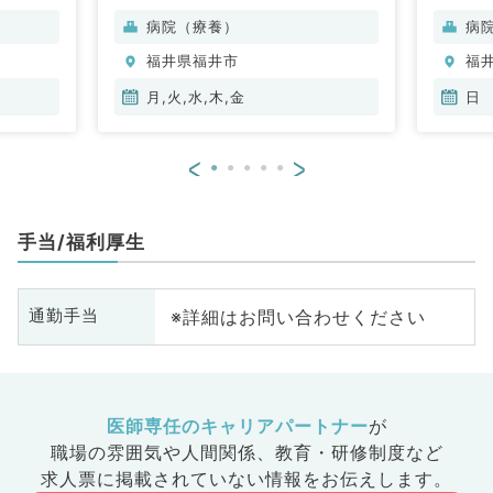
内科、内
科、呼吸器内科、消化器内科、内
科
病院（療養）
病
科、老年
分泌・代謝内科、腎臓内科、老年
分
福井県福井市
福
外科
内科、外科系全般、一般外科
内
月,火,水,木,金
日
<
>
手当/福利厚生
※詳細はお問い合わせください
通勤手当
医師専任のキャリアパートナー
が
職場の雰囲気や人間関係、
教育・研修制度など
求人票に掲載されていない情報をお伝えします。