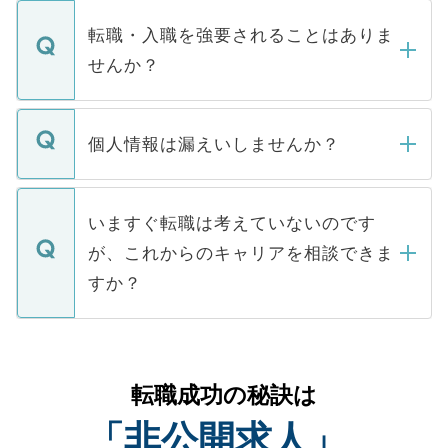
ます。通常、5営業日以内にはご連絡をせて
マイナビDOCTORで取り扱っている求人の
いただきますので、しばらくお待ちくださ
うち約3割は、Webサイトからご覧いただ
転職・入職を強要されることはありま
い。
けない「非公開求人」です。非公開求人は
せんか？
下記の理由によって、一般には公開してい
ません。
転職・入職を強要することは一切ありませ
ん。また、仮に応募先から内定をいただい
個人情報は漏えいしませんか？
■応募殺到を避けるため 人気のある医療機
たとしても、ご本人が納得しない限り、内
関を公にしてしまうと、応募が殺到する場
定を承諾する必要はありません。内定先へ
個人情報が漏えいすることはありませんの
合があります。 選考を効率よく行うため
の辞退の連絡はキャリアパートナーが行い
で、ご安心ください。当サイトからの登録
いますぐ転職は考えていないのです
に、医療機関が求める条件に合った人材の
ますので、ご安心ください。
などで収集したご登録者様の個人情報は、
が、これからのキャリアを相談できま
みを人材紹介会社に依頼するケースが増え
ご本人のキャリアアップおよび転職活動の
ています。
すか？
支援を目的に使用いたします。お預かりし
ているすべての個人データはご本人の許可
お気軽にご相談ください。先生専任のキャ
なく、医療機関側に開示したり、第三者に
リアパートナーが将来のご希望などをおう
提供することは一切ありません。また弊社
かがいして、現在の医療機関の状況や紹介
転職成功の秘訣は
は、個人情報の取り扱いについての厳密な
経験をまじえながら、適切なアドバイスを
管理基準を満たした事業者のみに付与され
「非公開求人」
させていただきます。すぐにご転職をされ
る、プライバシーマークを取得済みです。