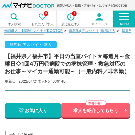
医師の求人・転職・アルバイトはマイナビDOCTOR
0
1
MENU
お気に入り求人
最近見た求人
マイページ
求人検索
医師求人・転職のマイナビDOCTOR
非常勤(アルバイト)医師求人
福井県
非常勤(アルバイト)求人
【福井県／福井市】平日の当直バイト★毎週月～金
曜日◇1回4万円◎病院での病棟管理・救急対応の
お仕事～マイカー通勤可能～（一般内科／非常勤）
更新日 : 2022/01/21
求人No : 639140
お気に入り
求人を紹介してもらう