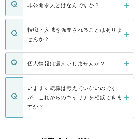
登録内容を確認し、その後メールもしくは
非公開求人とはなんですか？
お電話にて次のステップのご案内をいたし
ます。通常、5営業日以内にはご連絡をせて
マイナビDOCTORで取り扱っている求人の
いただきますので、しばらくお待ちくださ
うち約3割は、Webサイトからご覧いただ
転職・入職を強要されることはありま
い。
けない「非公開求人」です。非公開求人は
せんか？
下記の理由によって、一般には公開してい
ません。
転職・入職を強要することは一切ありませ
ん。また、仮に応募先から内定をいただい
個人情報は漏えいしませんか？
■応募殺到を避けるため 人気のある医療機
たとしても、ご本人が納得しない限り、内
関を公にしてしまうと、応募が殺到する場
定を承諾する必要はありません。内定先へ
個人情報が漏えいすることはありませんの
合があります。 選考を効率よく行うため
の辞退の連絡はキャリアパートナーが行い
で、ご安心ください。当サイトからの登録
いますぐ転職は考えていないのです
に、医療機関が求める条件に合った人材の
ますので、ご安心ください。
などで収集したご登録者様の個人情報は、
が、これからのキャリアを相談できま
みを人材紹介会社に依頼するケースが増え
ご本人のキャリアアップおよび転職活動の
ています。
すか？
支援を目的に使用いたします。お預かりし
ているすべての個人データはご本人の許可
お気軽にご相談ください。先生専任のキャ
なく、医療機関側に開示したり、第三者に
リアパートナーが将来のご希望などをおう
提供することは一切ありません。また弊社
かがいして、現在の医療機関の状況や紹介