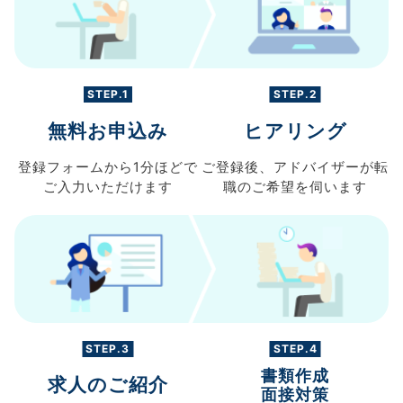
STEP.1
STEP.2
無料お申込み
ヒアリング
登録フォームから
1分ほどで
ご登録後、
アドバイザーが転
ご入力
いただけます
職の
ご希望を伺います
STEP.3
STEP.4
書類作成
求人のご紹介
面接対策