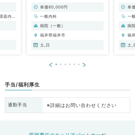
ー通勤可能～（一般内科／非常勤）
勤可能
単価60,000円
単価
環器内
一般内科
一
内科、内
病院（一般）
病
科、老年
福井県福井市
福
外科
土,日
土,
<
>
手当/福利厚生
※詳細はお問い合わせください
通勤手当