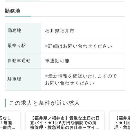
勤務地
福井県福井市
勤務地
※詳細はお問い合わせください
最寄り駅
車通勤可能
自動車通勤
※最新情報を確認いたしますので
駐車場
お問い合わせください
この求人と条件が近い求人
応なし
【福井県／福井市】貴重な土日の日
【福井
！毎週
直バイト★1回6万円◎病院での病
ト★1
一般内
棟管理・救急対応のお仕事～マイカ
理・救