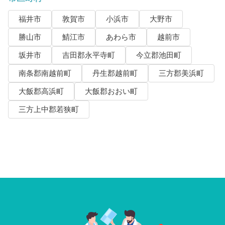
福井市
敦賀市
小浜市
大野市
勝山市
鯖江市
あわら市
越前市
坂井市
吉田郡永平寺町
今立郡池田町
南条郡南越前町
丹生郡越前町
三方郡美浜町
大飯郡高浜町
大飯郡おおい町
三方上中郡若狭町