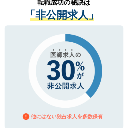
転職成功の秘訣は
は、個人情報の取り扱いについての厳密な
経験をまじえながら、適切なアドバイスを
管理基準を満たした事業者のみに付与され
「非公開求人」
させていただきます。すぐにご転職をされ
る、プライバシーマークを取得済みです。
ない方には、長期的なサポートが可能です
ご登録いただいた個人情報は、SSL（デー
ので、まずはご登録ください。
タ暗号化）によって保護されていますの
で、機密保持に関してもご安心ください。
他にはない独占求人を多数保有