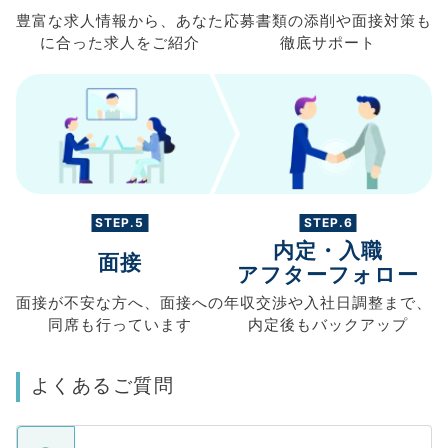
豊富な求人情報から、
あなた
応募書類の
添削や面接対策も
に合った求人を
ご紹介
徹底サポート
STEP.5
STEP.6
内定・入職
面接
アフターフォロー
面接が不安な方へ、
面接への
年収交渉や
入社日調整まで、
同席も
行っています
内定後もバックアップ
よくあるご質問