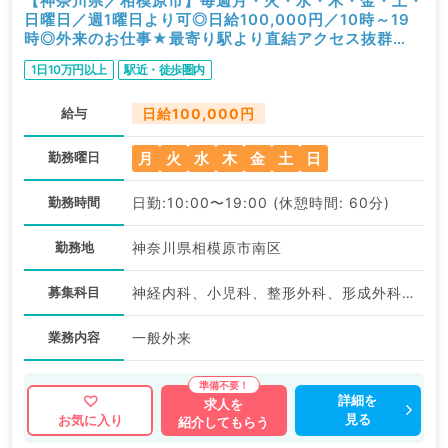
【神奈川県／相模原市】毎週月・火・水・木・金・土・
日曜日／週1曜日より可◎日給100,000円／10時～19
時◎外来のお仕事★最寄り駅より直結アクセス抜群
♪（内科系,外科系,皮膚科,小児科,総合診療科／非常勤）
1日10万円以上
駅近・徒歩圏内
給与
日給100,000円
月
火
水
木
金
土
日
勤務曜日
勤務時間
日勤:10:00〜19:00 (休憩時間: 60分)
勤務地
神奈川県相模原市南区
募集科目
神経内科、小児科、整形外科、形成外科、脳神経外科、呼吸器外科、心臓血管外科、皮膚科、泌尿器科、一般内科、循環器内科、呼吸器内科、消化器内科、内分泌・代謝内科、腎臓内科、血液内科、外科系全般、一般外科、消化器外科、乳腺外科、総合診療科、膠原病科、大腸・肛門外科
業務内容
一般外来
詳細を
求人を
見る
お気に入り
紹介してもらう