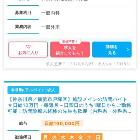
募集科目
一般内科
業務内容
一般外来
詳細を
求人を
見る
お気に入り
紹介してもらう
求人更新日 : 2026/07/27
求人No. : 731531
非常勤(アルバイト)求人
【神奈川県／横浜市戸塚区】施設メインの訪問バイト
★日給10万円・毎週月～日曜日のうち1曜日からご勤務
可能！訪問診療未経験の先生も歓迎（内科系・外科系／
非常勤）
給与
日給100,000円
月
火
水
木
金
土
日
勤務曜日