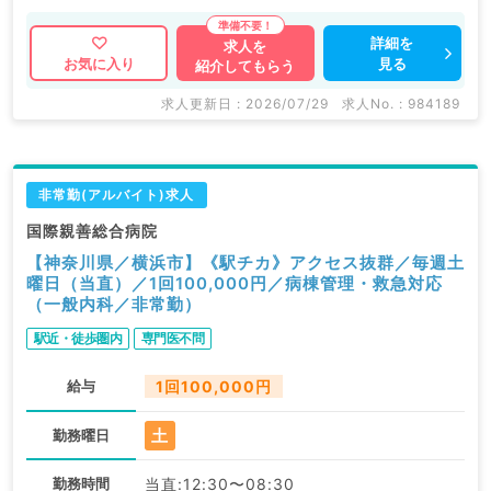
詳細を
求人を
見る
お気に入り
紹介してもらう
求人更新日 : 2026/07/29
求人No. : 984189
非常勤(アルバイト)求人
国際親善総合病院
【神奈川県／横浜市】《駅チカ》アクセス抜群／毎週土
曜日（当直）／1回100,000円／病棟管理・救急対応
（一般内科／非常勤）
駅近・徒歩圏内
専門医不問
給与
1回100,000円
土
勤務曜日
勤務時間
当直:12:30〜08:30