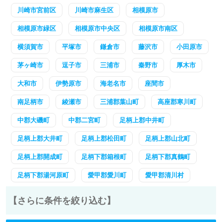
川崎市宮前区
川崎市麻生区
相模原市
相模原市緑区
相模原市中央区
相模原市南区
横須賀市
平塚市
鎌倉市
藤沢市
小田原市
茅ヶ崎市
逗子市
三浦市
秦野市
厚木市
大和市
伊勢原市
海老名市
座間市
南足柄市
綾瀬市
三浦郡葉山町
高座郡寒川町
中郡大磯町
中郡二宮町
足柄上郡中井町
足柄上郡大井町
足柄上郡松田町
足柄上郡山北町
足柄上郡開成町
足柄下郡箱根町
足柄下郡真鶴町
足柄下郡湯河原町
愛甲郡愛川町
愛甲郡清川村
【さらに条件を絞り込む】