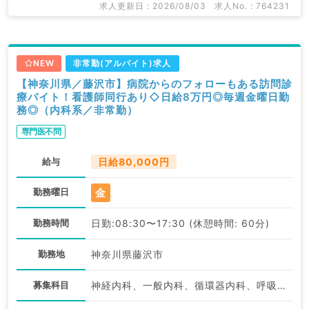
求人更新日 : 2026/08/03
求人No. : 764231
NEW
非常勤(アルバイト)求人
【神奈川県／藤沢市】病院からのフォローもある訪問診
療バイト！看護師同行あり◇日給8万円◎毎週金曜日勤
務◎（内科系／非常勤）
専門医不問
給与
日給80,000円
金
勤務曜日
勤務時間
日勤:08:30〜17:30 (休憩時間: 60分)
勤務地
神奈川県藤沢市
募集科目
神経内科、一般内科、循環器内科、呼吸器内科、消化器内科、内分泌・代謝内科、腎臓内科、老年内科、血液内科、膠原病科