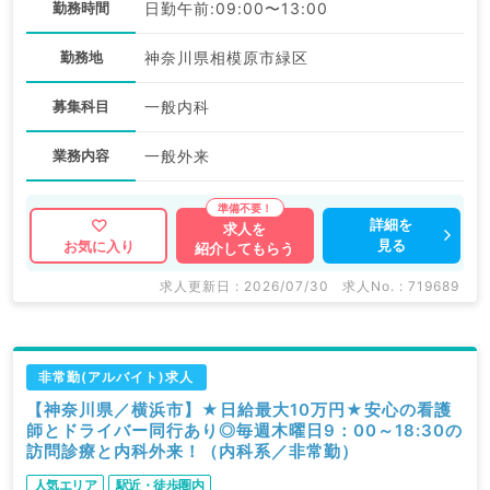
勤務時間
日勤午前:09:00〜13:00
勤務地
神奈川県相模原市緑区
募集科目
一般内科
業務内容
一般外来
詳細を
求人を
見る
お気に入り
紹介してもらう
求人更新日 : 2026/07/30
求人No. : 719689
非常勤(アルバイト)求人
【神奈川県／横浜市】★日給最大10万円★安心の看護
師とドライバー同行あり◎毎週木曜日9：00～18:30の
訪問診療と内科外来！（内科系／非常勤）
人気エリア
駅近・徒歩圏内