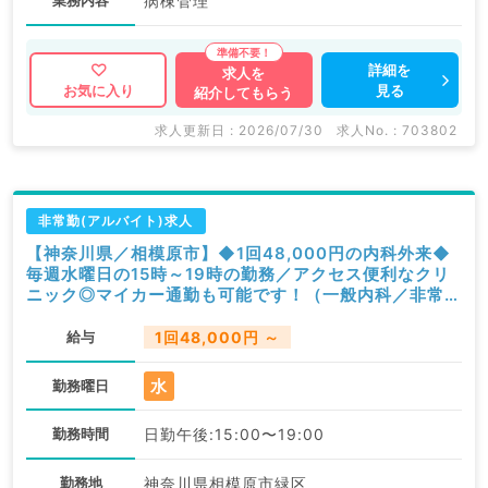
業務内容
病棟管理
詳細を
求人を
見る
お気に入り
紹介してもらう
求人更新日 : 2026/07/30
求人No. : 703802
非常勤(アルバイト)求人
【神奈川県／相模原市】◆1回48,000円の内科外来◆
毎週水曜日の15時～19時の勤務／アクセス便利なクリ
ニック◎マイカー通勤も可能です！（一般内科／非常
勤）
給与
1回48,000円 ～
水
勤務曜日
勤務時間
日勤午後:15:00〜19:00
勤務地
神奈川県相模原市緑区