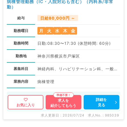
病棟管理勤務（IC・入院対応も含む）（内科系/非常
勤）
給与
日給80,000円 ～
月
火
水
木
金
勤務曜日
勤務時間
日勤:08:30〜17:30 (休憩時間: 60分)
勤務地
神奈川県横浜市戸塚区
募集科目
神経内科、リハビリテーション科、一般内科
業務内容
病棟管理
詳細を
求人を
見る
お気に入り
紹介してもらう
求人更新日 : 2026/07/24
求人No. : 985039