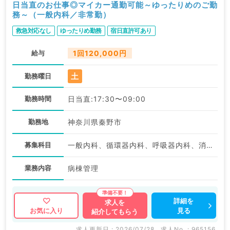
日当直のお仕事◎マイカー通勤可能～ゆったりめのご勤
務～（一般内科／非常勤）
救急対応なし
ゆったりめ勤務
宿日直許可あり
給与
1回120,000円
土
勤務曜日
勤務時間
日当直:17:30〜09:00
勤務地
神奈川県秦野市
募集科目
一般内科、循環器内科、呼吸器内科、消化器内科
業務内容
病棟管理
詳細を
求人を
見る
お気に入り
紹介してもらう
求人更新日 : 2026/07/28
求人No. : 965156