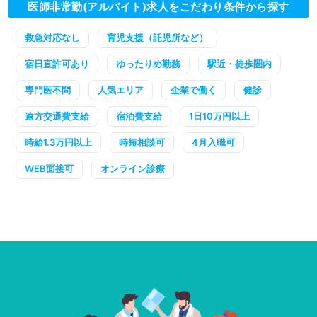
医師非常勤(アルバイト)求人をこだわり条件から探す
救急対応なし
育児支援（託児所など）
宿日直許可あり
ゆったりめ勤務
駅近・徒歩圏内
専門医不問
人気エリア
企業で働く
健診
遠方交通費支給
宿泊費支給
1日10万円以上
時給1.3万円以上
時短相談可
4月入職可
WEB面接可
オンライン診療