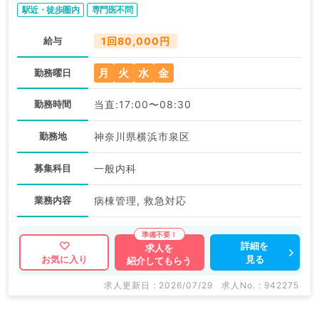
駅近・徒歩圏内
専門医不問
給与
1回80,000円
月
火
水
金
勤務曜日
勤務時間
当直:17:00〜08:30
勤務地
神奈川県横浜市泉区
募集科目
一般内科
業務内容
病棟管理, 救急対応
詳細を
求人を
見る
お気に入り
紹介してもらう
求人更新日 : 2026/07/29
求人No. : 942275