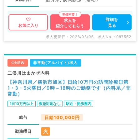
詳細を
求人を
見る
お気に入り
紹介してもらう
求人更新日 : 2026/08/06
求人No. : 987562
NEW
非常勤(アルバイト)求人
二俣川はまかぜ内科
【神奈川県／横浜市旭区】日給10万円の訪問診療◎第
1・3・5火曜日／9時～18時のご勤務です（内科系／非
常勤）
1日10万円以上
救急対応なし
駅近・徒歩圏内
給与
日給100,000円
火
勤務曜日