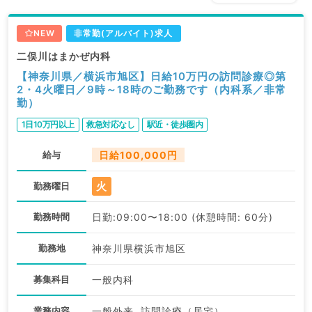
NEW
非常勤(アルバイト)求人
二俣川はまかぜ内科
【神奈川県／横浜市旭区】日給10万円の訪問診療◎第
2・4火曜日／9時～18時のご勤務です（内科系／非常
勤）
1日10万円以上
救急対応なし
駅近・徒歩圏内
給与
日給100,000円
火
勤務曜日
勤務時間
日勤:09:00〜18:00 (休憩時間: 60分)
勤務地
神奈川県横浜市旭区
募集科目
一般内科
業務内容
一般外来, 訪問診療（居宅）