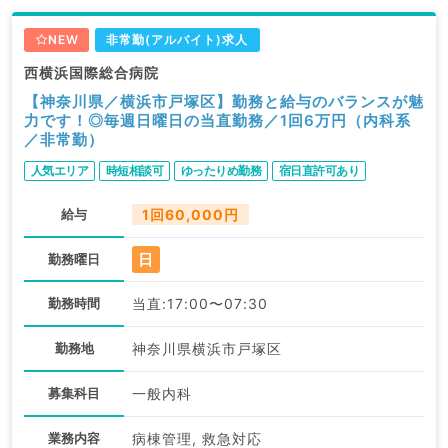
NEW
非常勤(アルバイト)求人
西横浜国際総合病院
【神奈川県／横浜市戸塚区】勤務と給与のバランスが魅
力です！◎毎週日曜日の当直勤務／1回6万円（内科系
／非常勤）
人気エリア
時短相談可
ゆったりめ勤務
宿日直許可あり
給与
1回60,000円
日
勤務曜日
勤務時間
当直:17:00〜07:30
勤務地
神奈川県横浜市戸塚区
募集科目
一般内科
業務内容
病棟管理, 救急対応