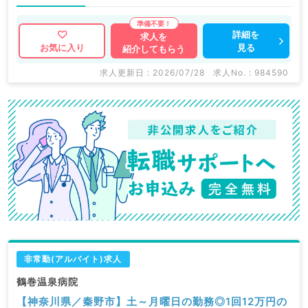
詳細を
求人を
見る
お気に入り
紹介してもらう
求人更新日 : 2026/07/28
求人No. : 984590
非常勤(アルバイト)求人
鶴巻温泉病院
【神奈川県／秦野市】土～月曜日の勤務◎1回12万円の