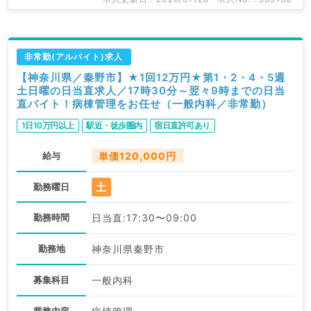
非常勤(アルバイト)求人
【神奈川県／秦野市】★1回12万円★第1・2・4・5週
土日曜の日当直求人／17時30分～翌々9時までの日当
直バイト！病棟管理をお任せ（一般内科／非常勤）
1日10万円以上
駅近・徒歩圏内
宿日直許可あり
給与
単価120,000円
土
勤務曜日
勤務時間
日当直:17:30〜09:00
勤務地
神奈川県秦野市
募集科目
一般内科