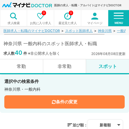
医師の求人・転職・アルバイトはマイナビDOCTOR
0
0
MENU
お気に入り求人
最近見た求人
マイページ
求人検索
医師求人・転職のマイナビDOCTOR
スポット医師求人
神奈川県
一般内
神奈川県 一般内科のスポット医師求人・転職
40
求人数
件
※非公開求人を除く
2026年08月08日更新
常勤
非常勤
スポット
選択中の検索条件
神奈川県・一般内科
条件の変更
並び順：
新着順