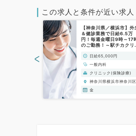
この求人と条件が近い求人
／横浜市】ご入
【神奈川県／横浜市】外
可能◎週3日～
＆健診業務で日給6.5万
外来＋居宅往診
円！毎週金曜日9時～17
チカ診療所での
のご勤務！～駅チカクリ
科系／非常勤）
ック～ご勤務負担少なめ
<
00円
日給65,000円
（一般内科／非常勤）
、一般内科、循環
一般内科
呼吸器内科、消化
(保険診療)
クリニック(保険診療)
内分泌・代謝内
横浜市神奈川区
神奈川県横浜市神奈川
内科、老年内科、
、外科系全般、一
金
金