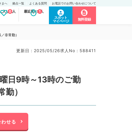
さまへ
拠点一覧
よくある質問
お電話でのお問い合わせについて
に入り求人
0
最近見た求人
1
スポット
無料登録
マイページ
科／非常勤）
更新日 : 2025/05/26
求人No : 588411
曜日9時～13時のご勤
常勤）
合わせる