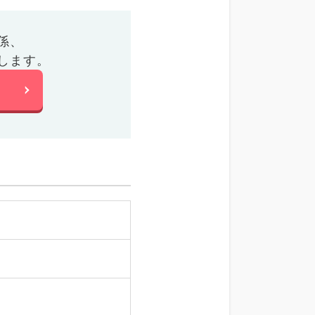
係、
します。