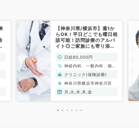
来
【神奈川県/横浜市】週1か
らOK！平日どこでも曜日相
時
談可能！訪問診療のアルバ
ニ
イト◎ご家族にも寄り添う
居宅の訪問です（内科系/非
日給80,000円
常勤）
神経内科、一般内科、循環
器内科、呼吸器内科、消化
クリニック(保険診療)
器内科、腎臓内科、老年内
区
神奈川県横浜市神奈川区
科、血液内科
月,火,水,木,金