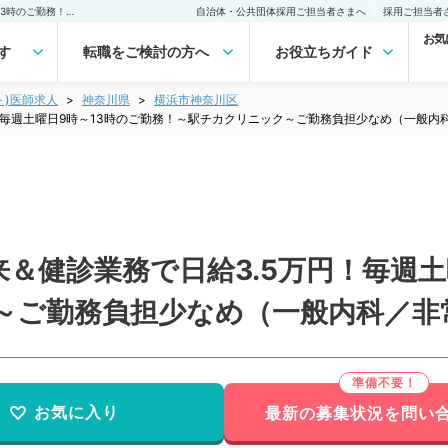
【神奈川県／横浜市】外来＆健診業務で日給3.5万円！毎週土曜日9時～13時のご勤務！～駅チカクリニック～ご勤務負担少なめ（一般内科／非常勤）非常勤(アルバイト)の求人｜医師の求人・転職・アルバイトは【マイナビDOCTOR】
自治体・公共団体採用ご担当者さまへ
採用ご担当者
お気
す
転職をご検討の方へ
お役立ちガイド
ト)医師求人
神奈川県
横浜市神奈川区
！毎週土曜日9時～13時のご勤務！～駅チカクリニック～ご勤務負担少なめ（一般内
＆健診業務で日給3.5万円！毎週土
～ご勤務負担少なめ（一般内科／非
お気に入り
最新の募集状況を問い