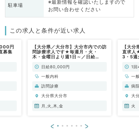
※最新情報を確認いたしますので
駐車場
お問い合わせください
この求人と条件が近い求人
000円
【大分県／大分市】大分市内での訪
【大分
直募集
問診療求人です★毎週月・火・
直求人
木・金曜日より週1日～／日給
3・5週
80,000円でのご勤務です★（一般
ご勤務
内科／非常勤）
り）（
日給80,000円
1回
一般内科
一
訪問診療
病
大分県大分市
大
月,火,木,金
火
<
>