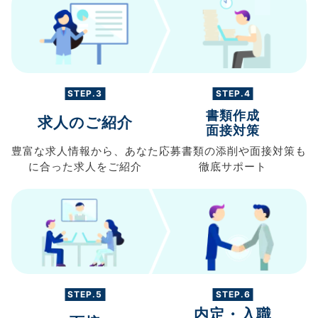
STEP.3
STEP.4
書類作成
求人のご紹介
面接対策
豊富な求人情報から、
あなた
応募書類の
添削や面接対策も
に合った求人を
ご紹介
徹底サポート
STEP.5
STEP.6
内定・入職