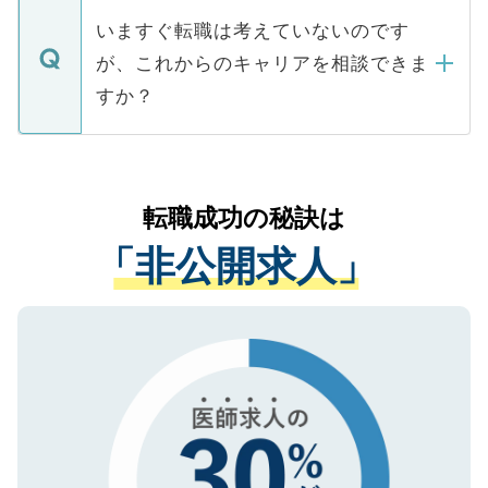
合があります。 選考を効率よく行うため
の辞退の連絡はキャリアパートナーが行い
で、ご安心ください。当サイトからの登録
いますぐ転職は考えていないのです
に、医療機関が求める条件に合った人材の
ますので、ご安心ください。
などで収集したご登録者様の個人情報は、
が、これからのキャリアを相談できま
みを人材紹介会社に依頼するケースが増え
ご本人のキャリアアップおよび転職活動の
ています。
すか？
支援を目的に使用いたします。お預かりし
ているすべての個人データはご本人の許可
お気軽にご相談ください。先生専任のキャ
なく、医療機関側に開示したり、第三者に
リアパートナーが将来のご希望などをおう
提供することは一切ありません。また弊社
かがいして、現在の医療機関の状況や紹介
転職成功の秘訣は
は、個人情報の取り扱いについての厳密な
経験をまじえながら、適切なアドバイスを
管理基準を満たした事業者のみに付与され
「非公開求人」
させていただきます。すぐにご転職をされ
る、プライバシーマークを取得済みです。
ない方には、長期的なサポートが可能です
ご登録いただいた個人情報は、SSL（デー
ので、まずはご登録ください。
タ暗号化）によって保護されていますの
で、機密保持に関してもご安心ください。