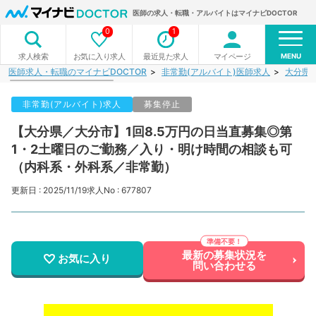
医師の求人・転職・アルバイトはマイナビDOCTOR
0
1
MENU
お気に入り求人
最近見た求人
マイページ
求人検索
医師求人・転職のマイナビDOCTOR
非常勤(アルバイト)医師求人
大分県
非常勤(アルバイト)求人
募集停止
【大分県／大分市】1回8.5万円の日当直募集◎第
1・2土曜日のご勤務／入り・明け時間の相談も可
（内科系・外科系／非常勤）
更新日 : 2025/11/19
求人No : 677807
最新の募集状況を
お気に入り
問い合わせる