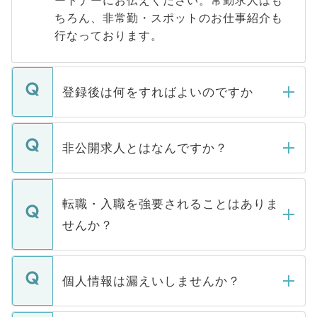
ートナーにお伝えください。常勤求人はも
ちろん、非常勤・スポットのお仕事紹介も
行なっております。
登録後は何をすればよいのですか
ご登録いただきましたら、弊社担当者がご
登録内容を確認し、その後メールもしくは
非公開求人とはなんですか？
お電話にて次のステップのご案内をいたし
ます。通常、5営業日以内にはご連絡をせて
マイナビDOCTORで取り扱っている求人の
いただきますので、しばらくお待ちくださ
うち約3割は、Webサイトからご覧いただ
転職・入職を強要されることはありま
い。
けない「非公開求人」です。非公開求人は
せんか？
下記の理由によって、一般には公開してい
ません。
転職・入職を強要することは一切ありませ
ん。また、仮に応募先から内定をいただい
個人情報は漏えいしませんか？
■応募殺到を避けるため 人気のある医療機
たとしても、ご本人が納得しない限り、内
関を公にしてしまうと、応募が殺到する場
定を承諾する必要はありません。内定先へ
個人情報が漏えいすることはありませんの