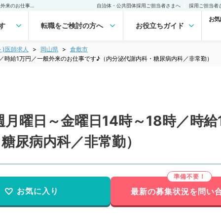
【岡山県／倉敷市】☆毎週月曜日～金曜日14時～18時／時給1万円／一般外来のお仕事です♪（内分泌代謝内科・糖尿病内科／非常勤）非常勤(アルバイト)の求人｜医師の求人・転職・アルバイトは【マイナビDOCTOR】
自治体・公共団体採用ご担当者さまへ
採用ご担当者
お気
す
転職をご検討の方へ
お役立ちガイド
ト)医師求人
岡山県
倉敷市
時／時給1万円／一般外来のお仕事です♪（内分泌代謝内科・糖尿病内科／非常勤）
月曜日～金曜日14時～18時／時給
・糖尿病内科／非常勤）
お気に入り
最新の募集状況を問い