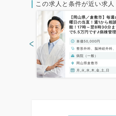
この求人と条件が近い求人
倉敷市】入り明
【岡山県／倉敷市】毎週
可能◎毎週火曜
曜日の当直！週1から相
可能のゆったり
能！17時～翌8時30分
ト★病棟管理・
で5.5万円です♪病棟管
！17時～翌8
お仕事がメインになりま
<
00円
単価50,000円
5.5万円＋交
（内科・外科・非常勤）
り◎（内科系・
、心療内科、脳神
整形外科、脳神経外科
常勤）
呼吸器外科、心臓
吸器外科、心臓血管外
般）
病院（一般）
、一般内科、循環
一般内科、循環器内科
敷市
岡山県倉敷市
呼吸器内科、消化
吸器内科、消化器内科
内分泌・代謝内
分泌・代謝内科、外科
月,火,水,木,金,土,日
内科、老年内科、
般、一般外科、消化器
、外科系全般、一
消化器外科、膠原