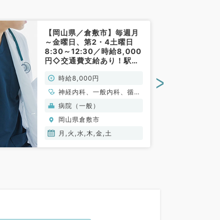
【岡山県／倉敷市】毎週月
～金曜日、第2・4土曜日
8:30～12:30／時給8,000
円◇交通費支給あり！駅チ
カ病院にて健診結果報告・
>
時給8,000円
職員の予防検診のお仕事で
す（健診・人間ドック／非
神経内科、一般内科、循環
常勤）
器内科、呼吸器内科、消化
病院（一般）
器内科、内分泌・代謝内
岡山県倉敷市
科、腎臓内科、老年内科、
血液内科、膠原病科
月,火,水,木,金,土