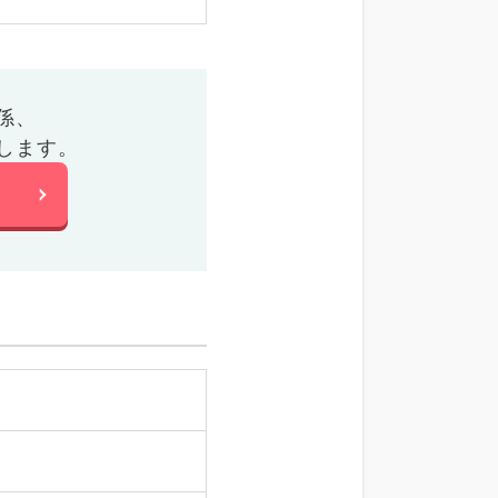
係、
します。