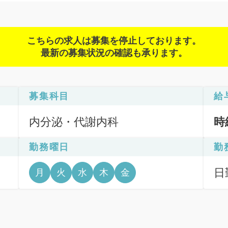
こちらの求人は募集を停止しております。
最新の募集状況の確認も承ります。
募集科目
給
内分泌・代謝内科
時
勤務曜日
勤
日
月
火
水
木
金