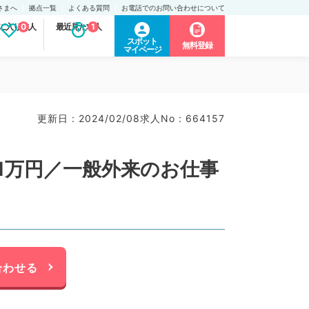
さまへ
拠点一覧
よくある質問
お電話でのお問い合わせについて
に入り求人
0
最近見た求人
1
スポット
無料登録
マイページ
更新日 : 2024/02/08
求人No : 664157
1万円／一般外来のお仕事
合わせる