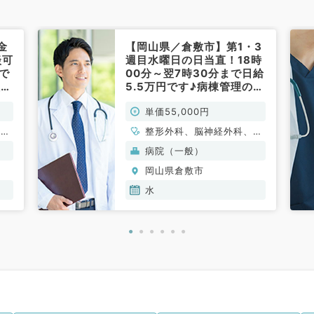
金
【岡山県／倉敷市】第1・3
談可
週目水曜日の日当直！18時
まで
00分～翌7時30分まで日給
理の
5.5万円です♪病棟管理のお
す
仕事がメインになります
単価55,000円
（内科・外科・非常勤）
、呼
整形外科、脳神経外科、呼
科、
吸器外科、心臓血管外科、
病院（一般）
、呼
一般内科、循環器内科、呼
岡山県倉敷市
、内
吸器内科、消化器内科、内
系全
分泌・代謝内科、外科系全
水
外科
般、一般外科、消化器外科