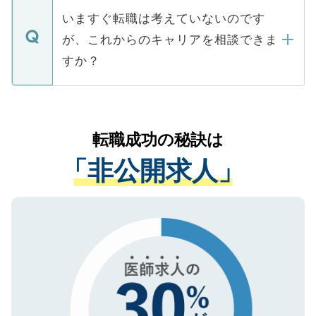
合があります。 選考を効率よく行うため
の辞退の連絡はキャリアパートナーが行い
で、ご安心ください。当サイトからの登録
いますぐ転職は考えていないのです
に、医療機関が求める条件に合った人材の
ますので、ご安心ください。
などで収集したご登録者様の個人情報は、
が、これからのキャリアを相談できま
みを人材紹介会社に依頼するケースが増え
ご本人のキャリアアップおよび転職活動の
ています。
すか？
支援を目的に使用いたします。お預かりし
ているすべての個人データはご本人の許可
お気軽にご相談ください。先生専任のキャ
なく、医療機関側に開示したり、第三者に
リアパートナーが将来のご希望などをおう
提供することは一切ありません。また弊社
かがいして、現在の医療機関の状況や紹介
転職成功の秘訣は
は、個人情報の取り扱いについての厳密な
経験をまじえながら、適切なアドバイスを
管理基準を満たした事業者のみに付与され
「非公開求人」
させていただきます。すぐにご転職をされ
る、プライバシーマークを取得済みです。
ない方には、長期的なサポートが可能です
ご登録いただいた個人情報は、SSL（デー
ので、まずはご登録ください。
タ暗号化）によって保護されていますの
で、機密保持に関してもご安心ください。