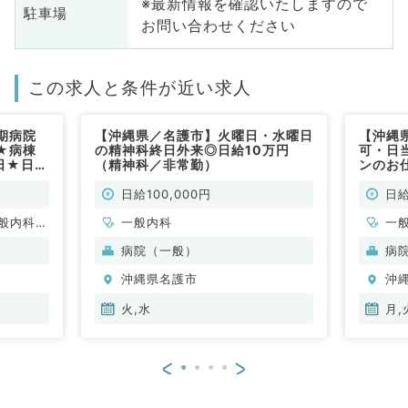
※最新情報を確認いたしますので
駐車場
お問い合わせください
この求人と条件が近い求人
期病院
【沖縄県／名護市】火曜日・水曜日
【沖縄
★病棟
の精神科終日外来◎日給10万円
可・日
日★日
（精神科／非常勤）
ンのお
系／非
勤）
日給100,000円
日給
般内科、
一般内科
一
、消化器
病院（一般）
病
、腎臓内
沖縄県名護市
沖
、膠原病
火,水
月,
<
>