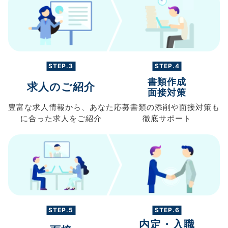
STEP.3
STEP.4
書類作成
求人のご紹介
面接対策
豊富な求人情報から、
あなた
応募書類の
添削や面接対策も
に合った求人を
ご紹介
徹底サポート
STEP.5
STEP.6
内定・入職