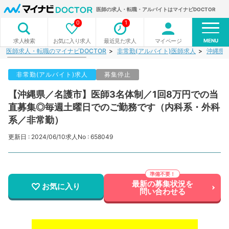
医師の求人・転職・アルバイトはマイナビDOCTOR
0
1
MENU
お気に入り求人
最近見た求人
マイページ
求人検索
医師求人・転職のマイナビDOCTOR
非常勤(アルバイト)医師求人
沖縄県
非常勤(アルバイト)求人
募集停止
【沖縄県／名護市】医師3名体制／1回8万円での当
直募集◎毎週土曜日でのご勤務です（内科系・外科
系／非常勤）
更新日 : 2024/06/10
求人No : 658049
最新の募集状況を
お気に入り
問い合わせる