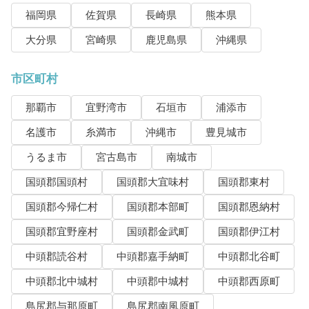
福岡県
佐賀県
長崎県
熊本県
大分県
宮崎県
鹿児島県
沖縄県
市区町村
那覇市
宜野湾市
石垣市
浦添市
名護市
糸満市
沖縄市
豊見城市
うるま市
宮古島市
南城市
国頭郡国頭村
国頭郡大宜味村
国頭郡東村
国頭郡今帰仁村
国頭郡本部町
国頭郡恩納村
国頭郡宜野座村
国頭郡金武町
国頭郡伊江村
中頭郡読谷村
中頭郡嘉手納町
中頭郡北谷町
中頭郡北中城村
中頭郡中城村
中頭郡西原町
島尻郡与那原町
島尻郡南風原町