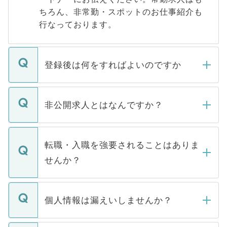
ちろん、非常勤・スポットのお仕事紹介も
行なっております。
登録後は何をすればよいのですか
ご登録いただきましたら、弊社担当者がご
登録内容を確認し、その後メールもしくは
非公開求人とはなんですか？
お電話にて次のステップのご案内をいたし
ます。通常、5営業日以内にはご連絡をせて
マイナビDOCTORで取り扱っている求人の
いただきますので、しばらくお待ちくださ
うち約3割は、Webサイトからご覧いただ
転職・入職を強要されることはありま
い。
けない「非公開求人」です。非公開求人は
せんか？
下記の理由によって、一般には公開してい
ません。
転職・入職を強要することは一切ありませ
ん。また、仮に応募先から内定をいただい
個人情報は漏えいしませんか？
■応募殺到を避けるため 人気のある医療機
たとしても、ご本人が納得しない限り、内
関を公にしてしまうと、応募が殺到する場
定を承諾する必要はありません。内定先へ
個人情報が漏えいすることはありませんの