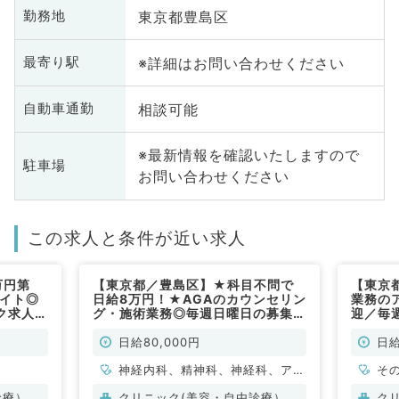
東京都豊島区
勤務地
※詳細はお問い合わせください
最寄り駅
相談可能
自動車通勤
※最新情報を確認いたしますので
駐車場
お問い合わせください
この求人と条件が近い求人
万円第
【東京都／豊島区】★科目不問で
【東京
バイト◎
日給8万円！★AGAのカウンセリン
業務の
ク求人で
グ・施術業務◎毎週日曜日の募集◎
迎／毎
勤）
駅チカクリニック～（科目不問／非
了して
常勤）
不問／
日給80,000円
日給
神経内科、精神科、神経科、アレ
そ
ルギー科、リウマチ科、小児科、
診療）
クリニック(美容・自由診療）
ク