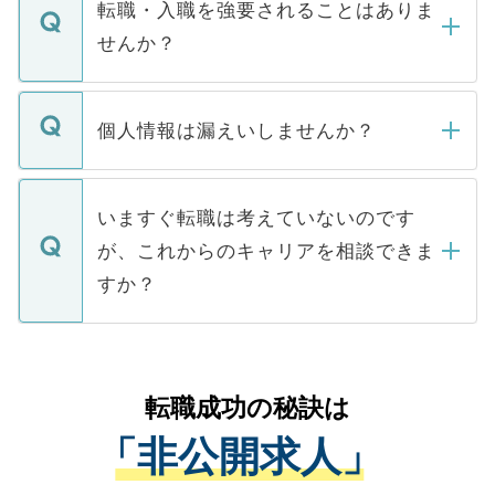
いただきますので、しばらくお待ちくださ
うち約3割は、Webサイトからご覧いただ
転職・入職を強要されることはありま
い。
けない「非公開求人」です。非公開求人は
せんか？
下記の理由によって、一般には公開してい
ません。
転職・入職を強要することは一切ありませ
ん。また、仮に応募先から内定をいただい
個人情報は漏えいしませんか？
■応募殺到を避けるため 人気のある医療機
たとしても、ご本人が納得しない限り、内
関を公にしてしまうと、応募が殺到する場
定を承諾する必要はありません。内定先へ
個人情報が漏えいすることはありませんの
合があります。 選考を効率よく行うため
の辞退の連絡はキャリアパートナーが行い
で、ご安心ください。当サイトからの登録
いますぐ転職は考えていないのです
に、医療機関が求める条件に合った人材の
ますので、ご安心ください。
などで収集したご登録者様の個人情報は、
が、これからのキャリアを相談できま
みを人材紹介会社に依頼するケースが増え
ご本人のキャリアアップおよび転職活動の
ています。
すか？
支援を目的に使用いたします。お預かりし
ているすべての個人データはご本人の許可
お気軽にご相談ください。先生専任のキャ
なく、医療機関側に開示したり、第三者に
リアパートナーが将来のご希望などをおう
提供することは一切ありません。また弊社
かがいして、現在の医療機関の状況や紹介
転職成功の秘訣は
は、個人情報の取り扱いについての厳密な
経験をまじえながら、適切なアドバイスを
管理基準を満たした事業者のみに付与され
「非公開求人」
させていただきます。すぐにご転職をされ
る、プライバシーマークを取得済みです。
ない方には、長期的なサポートが可能です
ご登録いただいた個人情報は、SSL（デー