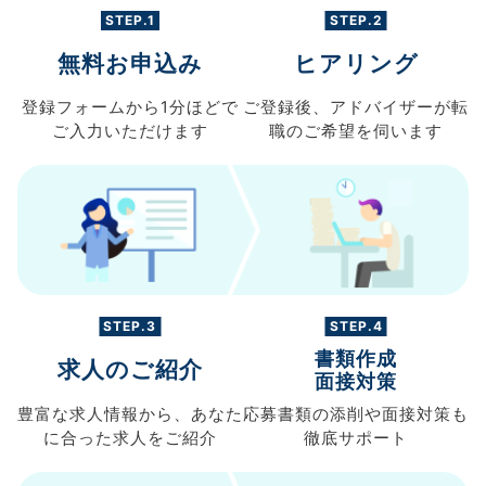
STEP.1
STEP.2
無料お申込み
ヒアリング
登録フォームから
1分ほどで
ご登録後、
アドバイザーが転
ご入力
いただけます
職の
ご希望を伺います
STEP.3
STEP.4
書類作成
求人のご紹介
面接対策
豊富な求人情報から、
あなた
応募書類の
添削や面接対策も
に合った求人を
ご紹介
徹底サポート