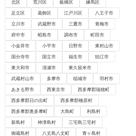
北区
荒川区
板橋区
練馬区
足立区
葛飾区
江戸川区
八王子市
立川市
武蔵野市
三鷹市
青梅市
府中市
昭島市
調布市
町田市
小金井市
小平市
日野市
東村山市
国分寺市
国立市
福生市
狛江市
東大和市
清瀬市
東久留米市
武蔵村山市
多摩市
稲城市
羽村市
あきる野市
西東京市
西多摩郡瑞穂町
西多摩郡日の出町
西多摩郡檜原村
西多摩郡奥多摩町
大島町
利島村
新島村
神津島村
三宅島三宅村
御蔵島村
八丈島八丈町
青ヶ島村