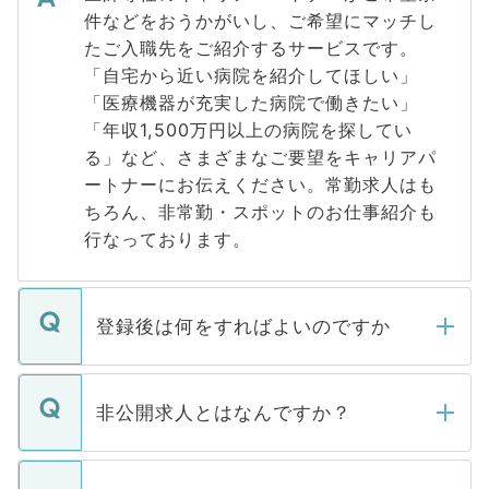
件などをおうかがいし、ご希望にマッチし
たご入職先をご紹介するサービスです。
「自宅から近い病院を紹介してほしい」
「医療機器が充実した病院で働きたい」
「年収1,500万円以上の病院を探してい
る」など、さまざまなご要望をキャリアパ
ートナーにお伝えください。常勤求人はも
ちろん、非常勤・スポットのお仕事紹介も
行なっております。
登録後は何をすればよいのですか
ご登録いただきましたら、弊社担当者がご
登録内容を確認し、その後メールもしくは
非公開求人とはなんですか？
お電話にて次のステップのご案内をいたし
ます。通常、5営業日以内にはご連絡をせて
マイナビDOCTORで取り扱っている求人の