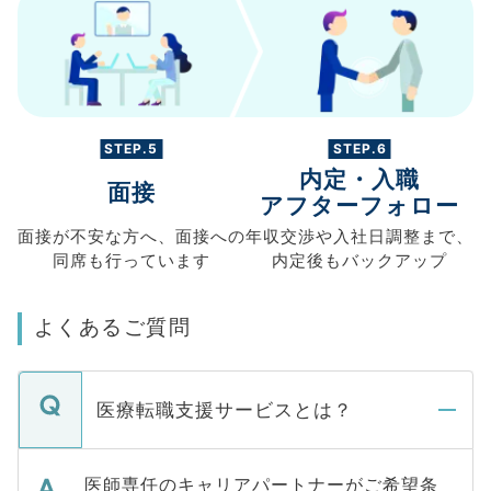
STEP.5
STEP.6
内定・入職
面接
アフターフォロー
面接が不安な方へ、
面接への
年収交渉や
入社日調整まで、
同席も
行っています
内定後もバックアップ
よくあるご質問
医療転職支援サービスとは？
医師専任のキャリアパートナーがご希望条