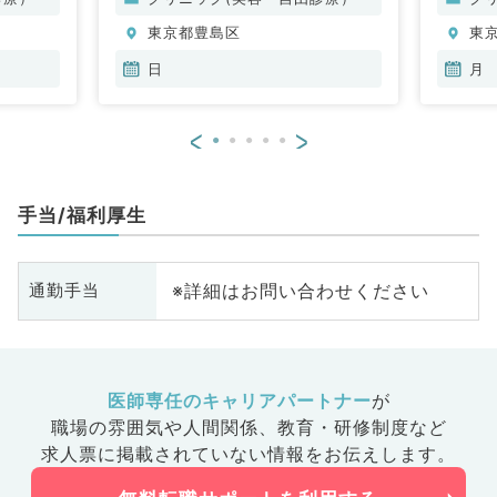
整形外科、形成外科、美容外科、
東京都豊島区
東
脳神経外科、呼吸器外科、心臓血
管外科、小児外科、皮膚科、泌尿
日
月
器科、産婦人科、産科、婦人科、
眼科、耳鼻咽喉科、気管食道科、
<
>
放射線科、リハビリテーション
科、麻酔科、ペインクリニック、
人工透析科、緩和ケア科、一般内
手当/福利厚生
科、循環器内科、呼吸器内科、消
化器内科、内分泌・代謝内科、腎
臓内科、老年内科、血液内科、外
※詳細はお問い合わせください
通勤手当
科系全般、一般外科、消化器外
科、乳腺外科、総合診療科、美容
皮膚科、健診・人間ドック、救急
科・ＩＣＵ、病理科、基礎医学
系、膠原病科、スポーツ整形外
医師専任のキャリアパートナー
が
科、大腸・肛門外科、その他、産
職場の雰囲気や人間関係、
教育・研修制度など
業医、科目不問
求人票に掲載されていない情報をお伝えします。