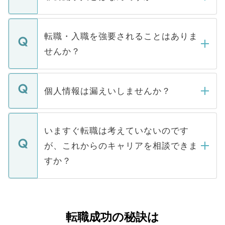
お電話にて次のステップのご案内をいたし
ます。通常、5営業日以内にはご連絡をせて
マイナビDOCTORで取り扱っている求人の
いただきますので、しばらくお待ちくださ
うち約3割は、Webサイトからご覧いただ
転職・入職を強要されることはありま
い。
けない「非公開求人」です。非公開求人は
せんか？
下記の理由によって、一般には公開してい
ません。
転職・入職を強要することは一切ありませ
ん。また、仮に応募先から内定をいただい
個人情報は漏えいしませんか？
■応募殺到を避けるため 人気のある医療機
たとしても、ご本人が納得しない限り、内
関を公にしてしまうと、応募が殺到する場
定を承諾する必要はありません。内定先へ
個人情報が漏えいすることはありませんの
合があります。 選考を効率よく行うため
の辞退の連絡はキャリアパートナーが行い
で、ご安心ください。当サイトからの登録
いますぐ転職は考えていないのです
に、医療機関が求める条件に合った人材の
ますので、ご安心ください。
などで収集したご登録者様の個人情報は、
が、これからのキャリアを相談できま
みを人材紹介会社に依頼するケースが増え
ご本人のキャリアアップおよび転職活動の
ています。
すか？
支援を目的に使用いたします。お預かりし
ているすべての個人データはご本人の許可
お気軽にご相談ください。先生専任のキャ
なく、医療機関側に開示したり、第三者に
リアパートナーが将来のご希望などをおう
提供することは一切ありません。また弊社
かがいして、現在の医療機関の状況や紹介
転職成功の秘訣は
は、個人情報の取り扱いについての厳密な
経験をまじえながら、適切なアドバイスを