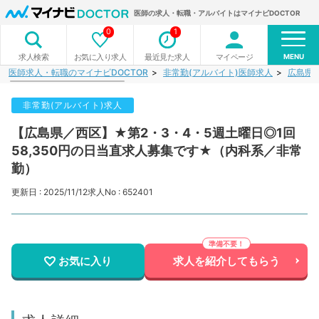
医師の求人・転職・アルバイトはマイナビDOCTOR
0
1
MENU
お気に入り求人
最近見た求人
マイページ
求人検索
医師求人・転職のマイナビDOCTOR
非常勤(アルバイト)医師求人
広島県
非常勤(アルバイト)求人
【広島県／西区】★第2・3・4・5週土曜日◎1回
58,350円の日当直求人募集です★（内科系／非常
勤）
更新日 : 2025/11/12
求人No : 652401
お気に入り
求人を紹介してもらう