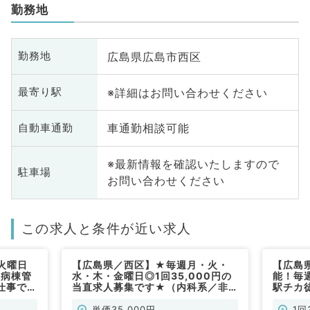
勤務地
広島県広島市西区
勤務地
※詳細はお問い合わせください
最寄り駅
車通勤相談可能
自動車通勤
※最新情報を確認いたしますので
駐車場
お問い合わせください
この求人と条件が近い求人
火曜日
【広島県／西区】★毎週月・火・
【広島
／病棟管
水・木・金曜日◎1回35,000円の
能！毎週
仕事です
当直求人募集です★（内科系／非
駅チカ
常勤）
理・救
系／非
単価35,000円
1回