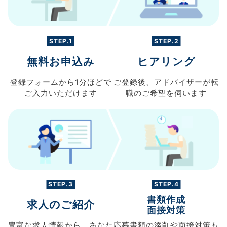
STEP.1
STEP.2
無料お申込み
ヒアリング
登録フォームから
1分ほどで
ご登録後、
アドバイザーが転
ご入力
いただけます
職の
ご希望を伺います
STEP.3
STEP.4
書類作成
求人のご紹介
面接対策
豊富な求人情報から、
あなた
応募書類の
添削や面接対策も