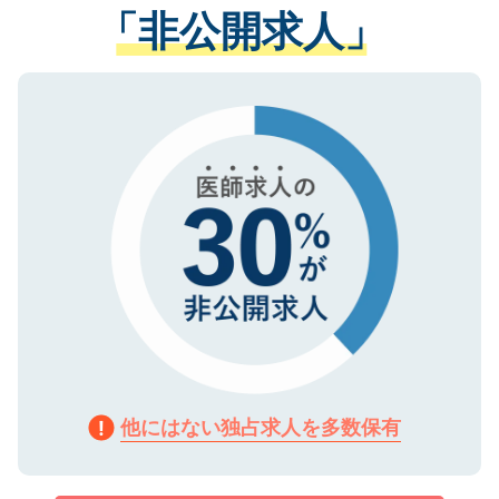
管理基準を満たした事業者のみに付与され
「非公開求人」
させていただきます。すぐにご転職をされ
る、プライバシーマークを取得済みです。
ない方には、長期的なサポートが可能です
ご登録いただいた個人情報は、SSL（デー
ので、まずはご登録ください。
タ暗号化）によって保護されていますの
で、機密保持に関してもご安心ください。
他にはない独占求人を多数保有