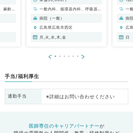
、麻酔
一般内科、循環器内科、呼吸器内
一
般、一般
科、消化器内科、内分泌・代謝内
科
病院（一般）
病
科
科
広島県広島市西区
広
月,火,水,木,金
日
<
>
手当/福利厚生
※詳細はお問い合わせください
通勤手当
医師専任のキャリアパートナー
が