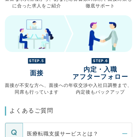
に合った求人を
ご紹介
徹底サポート
STEP.5
STEP.6
内定・入職
面接
アフターフォロー
面接が不安な方へ、
面接への
年収交渉や
入社日調整まで、
同席も
行っています
内定後もバックアップ
よくあるご質問
医療転職支援サービスとは？