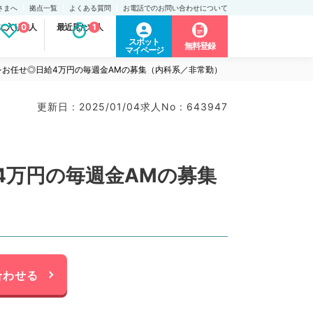
さまへ
拠点一覧
よくある質問
お電話でのお問い合わせについて
に入り求人
0
最近見た求人
1
スポット
無料登録
マイページ
お任せ◎日給4万円の毎週金AMの募集（内科系／非常勤）
更新日 : 2025/01/04
求人No : 643947
4万円の毎週金AMの募集
合わせる