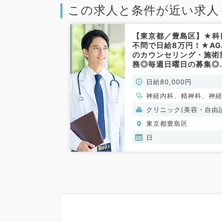
この求人と条件が近い求人
【東京都／豊島区】★科
不問で日給8万円！★AG
のカウンセリング・施術
務◎毎週日曜日の募集◎
チカクリニック～（科目
日給80,000円
問／非常勤）
神経内科、精神科、神
科、アレルギー科、リ
クリニック(美容・自由
チ科、小児科、整形外
療）
東京都豊島区
形成外科、美容外科、
経外科、呼吸器外科、
日
血管外科、小児外科、
科、泌尿器科、産婦人
産科、婦人科、眼科、
咽喉科、気管食道科、
線科、リハビリテーシ
科、麻酔科、ペインク
ック、人工透析科、緩
ア科、一般内科、循環