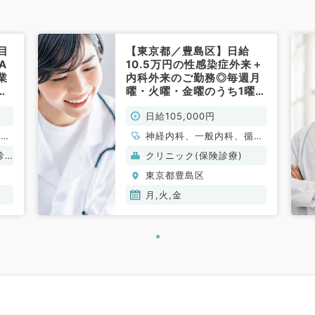
目
【東京都／豊島区】日給
A
10.5万円の性感染症外来＋
業
内科外来のご勤務◎毎週月
駅
曜・火曜・金曜のうち1曜日
不
より勤務可（内科系／非常
日給105,000円
勤）
経
神経内科、一般内科、循環
ウマ
器内科、呼吸器内科、消化
診
クリニック(保険診療)
科、
器内科、内分泌・代謝内
東京都豊島区
脳神
科、腎臓内科、老年内科、
心臓
血液内科
月,火,金
皮膚
科、
耳鼻
放射
ョン
リニ
和ケ
器内