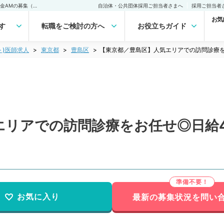
【東京都／豊島区】人気エリアでの訪問診療をお任せ◎日給4万円の毎週金AMの募集（内科系／非常勤）非常勤(アルバイト)の求人｜医師の求人・転職・アルバイトは【マイナビDOCTOR】
自治体・公共団体採用ご担当者さまへ
採用ご担当者
お気
す
転職をご検討の方へ
お役立ちガイド
ト)医師求人
東京都
豊島区
【東京都／豊島区】人気エリアでの訪問診療を
エリアでの訪問診療をお任せ◎日給
お気に入り
最新の募集状況を問い