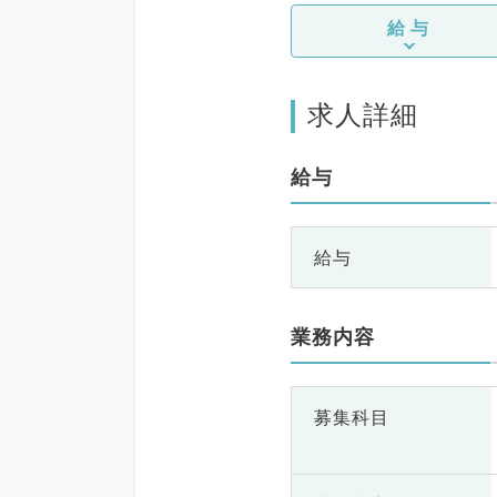
科、呼吸器内科、消化
給与
科、内分泌・代謝内科
臓内科、老年内科、血
科、外科系全般、一般
科、消化器外科、乳腺
求人詳細
科、総合診療科、美容
科、健診・人間ドック
急科・ＩＣＵ、病理科
給与
礎医学系、膠原病科、
ーツ整形外科、大腸・
外科、その他、産業医
目不問
給与
業務内容
募集科目