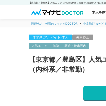
求人を探
医師求人・転職のマイナビDOCTOR
非常勤(アルバイ
非常勤(アルバイト)求人
募集停止
人気エリア
健診
駅近・徒歩圏内
【東京都／豊島区】人気
（内科系／非常勤）