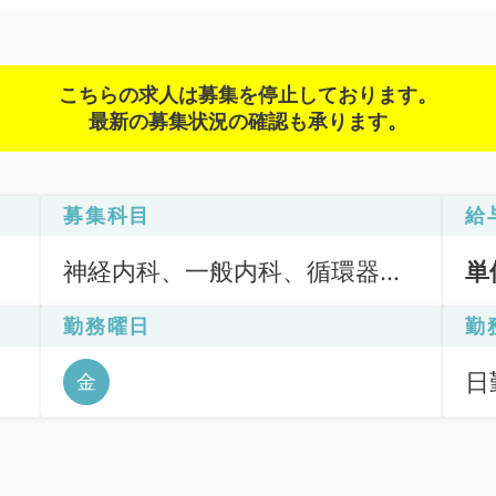
こちらの求人は募集を停止しております。
最新の募集状況の確認も承ります。
募集科目
給
神経内科、一般内科、循環器内
単
科、呼吸器内科、消化器内科、
勤務曜日
勤
内分泌・代謝内科、腎臓内科、
老年内科、血液内科、膠原病科
日勤
金