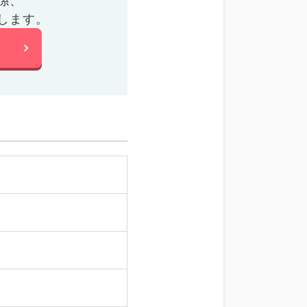
係、
します。