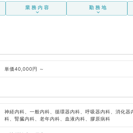
器内
業務内容
勤務地
、腎
液内
外
外
皮膚
、救
、基
スポ
肛門
、科
単価40,000円 ～
神経内科、一般内科、循環器内科、呼吸器内科、消化器
科、腎臓内科、老年内科、血液内科、膠原病科