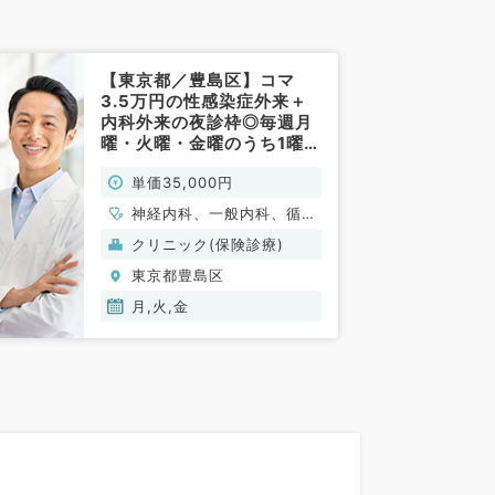
【東京都／豊島区】コマ
3.5万円の性感染症外来＋
内科外来の夜診枠◎毎週月
曜・火曜・金曜のうち1曜日
より勤務可（内科系／非常
単価35,000円
勤）
神経内科、一般内科、循環
器内科、呼吸器内科、消化
クリニック(保険診療)
器内科、内分泌・代謝内
東京都豊島区
科、腎臓内科、老年内科、
血液内科
月,火,金