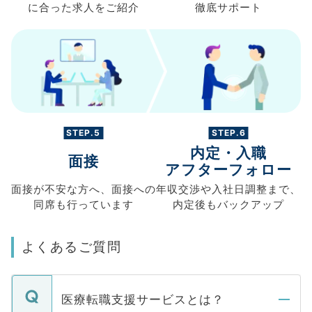
に合った求人を
ご紹介
徹底サポート
STEP.5
STEP.6
内定・入職
面接
アフターフォロー
面接が不安な方へ、
面接への
年収交渉や
入社日調整まで、
同席も
行っています
内定後もバックアップ
よくあるご質問
医療転職支援サービスとは？