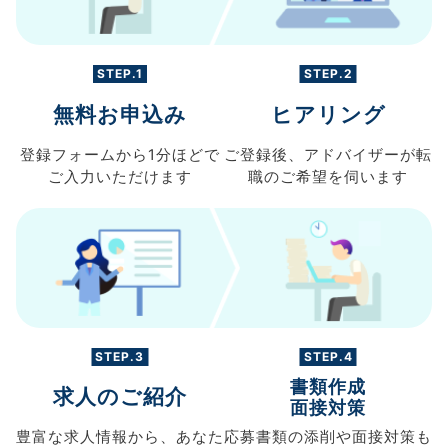
STEP.1
STEP.2
無料お申込み
ヒアリング
登録フォームから
1分ほどで
ご登録後、
アドバイザーが転
ご入力
いただけます
職の
ご希望を伺います
STEP.3
STEP.4
書類作成
求人のご紹介
面接対策
豊富な求人情報から、
あなた
応募書類の
添削や面接対策も