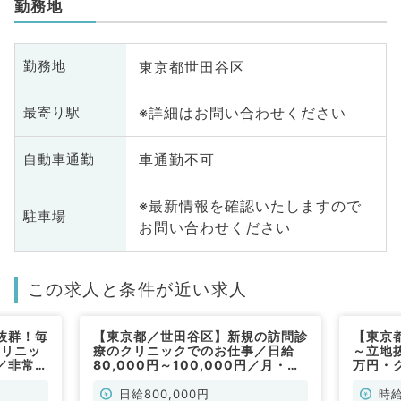
勤務地
東京都世田谷区
勤務地
※詳細はお問い合わせください
最寄り駅
車通勤不可
自動車通勤
※最新情報を確認いたしますので
駐車場
お問い合わせください
この求人と条件が近い求人
抜群！毎
【東京都／世田谷区】新規の訪問診
【東京都
クリニッ
療のクリニックでのお仕事／日給
～立地
／非常
80,000円～100,000円／月・
万円・
火・水・金曜日のうち週１日～勤務
神科／
可能／9：00～18：00／時短勤務
日給800,000円
時給