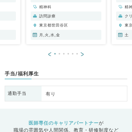
等もご相談ください（精神科・非常
勤）
精神科
精
訪問診療
ク
東京都世田谷区
東
月,火,水,金
土
<
>
手当/福利厚生
有り
通勤手当
医師専任のキャリアパートナー
が
職場の雰囲気や人間関係、
教育・研修制度など