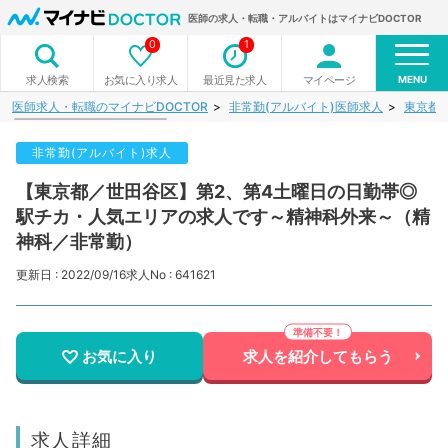
医師の求人・転職・アルバイトはマイナビDOCTOR
0
1
MENU
お気に入り求人
最近見た求人
マイページ
求人検索
医師求人・転職のマイナビDOCTOR
非常勤(アルバイト)医師求人
東京都
非常勤(アルバイト)求人
【東京都／世田谷区】第2、第4土曜日の日勤帯◎
駅チカ・人気エリアの求人です～精神科外来～（精
神科／非常勤）
更新日 : 2022/09/16
求人No : 641621
お気に入り
求人を紹介してもらう
求人詳細