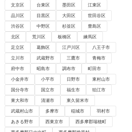
文京区
台東区
墨田区
江東区
品川区
目黒区
大田区
世田谷区
渋谷区
中野区
杉並区
豊島区
北区
荒川区
板橋区
練馬区
足立区
葛飾区
江戸川区
八王子市
立川市
武蔵野市
三鷹市
青梅市
府中市
昭島市
調布市
町田市
小金井市
小平市
日野市
東村山市
国分寺市
国立市
福生市
狛江市
東大和市
清瀬市
東久留米市
武蔵村山市
多摩市
稲城市
羽村市
あきる野市
西東京市
西多摩郡瑞穂町