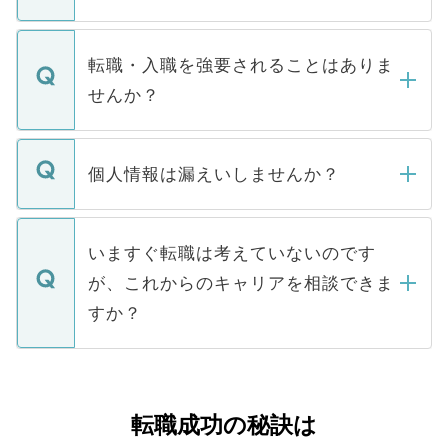
お電話にて次のステップのご案内をいたし
ます。通常、5営業日以内にはご連絡をせて
マイナビDOCTORで取り扱っている求人の
いただきますので、しばらくお待ちくださ
うち約3割は、Webサイトからご覧いただ
転職・入職を強要されることはありま
い。
けない「非公開求人」です。非公開求人は
せんか？
下記の理由によって、一般には公開してい
ません。
転職・入職を強要することは一切ありませ
ん。また、仮に応募先から内定をいただい
個人情報は漏えいしませんか？
■応募殺到を避けるため 人気のある医療機
たとしても、ご本人が納得しない限り、内
関を公にしてしまうと、応募が殺到する場
定を承諾する必要はありません。内定先へ
個人情報が漏えいすることはありませんの
合があります。 選考を効率よく行うため
の辞退の連絡はキャリアパートナーが行い
で、ご安心ください。当サイトからの登録
いますぐ転職は考えていないのです
に、医療機関が求める条件に合った人材の
ますので、ご安心ください。
などで収集したご登録者様の個人情報は、
が、これからのキャリアを相談できま
みを人材紹介会社に依頼するケースが増え
ご本人のキャリアアップおよび転職活動の
ています。
すか？
支援を目的に使用いたします。お預かりし
ているすべての個人データはご本人の許可
お気軽にご相談ください。先生専任のキャ
なく、医療機関側に開示したり、第三者に
リアパートナーが将来のご希望などをおう
提供することは一切ありません。また弊社
かがいして、現在の医療機関の状況や紹介
転職成功の秘訣は
は、個人情報の取り扱いについての厳密な
経験をまじえながら、適切なアドバイスを
管理基準を満たした事業者のみに付与され