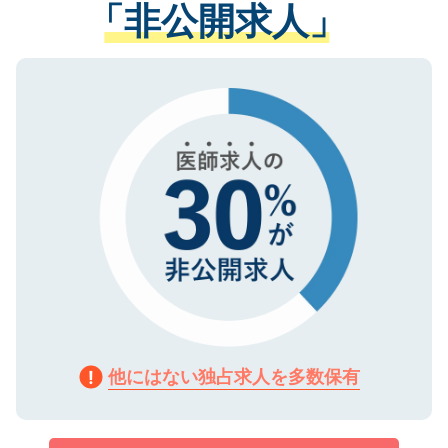
「非公開求人」
させていただきます。すぐにご転職をされ
る、プライバシーマークを取得済みです。
ない方には、長期的なサポートが可能です
ご登録いただいた個人情報は、SSL（デー
ので、まずはご登録ください。
タ暗号化）によって保護されていますの
で、機密保持に関してもご安心ください。
他にはない独占求人を多数保有