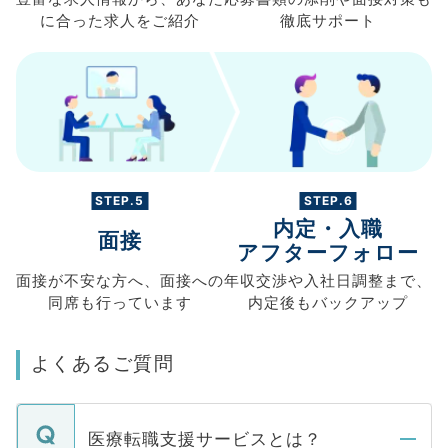
に合った求人を
ご紹介
徹底サポート
STEP.5
STEP.6
内定・入職
面接
アフターフォロー
面接が不安な方へ、
面接への
年収交渉や
入社日調整まで、
同席も
行っています
内定後もバックアップ
よくあるご質問
医療転職支援サービスとは？