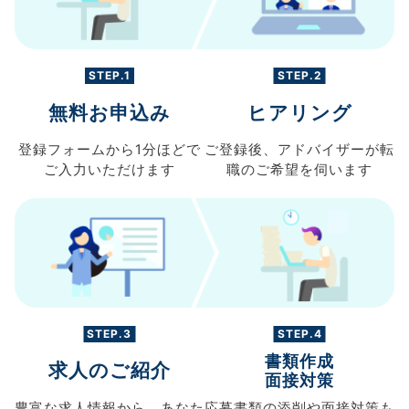
STEP.1
STEP.2
無料お申込み
ヒアリング
登録フォームから
1分ほどで
ご登録後、
アドバイザーが転
ご入力
いただけます
職の
ご希望を伺います
STEP.3
STEP.4
書類作成
求人のご紹介
面接対策
豊富な求人情報から、
あなた
応募書類の
添削や面接対策も