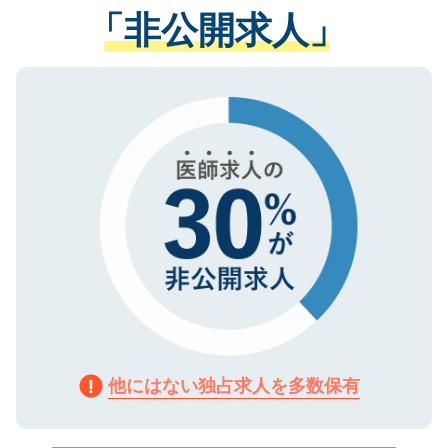
管理基準を満たした事業者のみに付与され
「非公開求人」
させていただきます。すぐにご転職をされ
る、プライバシーマークを取得済みです。
ない方には、長期的なサポートが可能です
ご登録いただいた個人情報は、SSL（デー
ので、まずはご登録ください。
タ暗号化）によって保護されていますの
で、機密保持に関してもご安心ください。
他にはない独占求人を多数保有