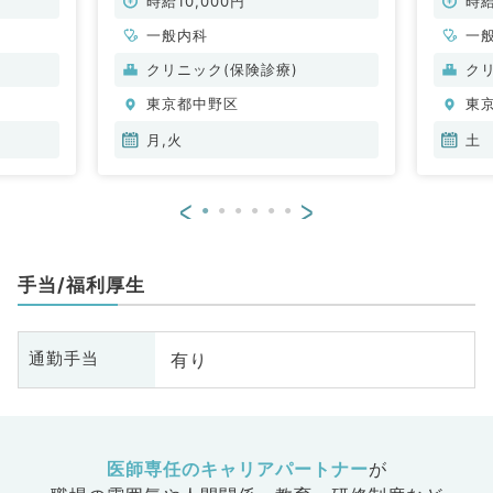
科／非常勤）
勤）
時給10,000円
時給
一般内科
一
クリニック(保険診療)
ク
東京都中野区
東
月,火
土
<
>
手当/福利厚生
有り
通勤手当
医師専任のキャリアパートナー
が