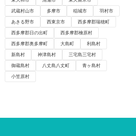
東大和市
清瀬市
東久留米市
武蔵村山市
多摩市
稲城市
羽村市
あきる野市
西東京市
西多摩郡瑞穂町
西多摩郡日の出町
西多摩郡檜原村
西多摩郡奥多摩町
大島町
利島村
新島村
神津島村
三宅島三宅村
御蔵島村
八丈島八丈町
青ヶ島村
小笠原村