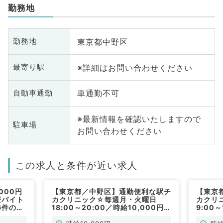
勤務地
東京都中野区
勤務地
※詳細はお問い合わせください
最寄り駅
車通勤不可
自動車通勤
※最新情報を確認いたしますので
駐車場
お問い合わせください
この求人と条件が近い求人
000円
【東京都／中野区】通勤便利な駅チ
【東京
療バイト
カクリニック☆毎週月・火曜日
カクリ
6件の対
18:00～20:00／時給10,000円
9:00
勤）
◆外来診療のお仕事です（一般内
療のお