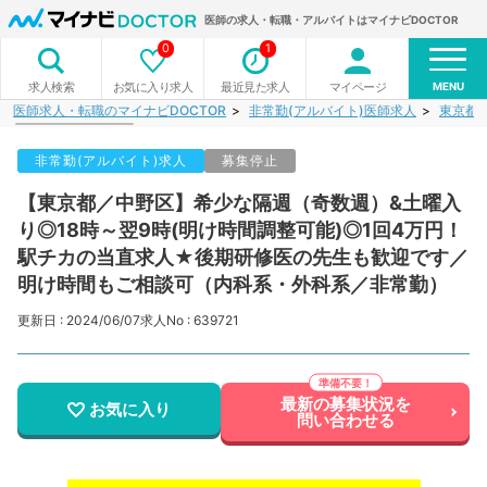
医師の求人・転職・アルバイトはマイナビDOCTOR
0
1
MENU
お気に入り求人
最近見た求人
マイページ
求人検索
医師求人・転職のマイナビDOCTOR
非常勤(アルバイト)医師求人
東京都
非常勤(アルバイト)求人
募集停止
【東京都／中野区】希少な隔週（奇数週）&土曜入
り◎18時～翌9時(明け時間調整可能)◎1回4万円！
駅チカの当直求人★後期研修医の先生も歓迎です／
明け時間もご相談可（内科系・外科系／非常勤）
更新日 : 2024/06/07
求人No : 639721
最新の募集状況を
お気に入り
問い合わせる