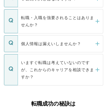
お電話にて次のステップのご案内をいたし
ます。通常、5営業日以内にはご連絡をせて
マイナビDOCTORで取り扱っている求人の
いただきますので、しばらくお待ちくださ
うち約3割は、Webサイトからご覧いただ
転職・入職を強要されることはありま
い。
けない「非公開求人」です。非公開求人は
せんか？
下記の理由によって、一般には公開してい
ません。
転職・入職を強要することは一切ありませ
ん。また、仮に応募先から内定をいただい
個人情報は漏えいしませんか？
■応募殺到を避けるため 人気のある医療機
たとしても、ご本人が納得しない限り、内
関を公にしてしまうと、応募が殺到する場
定を承諾する必要はありません。内定先へ
個人情報が漏えいすることはありませんの
合があります。 選考を効率よく行うため
の辞退の連絡はキャリアパートナーが行い
で、ご安心ください。当サイトからの登録
いますぐ転職は考えていないのです
に、医療機関が求める条件に合った人材の
ますので、ご安心ください。
などで収集したご登録者様の個人情報は、
が、これからのキャリアを相談できま
みを人材紹介会社に依頼するケースが増え
ご本人のキャリアアップおよび転職活動の
ています。
すか？
支援を目的に使用いたします。お預かりし
ているすべての個人データはご本人の許可
お気軽にご相談ください。先生専任のキャ
なく、医療機関側に開示したり、第三者に
リアパートナーが将来のご希望などをおう
提供することは一切ありません。また弊社
かがいして、現在の医療機関の状況や紹介
転職成功の秘訣は
は、個人情報の取り扱いについての厳密な
経験をまじえながら、適切なアドバイスを