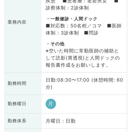
疾患 ■患者層：老若男女 ■
診察体制：2診体制
一般健診・人間ドック
業務内容
■対応数：50名程／コマ ■医師
体制：3診体制 ■問診
その他
※空いた時間に常勤医師の補助と
して読影(胃透視)と人間ドックの
報告書作成をお願いします。
日勤:08:30〜17:00 (休憩時間: 60
勤務時間
分)
月
勤務曜日
月曜日 : 日勤
勤務体系