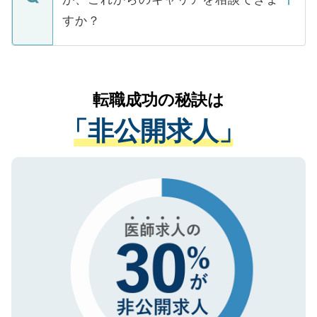
みを人材紹介会社に依頼するケースが増え
ご本人のキャリアアップおよび転職活動の
ています。
すか？
支援を目的に使用いたします。お預かりし
ているすべての個人データはご本人の許可
お気軽にご相談ください。先生専任のキャ
なく、医療機関側に開示したり、第三者に
リアパートナーが将来のご希望などをおう
提供することは一切ありません。また弊社
かがいして、現在の医療機関の状況や紹介
転職成功の秘訣は
は、個人情報の取り扱いについての厳密な
経験をまじえながら、適切なアドバイスを
管理基準を満たした事業者のみに付与され
「非公開求人」
させていただきます。すぐにご転職をされ
る、プライバシーマークを取得済みです。
ない方には、長期的なサポートが可能です
ご登録いただいた個人情報は、SSL（デー
ので、まずはご登録ください。
タ暗号化）によって保護されていますの
で、機密保持に関してもご安心ください。