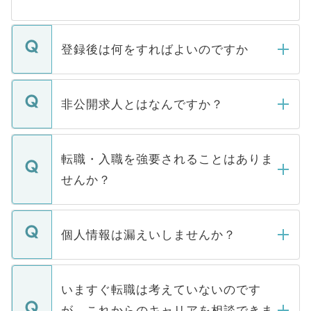
登録後は何をすればよいのですか
ご登録いただきましたら、弊社担当者がご
登録内容を確認し、その後メールもしくは
非公開求人とはなんですか？
お電話にて次のステップのご案内をいたし
ます。通常、5営業日以内にはご連絡をせて
マイナビDOCTORで取り扱っている求人の
いただきますので、しばらくお待ちくださ
うち約3割は、Webサイトからご覧いただ
転職・入職を強要されることはありま
い。
けない「非公開求人」です。非公開求人は
せんか？
下記の理由によって、一般には公開してい
ません。
転職・入職を強要することは一切ありませ
ん。また、仮に応募先から内定をいただい
個人情報は漏えいしませんか？
■応募殺到を避けるため 人気のある医療機
たとしても、ご本人が納得しない限り、内
関を公にしてしまうと、応募が殺到する場
定を承諾する必要はありません。内定先へ
個人情報が漏えいすることはありませんの
合があります。 選考を効率よく行うため
の辞退の連絡はキャリアパートナーが行い
で、ご安心ください。当サイトからの登録
いますぐ転職は考えていないのです
に、医療機関が求める条件に合った人材の
ますので、ご安心ください。
などで収集したご登録者様の個人情報は、
が、これからのキャリアを相談できま