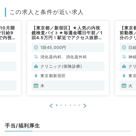
この求人と条件が近い求人
10月開
【東京都／新宿区】★人気の内視
【東京
で日給9
鏡検査バイト★毎週金曜日午前／1
前勤務／
で内視鏡
回4.5万円！駅近でアクセス抜群で
分のク
の募集
す（消化器内科／非常勤）
す（内
1回45,000円
日給
消化器内科、消化器外科
神
科
クリニック(保険診療)
ク
分
東京都新宿区
東
内
木
火
<
>
手当/福利厚生