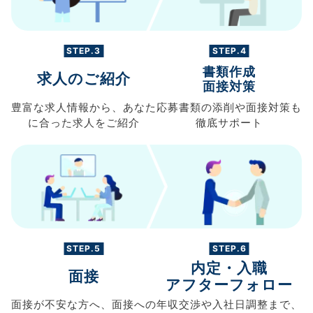
STEP.3
STEP.4
書類作成
求人のご紹介
面接対策
豊富な求人情報から、
あなた
応募書類の
添削や面接対策も
に合った求人を
ご紹介
徹底サポート
STEP.5
STEP.6
内定・入職
面接
アフターフォロー
面接が不安な方へ、
面接への
年収交渉や
入社日調整まで、