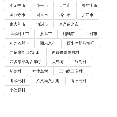
小金井市
小平市
日野市
東村山市
国分寺市
国立市
福生市
狛江市
東大和市
清瀬市
東久留米市
武蔵村山市
多摩市
稲城市
羽村市
あきる野市
西東京市
西多摩郡瑞穂町
西多摩郡日の出町
西多摩郡檜原村
西多摩郡奥多摩町
大島町
利島村
新島村
神津島村
三宅島三宅村
御蔵島村
八丈島八丈町
青ヶ島村
小笠原村