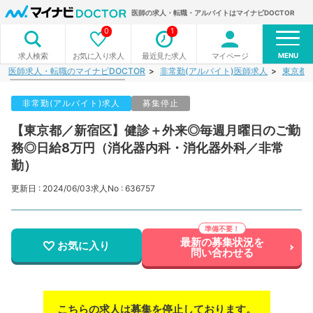
医師の求人・転職・アルバイトはマイナビDOCTOR
0
1
MENU
お気に入り求人
最近見た求人
マイページ
求人検索
医師求人・転職のマイナビDOCTOR
非常勤(アルバイト)医師求人
東京都
非常勤(アルバイト)求人
募集停止
【東京都／新宿区】健診＋外来◎毎週月曜日のご勤
務◎日給8万円（消化器内科・消化器外科／非常
勤）
更新日 : 2024/06/03
求人No : 636757
最新の募集状況を
お気に入り
問い合わせる
こちらの求人は募集を停止しております。