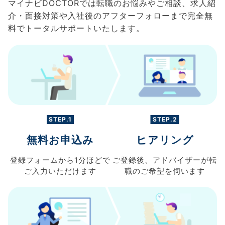
マイナビDOCTORでは転職のお悩みやご相談、求人紹
介・面接対策や入社後のアフターフォローまで完全無
料でトータルサポートいたします。
STEP.1
STEP.2
無料お申込み
ヒアリング
登録フォームから
1分ほどで
ご登録後、
アドバイザーが転
ご入力
いただけます
職の
ご希望を伺います