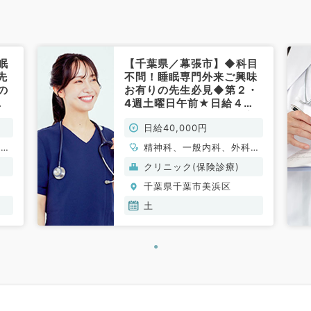
眠
【千葉県／幕張市】◆科目
先
不問！睡眠専門外来ご興味
の
お有りの先生必見◆第２・
4週土曜日午前★日給４万
歓
円◎CPAPのご経験ある方
日給40,000円
歓迎です！（科目不問／非
常勤）
科系
精神科、一般内科、外科系
全般、一般外科
クリニック(保険診療)
千葉県千葉市美浜区
土