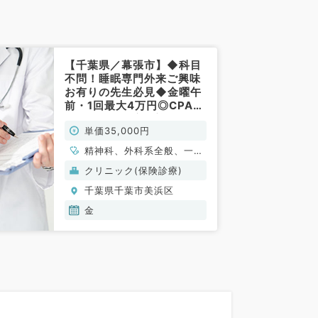
【千葉県／幕張市】◆科目
不問！睡眠専門外来ご興味
お有りの先生必見◆金曜午
前・1回最大4万円◎CPAP
のご経験ある方歓迎です！
単価35,000円
（科目不問・精神科／非常
勤）
精神科、外科系全般、一般
外科
クリニック(保険診療)
千葉県千葉市美浜区
金