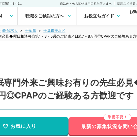
【千葉県／幕張市】◆睡眠専門外来ご興味お有りの先生必見◆曜日相談可◎第1・3・5週のご勤務／日給7～8万円◎CPAPのご経験ある方歓迎です！（科目不問／非常勤）非常勤(アルバイト)の求人｜医師の求人・転職・アルバイトは【マイナビDOCTOR】
自治体・公共団体採用ご担当者さまへ
採用ご担当者
お気
す
転職をご検討の方へ
お役立ちガイド
ト)医師求人
千葉県
千葉市美浜区
必見◆曜日相談可◎第1・3・5週のご勤務／日給7～8万円◎CPAPのご経験ある
眠専門外来ご興味お有りの先生必見◆
円◎CPAPのご経験ある方歓迎で
お気に入り
最新の募集状況を問い