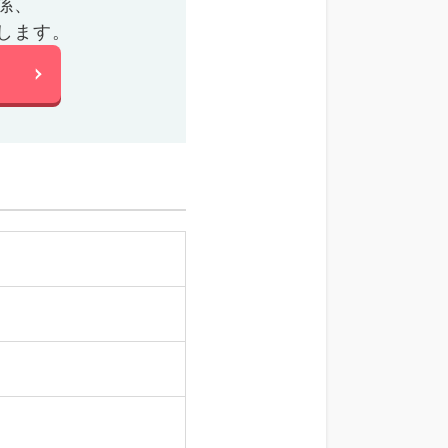
係、
します。