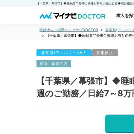
求人を探
医師求人・転職のマイナビDOCTOR
非常勤(アルバイ
【千葉県／幕張市】◆睡眠専門外来ご興味お有りの先生
非常勤(アルバイト)求人
募集停止
駅近・徒歩圏内
【千葉県／幕張市】◆睡
週のご勤務／日給7～8万