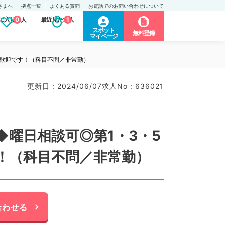
さまへ
拠点一覧
よくある質問
お電話でのお問い合わせについて
に入り求人
0
最近見た求人
1
スポット
無料登録
マイページ
方歓迎です！（科目不問／非常勤）
更新日 : 2024/06/07
求人No : 636021
曜日相談可◎第1・3・5
す！（科目不問／非常勤）
合わせる