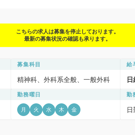
こちらの求人は募集を停止しております。
最新の募集状況の確認も承ります。
募集科目
給
精神科、外科系全般、一般外科
日
勤務曜日
勤
日
月
火
水
木
金
6