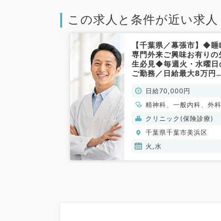
この求人と条件が近い求人
【千葉県／幕張市】◆睡
専門外来ご興味お有りの
生必見◆毎週火・水曜日
ご勤務／日給最大8万円
◎CPAPのご経験ある方
日給70,000円
迎です！（精神科／非常
勤）
精神科、一般内科、外
全般、一般外科
クリニック(保険診療)
千葉県千葉市美浜区
火,水