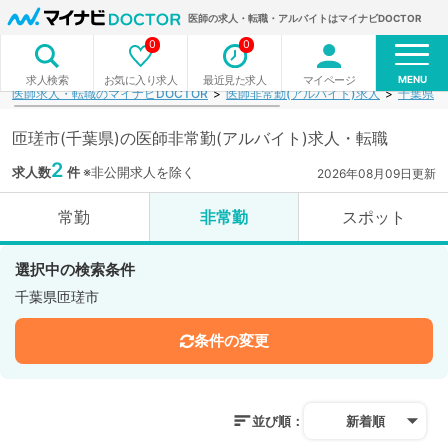
医師の求人・転職・アルバイトはマイナビDOCTOR
0
0
MENU
お気に入り求人
最近見た求人
マイページ
求人検索
医師求人・転職のマイナビDOCTOR
医師非常勤(アルバイト)求人
千葉県
匝瑳市(千葉県)の医師非常勤(アルバイト)求人・転職
2
求人数
件
※非公開求人を除く
2026年08月09日更新
常勤
非常勤
スポット
選択中の検索条件
千葉県匝瑳市
条件の変更
並び順：
新着順