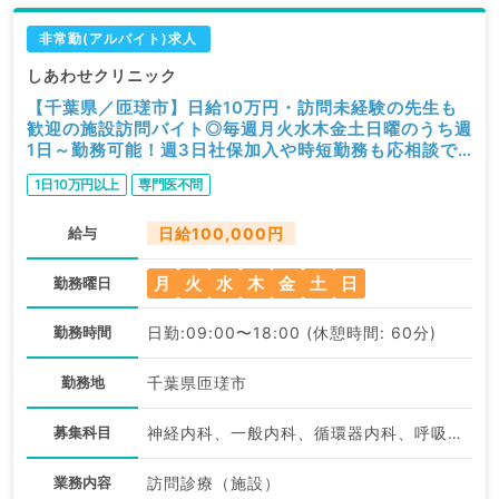
非常勤(アルバイト)求人
しあわせクリニック
【千葉県／匝瑳市】日給10万円・訪問未経験の先生も
歓迎の施設訪問バイト◎毎週月火水木金土日曜のうち週
1日～勤務可能！週3日社保加入や時短勤務も応相談で
す（内科系／非常勤）
1日10万円以上
専門医不問
給与
日給100,000円
月
火
水
木
金
土
日
勤務曜日
勤務時間
日勤:09:00〜18:00 (休憩時間: 60分)
勤務地
千葉県匝瑳市
募集科目
神経内科、一般内科、循環器内科、呼吸器内科、消化器内科、内分泌・代謝内科、腎臓内科、老年内科、血液内科、膠原病科
業務内容
訪問診療（施設）