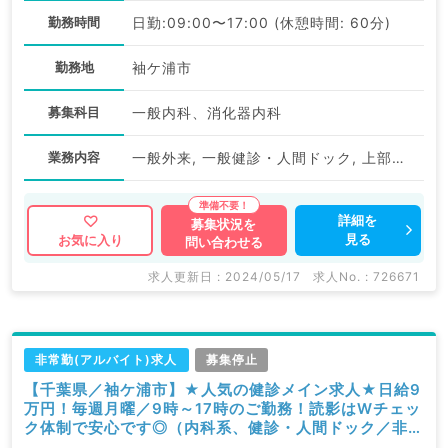
勤務時間
日勤:09:00〜17:00 (休憩時間: 60分)
勤務地
袖ケ浦市
募集科目
一般内科、消化器内科
業務内容
一般外来, 一般健診・人間ドック, 上部内視鏡検査（ＧＦ）
詳細を
募集状況を
見る
お気に入り
問い合わせる
求人更新日 : 2024/05/17
求人No. : 726671
非常勤(アルバイト)求人
募集停止
【千葉県／袖ケ浦市】★人気の健診メイン求人★日給9
万円！毎週月曜／9時～17時のご勤務！読影はWチェッ
ク体制で安心です◎（内科系、健診・人間ドック／非常
勤）／