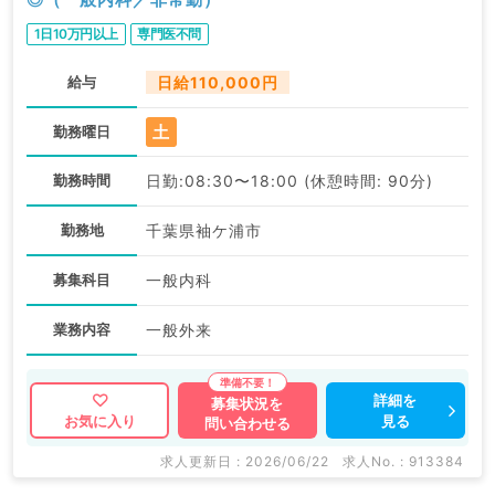
1日10万円以上
専門医不問
給与
日給110,000円
土
勤務曜日
勤務時間
日勤:08:30〜18:00 (休憩時間: 90分)
勤務地
千葉県袖ケ浦市
募集科目
一般内科
業務内容
一般外来
詳細を
募集状況を
見る
お気に入り
問い合わせる
求人更新日 : 2026/06/22
求人No. : 913384