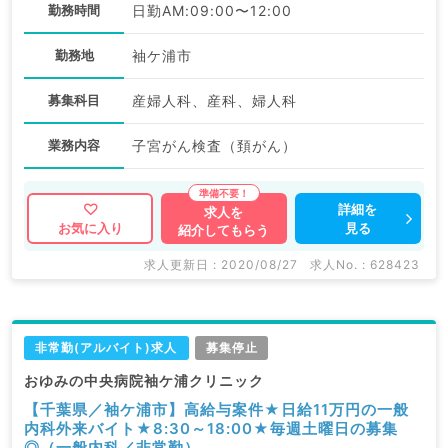
勤務時間
日勤AM:09:00〜12:00
勤務地
袖ケ浦市
募集科目
産婦人科、産科、婦人科
業務内容
子宮がん検査（頚がん）
詳細を
求人を
見る
お気に入り
紹介してもらう
求人更新日 : 2020/08/27
求人No. : 628423
非常勤(アルバイト)求人
募集停止
おゆみの中央病院袖ケ浦クリニック
【千葉県／袖ケ浦市】高給与案件★日給11万円の一般
内科外来バイト★8:30～18:00★毎週土曜日の募集
◎（一般内科／非常勤）