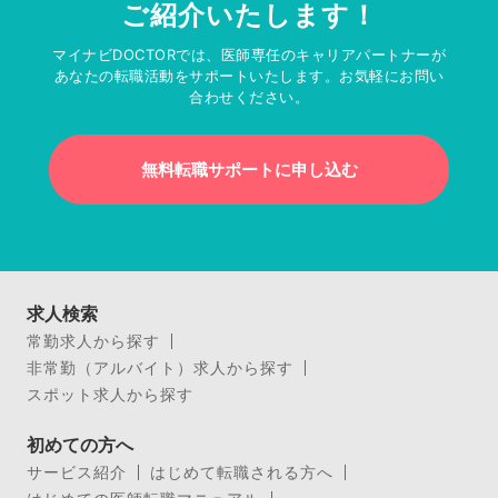
ご紹介いたします！
マイナビDOCTORでは、医師専任のキャリアパートナーが
あなたの転職活動をサポートいたします。お気軽にお問い
合わせください。
無料転職サポートに申し込む
求人検索
常勤求人から探す
非常勤（アルバイト）求人から探す
スポット求人から探す
初めての方へ
サービス紹介
はじめて転職される方へ