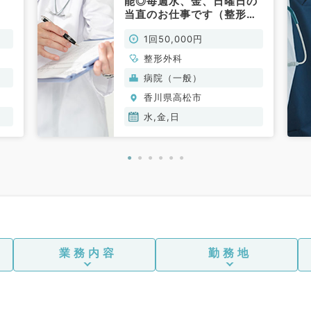
能◎毎週水、金、日曜日の
当直のお仕事です（整形外
科／非常勤）
1回50,000円
整形外科
病院（一般）
香川県高松市
水,金,日
業務内容
勤務地