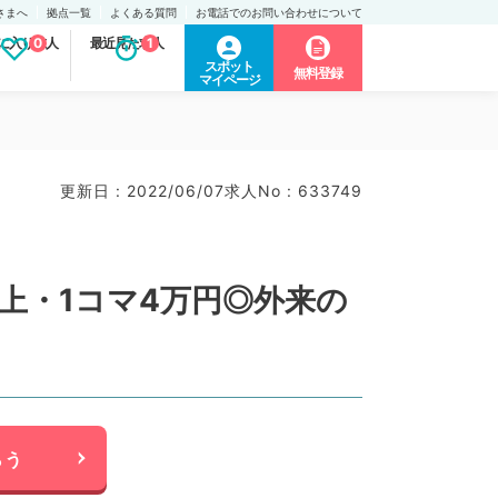
さまへ
拠点一覧
よくある質問
お電話でのお問い合わせについて
に入り求人
0
最近見た求人
1
スポット
無料登録
マイページ
更新日 : 2022/06/07
求人No : 633749
上・1コマ4万円◎外来の
らう