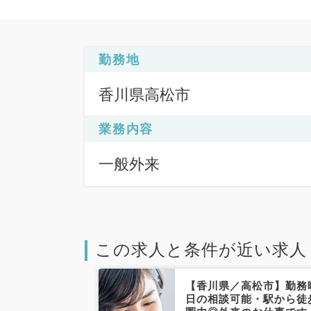
勤務地
香川県高松市
業務内容
一般外来
この求人と条件が近い求人
松市】週1日午
【香川県／高松市】勤務
0,000円◎
日の相談可能・駅から徒