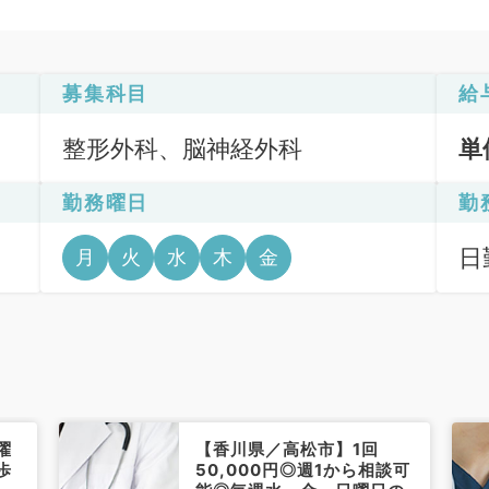
募集科目
給
整形外科、脳神経外科
単
勤務曜日
勤
日勤
月
火
水
木
金
午後
曜
【香川県／高松市】1回
歩
50,000円◎週1から相談可