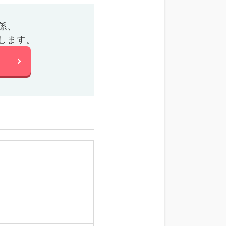
係、
します。