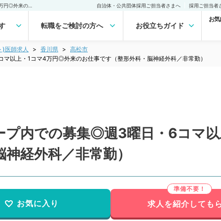
【香川県／高松市】グループ内での募集◎週3曜日・6コマ以上・1コマ4万円◎外来のお仕事です（整形外科・脳神経外科／非常勤）非常勤(アルバイト)の求人｜医師の求人・転職・アルバイトは【マイナビDOCTOR】
自治体・公共団体採用ご担当者さまへ
採用ご担当者
お気
す
転職をご検討の方へ
お役立ちガイド
ト)医師求人
香川県
高松市
コマ以上・1コマ4万円◎外来のお仕事です（整形外科・脳神経外科／非常勤）
ープ内での募集◎週3曜日・6コマ以
脳神経外科／非常勤）
お気に入り
求人を紹介しても