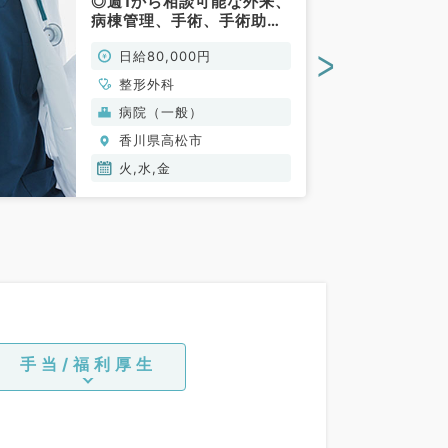
◎週1から相談可能な外来、
病棟管理、手術、手術助手
のお仕事です（整形外科／
>
日給80,000円
非常勤）
整形外科
病院（一般）
香川県高松市
火,水,金
手当/福利厚生