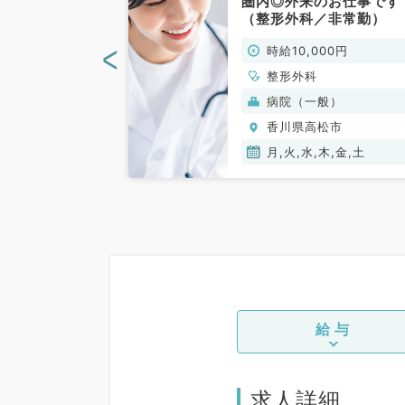
6分のクリニッ
圏内◎外来のお仕事です
のお仕事です
（整形外科／非常勤）
／非常勤）
<
00円
時給10,000円
整形外科
(保険診療)
病院（一般）
松市
香川県高松市
金,土
月,火,水,木,金,土
給与
求人詳細