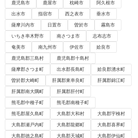
鹿児島市
鹿屋市
枕崎市
阿久根市
出水市
指宿市
西之表市
垂水市
薩摩川内市
日置市
曽於市
霧島市
いちき串木野市
南さつま市
志布志市
奄美市
南九州市
伊佐市
姶良市
鹿児島郡三島村
鹿児島郡十島村
薩摩郡さつま町
出水郡長島町
姶良郡湧水町
曽於郡大崎町
肝属郡東串良町
肝属郡錦江町
肝属郡南大隅町
肝属郡肝付町
熊毛郡中種子町
熊毛郡南種子町
熊毛郡屋久島町
大島郡大和村
大島郡宇検村
大島郡瀬戸内町
大島郡龍郷町
大島郡喜界町
大島郡徳之島町
大島郡天城町
大島郡伊仙町