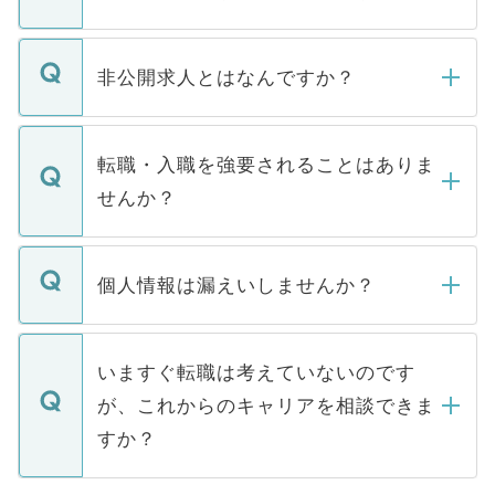
ご登録いただきましたら、弊社担当者がご
登録内容を確認し、その後メールもしくは
非公開求人とはなんですか？
お電話にて次のステップのご案内をいたし
ます。通常、5営業日以内にはご連絡をせて
マイナビDOCTORで取り扱っている求人の
いただきますので、しばらくお待ちくださ
うち約3割は、Webサイトからご覧いただ
転職・入職を強要されることはありま
い。
けない「非公開求人」です。非公開求人は
せんか？
下記の理由によって、一般には公開してい
ません。
転職・入職を強要することは一切ありませ
ん。また、仮に応募先から内定をいただい
個人情報は漏えいしませんか？
■応募殺到を避けるため 人気のある医療機
たとしても、ご本人が納得しない限り、内
関を公にしてしまうと、応募が殺到する場
定を承諾する必要はありません。内定先へ
個人情報が漏えいすることはありませんの
合があります。 選考を効率よく行うため
の辞退の連絡はキャリアパートナーが行い
で、ご安心ください。当サイトからの登録
いますぐ転職は考えていないのです
に、医療機関が求める条件に合った人材の
ますので、ご安心ください。
などで収集したご登録者様の個人情報は、
が、これからのキャリアを相談できま
みを人材紹介会社に依頼するケースが増え
ご本人のキャリアアップおよび転職活動の
ています。
すか？
支援を目的に使用いたします。お預かりし
ているすべての個人データはご本人の許可
お気軽にご相談ください。先生専任のキャ