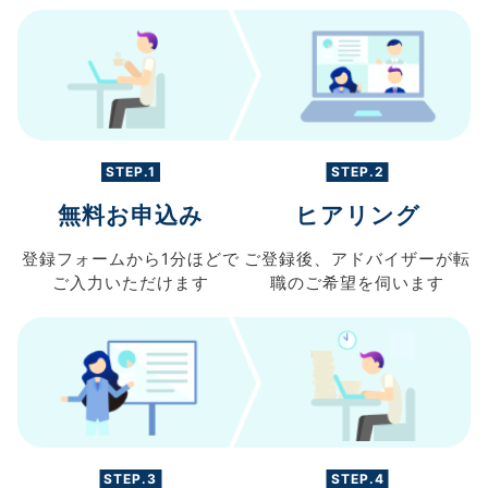
STEP.1
STEP.2
無料お申込み
ヒアリング
登録フォームから
1分ほどで
ご登録後、
アドバイザーが転
ご入力
いただけます
職の
ご希望を伺います
STEP.3
STEP.4