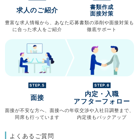
書類作成
求人のご紹介
面接対策
豊富な求人情報から、
あなた
応募書類の
添削や面接対策も
に合った求人を
ご紹介
徹底サポート
STEP.5
STEP.6
内定・入職
面接
アフターフォロー
面接が不安な方へ、
面接への
年収交渉や
入社日調整まで、
同席も
行っています
内定後もバックアップ
よくあるご質問