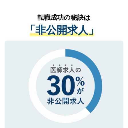
なく、医療機関側に開示したり、第三者に
リアパートナーが将来のご希望などをおう
提供することは一切ありません。また弊社
かがいして、現在の医療機関の状況や紹介
転職成功の秘訣は
は、個人情報の取り扱いについての厳密な
経験をまじえながら、適切なアドバイスを
管理基準を満たした事業者のみに付与され
「非公開求人」
させていただきます。すぐにご転職をされ
る、プライバシーマークを取得済みです。
ない方には、長期的なサポートが可能です
ご登録いただいた個人情報は、SSL（デー
ので、まずはご登録ください。
タ暗号化）によって保護されていますの
で、機密保持に関してもご安心ください。