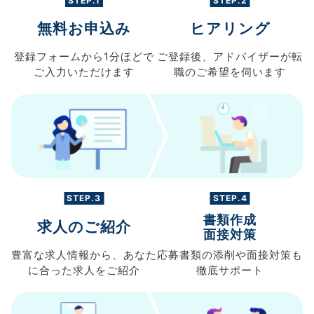
STEP.1
STEP.2
無料お申込み
ヒアリング
登録フォームから
1分ほどで
ご登録後、
アドバイザーが転
ご入力
いただけます
職の
ご希望を伺います
STEP.3
STEP.4
書類作成
求人のご紹介
面接対策
豊富な求人情報から、
あなた
応募書類の
添削や面接対策も
に合った求人を
ご紹介
徹底サポート