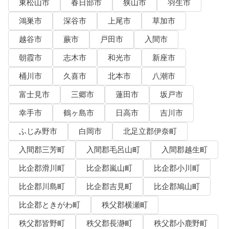
東松山市
春日部市
狭山市
羽生市
鴻巣市
深谷市
上尾市
草加市
越谷市
蕨市
戸田市
入間市
朝霞市
志木市
和光市
新座市
桶川市
久喜市
北本市
八潮市
富士見市
三郷市
蓮田市
坂戸市
幸手市
鶴ヶ島市
日高市
吉川市
ふじみ野市
白岡市
北足立郡伊奈町
入間郡三芳町
入間郡毛呂山町
入間郡越生町
比企郡滑川町
比企郡嵐山町
比企郡小川町
比企郡川島町
比企郡吉見町
比企郡鳩山町
比企郡ときがわ町
秩父郡横瀬町
秩父郡皆野町
秩父郡長瀞町
秩父郡小鹿野町