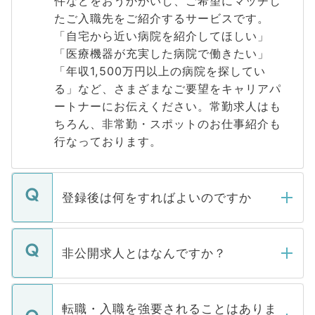
件などをおうかがいし、ご希望にマッチし
たご入職先をご紹介するサービスです。
「自宅から近い病院を紹介してほしい」
「医療機器が充実した病院で働きたい」
「年収1,500万円以上の病院を探してい
る」など、さまざまなご要望をキャリアパ
ートナーにお伝えください。常勤求人はも
ちろん、非常勤・スポットのお仕事紹介も
行なっております。
登録後は何をすればよいのですか
ご登録いただきましたら、弊社担当者がご
登録内容を確認し、その後メールもしくは
非公開求人とはなんですか？
お電話にて次のステップのご案内をいたし
ます。通常、5営業日以内にはご連絡をせて
マイナビDOCTORで取り扱っている求人の
いただきますので、しばらくお待ちくださ
うち約3割は、Webサイトからご覧いただ
転職・入職を強要されることはありま