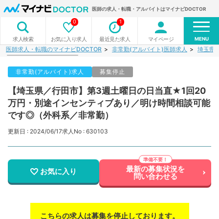
医師の求人・転職・アルバイトはマイナビDOCTOR
0
1
MENU
お気に入り求人
最近見た求人
マイページ
求人検索
医師求人・転職のマイナビDOCTOR
非常勤(アルバイト)医師求人
埼玉県
非常勤(アルバイト)求人
募集停止
【埼玉県／行田市】第3週土曜日の日当直★1回20
万円・別途インセンティブあり／明け時間相談可能
です◎（外科系／非常勤）
更新日 : 2024/06/17
求人No : 630103
最新の募集状況を
お気に入り
問い合わせる
こちらの求人は募集を停止しております。