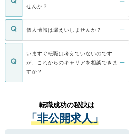
い。
けない「非公開求人」です。非公開求人は
せんか？
下記の理由によって、一般には公開してい
ません。
転職・入職を強要することは一切ありませ
ん。また、仮に応募先から内定をいただい
個人情報は漏えいしませんか？
■応募殺到を避けるため 人気のある医療機
たとしても、ご本人が納得しない限り、内
関を公にしてしまうと、応募が殺到する場
定を承諾する必要はありません。内定先へ
個人情報が漏えいすることはありませんの
合があります。 選考を効率よく行うため
の辞退の連絡はキャリアパートナーが行い
で、ご安心ください。当サイトからの登録
いますぐ転職は考えていないのです
に、医療機関が求める条件に合った人材の
ますので、ご安心ください。
などで収集したご登録者様の個人情報は、
が、これからのキャリアを相談できま
みを人材紹介会社に依頼するケースが増え
ご本人のキャリアアップおよび転職活動の
ています。
すか？
支援を目的に使用いたします。お預かりし
ているすべての個人データはご本人の許可
お気軽にご相談ください。先生専任のキャ
なく、医療機関側に開示したり、第三者に
リアパートナーが将来のご希望などをおう
提供することは一切ありません。また弊社
かがいして、現在の医療機関の状況や紹介
転職成功の秘訣は
は、個人情報の取り扱いについての厳密な
経験をまじえながら、適切なアドバイスを
管理基準を満たした事業者のみに付与され
「非公開求人」
させていただきます。すぐにご転職をされ
る、プライバシーマークを取得済みです。
ない方には、長期的なサポートが可能です
ご登録いただいた個人情報は、SSL（デー
ので、まずはご登録ください。