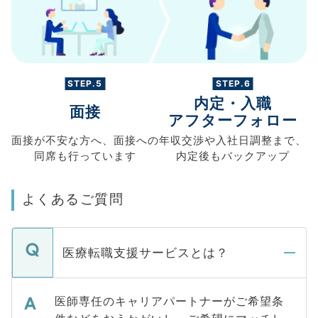
STEP.5
STEP.6
内定・入職
面接
アフターフォロー
面接が不安な方へ、
面接への
年収交渉や
入社日調整まで、
同席も
行っています
内定後もバックアップ
よくあるご質問
医療転職支援サービスとは？
医師専任のキャリアパートナーがご希望条