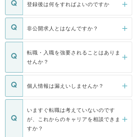
登録後は何をすればよいのですか
ご登録いただきましたら、弊社担当者がご
登録内容を確認し、その後メールもしくは
非公開求人とはなんですか？
お電話にて次のステップのご案内をいたし
ます。通常、5営業日以内にはご連絡をせて
マイナビDOCTORで取り扱っている求人の
いただきますので、しばらくお待ちくださ
うち約3割は、Webサイトからご覧いただ
転職・入職を強要されることはありま
い。
けない「非公開求人」です。非公開求人は
せんか？
下記の理由によって、一般には公開してい
ません。
転職・入職を強要することは一切ありませ
ん。また、仮に応募先から内定をいただい
個人情報は漏えいしませんか？
■応募殺到を避けるため 人気のある医療機
たとしても、ご本人が納得しない限り、内
関を公にしてしまうと、応募が殺到する場
定を承諾する必要はありません。内定先へ
個人情報が漏えいすることはありませんの
合があります。 選考を効率よく行うため
の辞退の連絡はキャリアパートナーが行い
で、ご安心ください。当サイトからの登録
いますぐ転職は考えていないのです
に、医療機関が求める条件に合った人材の
ますので、ご安心ください。
などで収集したご登録者様の個人情報は、
が、これからのキャリアを相談できま
みを人材紹介会社に依頼するケースが増え
ご本人のキャリアアップおよび転職活動の
ています。
すか？
支援を目的に使用いたします。お預かりし