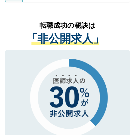
ているすべての個人データはご本人の許可
お気軽にご相談ください。先生専任のキャ
なく、医療機関側に開示したり、第三者に
リアパートナーが将来のご希望などをおう
提供することは一切ありません。また弊社
かがいして、現在の医療機関の状況や紹介
転職成功の秘訣は
は、個人情報の取り扱いについての厳密な
経験をまじえながら、適切なアドバイスを
管理基準を満たした事業者のみに付与され
「非公開求人」
させていただきます。すぐにご転職をされ
る、プライバシーマークを取得済みです。
ない方には、長期的なサポートが可能です
ご登録いただいた個人情報は、SSL（デー
ので、まずはご登録ください。
タ暗号化）によって保護されていますの
で、機密保持に関してもご安心ください。