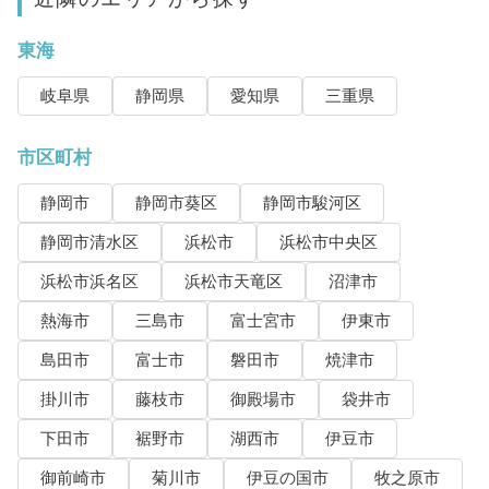
東海
岐阜県
静岡県
愛知県
三重県
市区町村
静岡市
静岡市葵区
静岡市駿河区
静岡市清水区
浜松市
浜松市中央区
浜松市浜名区
浜松市天竜区
沼津市
熱海市
三島市
富士宮市
伊東市
島田市
富士市
磐田市
焼津市
掛川市
藤枝市
御殿場市
袋井市
下田市
裾野市
湖西市
伊豆市
御前崎市
菊川市
伊豆の国市
牧之原市