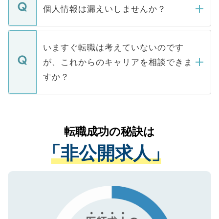
ん。また、仮に応募先から内定をいただい
個人情報は漏えいしませんか？
■応募殺到を避けるため 人気のある医療機
たとしても、ご本人が納得しない限り、内
関を公にしてしまうと、応募が殺到する場
定を承諾する必要はありません。内定先へ
個人情報が漏えいすることはありませんの
合があります。 選考を効率よく行うため
の辞退の連絡はキャリアパートナーが行い
で、ご安心ください。当サイトからの登録
いますぐ転職は考えていないのです
に、医療機関が求める条件に合った人材の
ますので、ご安心ください。
などで収集したご登録者様の個人情報は、
が、これからのキャリアを相談できま
みを人材紹介会社に依頼するケースが増え
ご本人のキャリアアップおよび転職活動の
ています。
すか？
支援を目的に使用いたします。お預かりし
ているすべての個人データはご本人の許可
お気軽にご相談ください。先生専任のキャ
なく、医療機関側に開示したり、第三者に
リアパートナーが将来のご希望などをおう
提供することは一切ありません。また弊社
かがいして、現在の医療機関の状況や紹介
転職成功の秘訣は
は、個人情報の取り扱いについての厳密な
経験をまじえながら、適切なアドバイスを
管理基準を満たした事業者のみに付与され
「非公開求人」
させていただきます。すぐにご転職をされ
る、プライバシーマークを取得済みです。
ない方には、長期的なサポートが可能です
ご登録いただいた個人情報は、SSL（デー
ので、まずはご登録ください。
タ暗号化）によって保護されていますの
で、機密保持に関してもご安心ください。