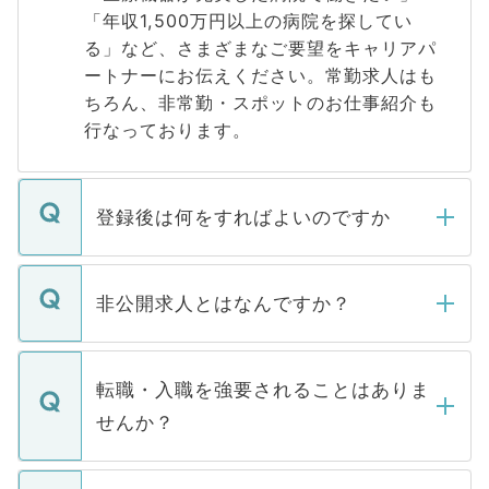
「年収1,500万円以上の病院を探してい
る」など、さまざまなご要望をキャリアパ
ートナーにお伝えください。常勤求人はも
ちろん、非常勤・スポットのお仕事紹介も
行なっております。
登録後は何をすればよいのですか
ご登録いただきましたら、弊社担当者がご
登録内容を確認し、その後メールもしくは
非公開求人とはなんですか？
お電話にて次のステップのご案内をいたし
ます。通常、5営業日以内にはご連絡をせて
マイナビDOCTORで取り扱っている求人の
いただきますので、しばらくお待ちくださ
うち約3割は、Webサイトからご覧いただ
転職・入職を強要されることはありま
い。
けない「非公開求人」です。非公開求人は
せんか？
下記の理由によって、一般には公開してい
ません。
転職・入職を強要することは一切ありませ