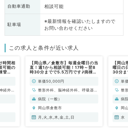
相談可能
自動車通勤
※最新情報を確認いたしますので
駐車場
お問い合わせください
この求人と条件が近い求人
け時間相
【岡山県／倉敷市】毎週金曜日の当
【岡山
談可能の
直！週1から相談可能！17時～翌8
曜日の日
棟管
時30分までで5.5万円です♪病棟管
30分ま
翌8時
理のお仕事がメインになります（内
理のお
費支給あ
科・外科・非常勤）
科・外
単価50,000円
単価
常勤）
神経外
整形外科、脳神経外科、呼吸器外
整
管外科、
科、心臓血管外科、一般内科、循
科
病院（一般）
病
呼吸器内
環器内科、呼吸器内科、消化器内
環
岡山県倉敷市
岡
・代謝内
科、内分泌・代謝内科、外科系全
科
、血液内
般、一般外科、消化器外科
般
月,火,水,木,金,土,日
水
科、消化