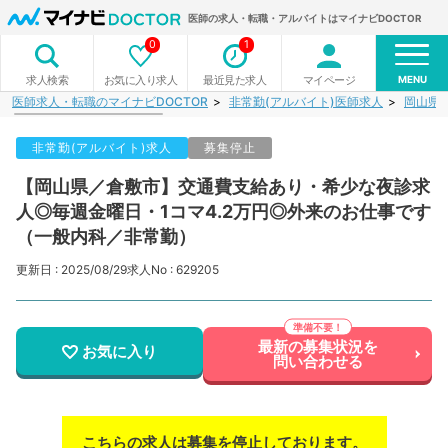
医師の求人・転職・アルバイトはマイナビDOCTOR
0
1
MENU
お気に入り求人
最近見た求人
マイページ
求人検索
医師求人・転職のマイナビDOCTOR
非常勤(アルバイト)医師求人
岡山県
非常勤(アルバイト)求人
募集停止
【岡山県／倉敷市】交通費支給あり・希少な夜診求
人◎毎週金曜日・1コマ4.2万円◎外来のお仕事です
（一般内科／非常勤）
更新日 : 2025/08/29
求人No : 629205
最新の募集状況を
お気に入り
問い合わせる
こちらの求人は募集を停止しております。