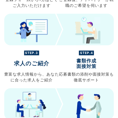
ご入力
いただけます
職の
ご希望を伺います
STEP.3
STEP.4
書類作成
求人のご紹介
面接対策
豊富な求人情報から、
あなた
応募書類の
添削や面接対策も
に合った求人を
ご紹介
徹底サポート