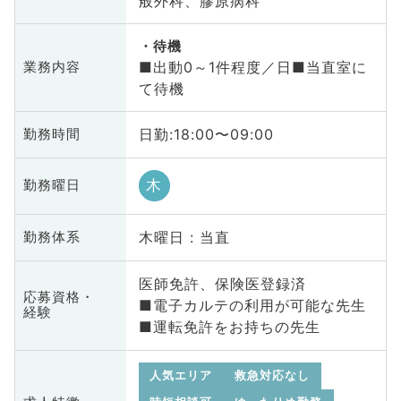
般外科、膠原病科
待機
■出動0～1件程度／日■当直室に
業務内容
て待機
日勤:18:00〜09:00
勤務時間
木
勤務曜日
木曜日 : 当直
勤務体系
医師免許、保険医登録済
応募資格・
■電子カルテの利用が可能な先生
経験
■運転免許をお持ちの先生
人気エリア
救急対応なし