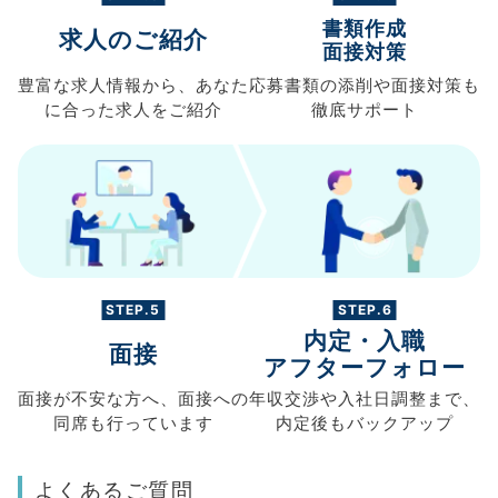
書類作成
求人のご紹介
面接対策
豊富な求人情報から、
あなた
応募書類の
添削や面接対策も
に合った求人を
ご紹介
徹底サポート
STEP.5
STEP.6
内定・入職
面接
アフターフォロー
面接が不安な方へ、
面接への
年収交渉や
入社日調整まで、
同席も
行っています
内定後もバックアップ
よくあるご質問