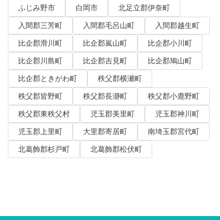
ふじみ野市
白岡市
北足立郡伊奈町
入間郡三芳町
入間郡毛呂山町
入間郡越生町
比企郡滑川町
比企郡嵐山町
比企郡小川町
比企郡川島町
比企郡吉見町
比企郡鳩山町
比企郡ときがわ町
秩父郡横瀬町
秩父郡皆野町
秩父郡長瀞町
秩父郡小鹿野町
秩父郡東秩父村
児玉郡美里町
児玉郡神川町
児玉郡上里町
大里郡寄居町
南埼玉郡宮代町
北葛飾郡杉戸町
北葛飾郡松伏町