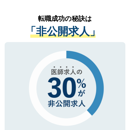
お気軽にご相談ください。先生専任のキャ
なく、医療機関側に開示したり、第三者に
リアパートナーが将来のご希望などをおう
提供することは一切ありません。また弊社
かがいして、現在の医療機関の状況や紹介
転職成功の秘訣は
は、個人情報の取り扱いについての厳密な
経験をまじえながら、適切なアドバイスを
管理基準を満たした事業者のみに付与され
「非公開求人」
させていただきます。すぐにご転職をされ
る、プライバシーマークを取得済みです。
ない方には、長期的なサポートが可能です
ご登録いただいた個人情報は、SSL（デー
ので、まずはご登録ください。
タ暗号化）によって保護されていますの
で、機密保持に関してもご安心ください。