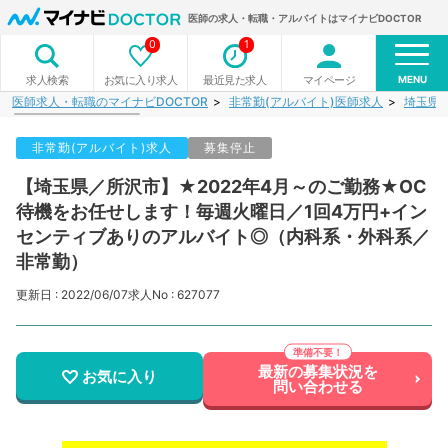
医師の求人・転職・アルバイトはマイナビDOCTOR
0
1
MENU
お気に入り求人
最近見た求人
マイページ
求人検索
医師求人・転職のマイナビDOCTOR
非常勤(アルバイト)医師求人
埼玉県
非常勤(アルバイト)求人
募集停止
【埼玉県／所沢市】★2022年4月～のご勤務★OC
待機をお任せします！毎週火曜日／1回4万円+イン
センティブありのアルバイト◎（内科系・外科系／
非常勤）
更新日 : 2022/06/07
求人No : 627077
最新の募集状況を
お気に入り
問い合わせる