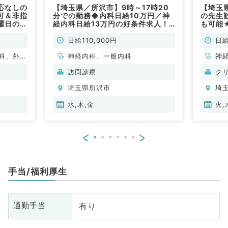
応なしの
【埼玉県／所沢市】9時～17時20
【埼玉
可＆非指
分での勤務◆内科日給10万円／神
の先生
曜日のう
経内科日給13万円の好条件求人！
も可能
.2万円
神経難病の診察が可能な先生の募集
ルバイ
時間調整
◆毎週水・木・金のうち週1曜日か
～勤務
日給110,000円
日給
勤）
ら可能◆訪問診療のお仕事です
日勤務
科、外科
（神経内科・内科／非常勤）
神経内科、一般内科
科系／
神
科
訪問診療
ク
化
埼玉県所沢市
埼
臓
科
水,木,金
火,
<
>
手当/福利厚生
有り
通勤手当