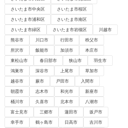
さいたま市中央区
さいたま市桜区
さいたま市浦和区
さいたま市南区
さいたま市緑区
さいたま市岩槻区
川越市
熊谷市
川口市
行田市
秩父市
所沢市
飯能市
加須市
本庄市
東松山市
春日部市
狭山市
羽生市
鴻巣市
深谷市
上尾市
草加市
越谷市
蕨市
戸田市
入間市
朝霞市
志木市
和光市
新座市
桶川市
久喜市
北本市
八潮市
富士見市
三郷市
蓮田市
坂戸市
幸手市
鶴ヶ島市
日高市
吉川市