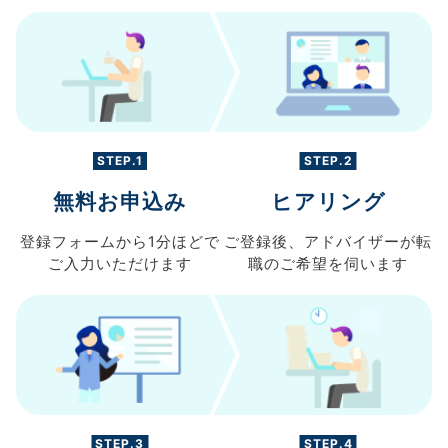
STEP.1
STEP.2
無料お申込み
ヒアリング
登録フォームから
1分ほどで
ご登録後、
アドバイザーが転
ご入力
いただけます
職の
ご希望を伺います
STEP.3
STEP.4