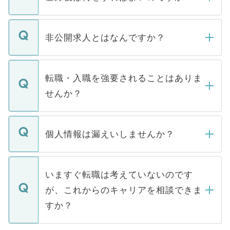
ご登録いただきましたら、弊社担当者がご
登録内容を確認し、その後メールもしくは
非公開求人とはなんですか？
お電話にて次のステップのご案内をいたし
ます。通常、5営業日以内にはご連絡をせて
マイナビDOCTORで取り扱っている求人の
いただきますので、しばらくお待ちくださ
うち約3割は、Webサイトからご覧いただ
転職・入職を強要されることはありま
い。
けない「非公開求人」です。非公開求人は
せんか？
下記の理由によって、一般には公開してい
ません。
転職・入職を強要することは一切ありませ
ん。また、仮に応募先から内定をいただい
個人情報は漏えいしませんか？
■応募殺到を避けるため 人気のある医療機
たとしても、ご本人が納得しない限り、内
関を公にしてしまうと、応募が殺到する場
定を承諾する必要はありません。内定先へ
個人情報が漏えいすることはありませんの
合があります。 選考を効率よく行うため
の辞退の連絡はキャリアパートナーが行い
で、ご安心ください。当サイトからの登録
いますぐ転職は考えていないのです
に、医療機関が求める条件に合った人材の
ますので、ご安心ください。
などで収集したご登録者様の個人情報は、
が、これからのキャリアを相談できま
みを人材紹介会社に依頼するケースが増え
ご本人のキャリアアップおよび転職活動の
ています。
すか？
支援を目的に使用いたします。お預かりし
ているすべての個人データはご本人の許可