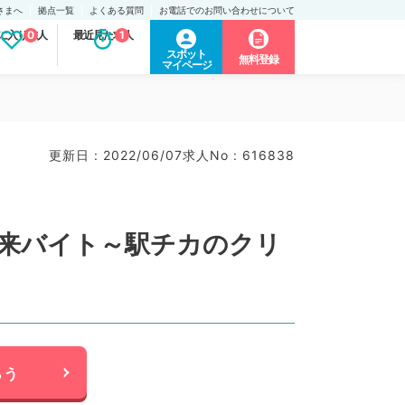
さまへ
拠点一覧
よくある質問
お電話でのお問い合わせについて
に入り求人
0
最近見た求人
1
スポット
無料登録
マイページ
更新日 : 2022/06/07
求人No : 616838
外来バイト～駅チカのクリ
らう