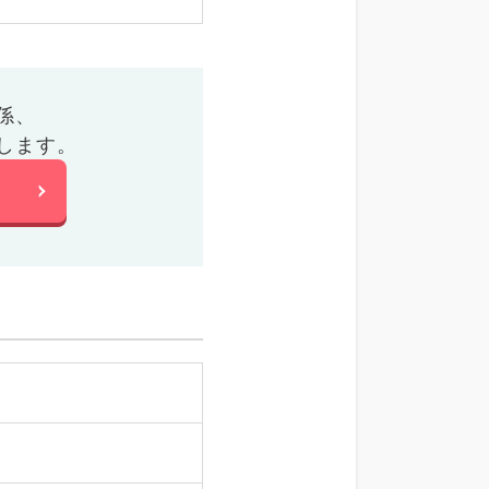
係、
します。