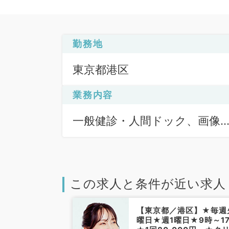
勤務地
東京都港区
業務内容
一般健診・人間ドック、画像
断（一次読影）、一般外来
この求人と条件が近い求人
田町】毎週木曜
【東京都／港区】★毎週
バイト/時給
曜日★週1曜日★9時～1