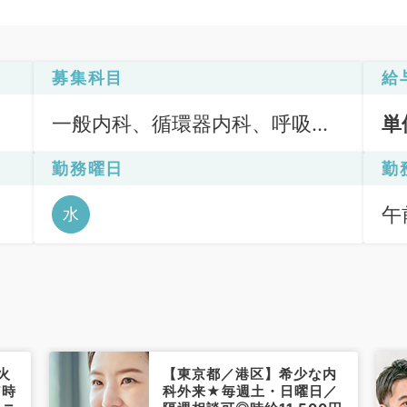
募集科目
給
一般内科、循環器内科、呼吸器
単
内科、消化器内科、内分泌・代
勤務曜日
勤
謝内科、腎臓内科、血液内科
診
午前
水
火
【東京都／港区】希少な内
7時
科外来★毎週土・日曜日／