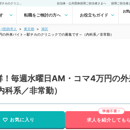
【東京都／港区】立地抜群！毎週水曜日AM・コマ4万円の外来バイト～駅チカのクリニックでの募集です～（内科系／非常勤）非常勤(アルバイト)の求人｜医師の求人・転職・アルバイトは【マイナビDOCTOR】
自治体・公共団体採用ご担当者さまへ
採用ご担当者
お気
す
転職をご検討の方へ
お役立ちガイド
ト)医師求人
東京都
港区
万円の外来バイト～駅チカのクリニックでの募集です～（内科系／非常勤）
群！毎週水曜日AM・コマ4万円の
内科系／非常勤）
お気に入り
求人を紹介しても