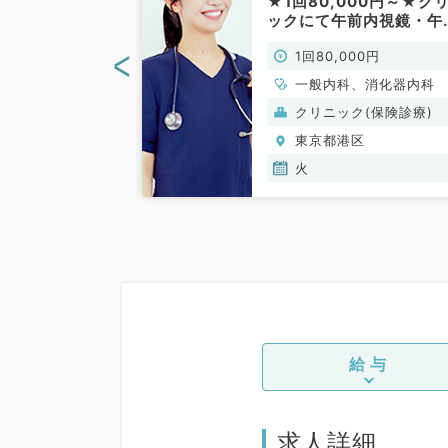
/アクセス良好
★1回80,000円～★ク
科／非常勤）
ックにて午前内視鏡・午
内科外来、読影業務のお
<
00円
1回80,000円
事です！(消化器内科／
勤)
一般内科、消化器内科
(保険診療)
クリニック(保険診療)
区
東京都港区
火
給与
求人詳細