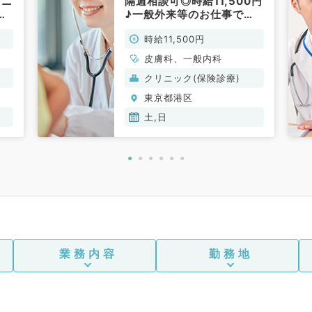
リニ
隔週相談可◎時給11,500円
後
♪一般外来等のお仕事で
仕
す！駅チカで通勤便利
時給11,500円
非常
☆（⼀般内科・⽪膚科／非
常勤）
皮膚科、一般内科
クリニック(保険診療)
東京都港区
土,日
業務内容
勤務地