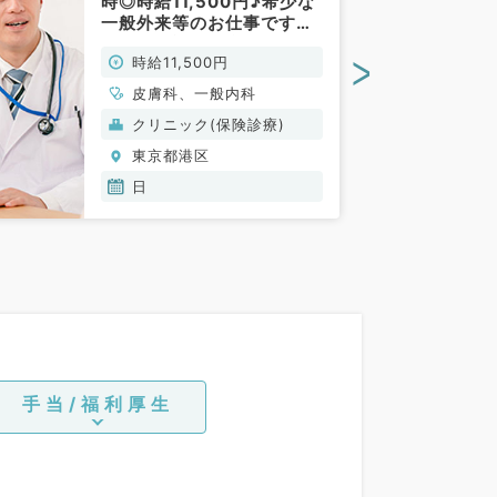
時◎時給11,500円♪希少な
一般外来等のお仕事です！
駅チカで通勤便利☆（⼀般
>
時給11,500円
内科・⽪膚科／非常勤）
皮膚科、一般内科
クリニック(保険診療)
東京都港区
日
手当/福利厚生