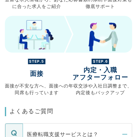
に合った求人を
ご紹介
徹底サポート
STEP.5
STEP.6
内定・入職
面接
アフターフォロー
面接が不安な方へ、
面接への
年収交渉や
入社日調整まで、
同席も
行っています
内定後もバックアップ
よくあるご質問
医療転職支援サービスとは？