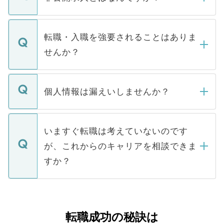
お電話にて次のステップのご案内をいたし
ます。通常、5営業日以内にはご連絡をせて
マイナビDOCTORで取り扱っている求人の
いただきますので、しばらくお待ちくださ
うち約3割は、Webサイトからご覧いただ
転職・入職を強要されることはありま
い。
けない「非公開求人」です。非公開求人は
せんか？
下記の理由によって、一般には公開してい
ません。
転職・入職を強要することは一切ありませ
ん。また、仮に応募先から内定をいただい
個人情報は漏えいしませんか？
■応募殺到を避けるため 人気のある医療機
たとしても、ご本人が納得しない限り、内
関を公にしてしまうと、応募が殺到する場
定を承諾する必要はありません。内定先へ
個人情報が漏えいすることはありませんの
合があります。 選考を効率よく行うため
の辞退の連絡はキャリアパートナーが行い
で、ご安心ください。当サイトからの登録
いますぐ転職は考えていないのです
に、医療機関が求める条件に合った人材の
ますので、ご安心ください。
などで収集したご登録者様の個人情報は、
が、これからのキャリアを相談できま
みを人材紹介会社に依頼するケースが増え
ご本人のキャリアアップおよび転職活動の
ています。
すか？
支援を目的に使用いたします。お預かりし
ているすべての個人データはご本人の許可
お気軽にご相談ください。先生専任のキャ
なく、医療機関側に開示したり、第三者に
リアパートナーが将来のご希望などをおう
提供することは一切ありません。また弊社
かがいして、現在の医療機関の状況や紹介
転職成功の秘訣は
は、個人情報の取り扱いについての厳密な
経験をまじえながら、適切なアドバイスを