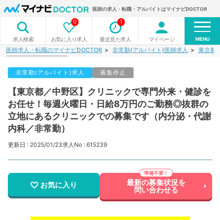
医師の求人・転職・アルバイトはマイナビDOCTOR
0
1
MENU
お気に入り求人
最近見た求人
マイページ
求人検索
医師求人・転職のマイナビDOCTOR
非常勤(アルバイト)医師求人
東京都
非常勤(アルバイト)求人
募集停止
【東京都／中野区】クリニックで専門外来・健診を
お任せ！毎週火曜日・日給8万円のご勤務◎抜群の
立地にあるクリニックでの募集です（内分泌・代謝
内科／非常勤）
更新日 : 2025/01/23
求人No : 615239
最新の募集状況を
お気に入り
問い合わせる