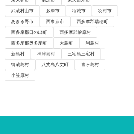
東大和市
清瀬市
東久留米市
武蔵村山市
多摩市
稲城市
羽村市
あきる野市
西東京市
西多摩郡瑞穂町
西多摩郡日の出町
西多摩郡檜原村
西多摩郡奥多摩町
大島町
利島村
新島村
神津島村
三宅島三宅村
御蔵島村
八丈島八丈町
青ヶ島村
小笠原村