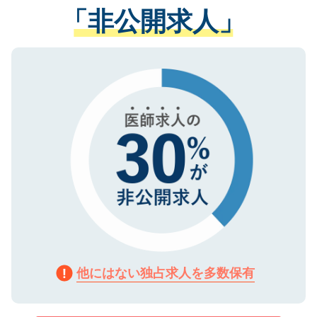
管理基準を満たした事業者のみに付与され
「非公開求人」
させていただきます。すぐにご転職をされ
る、プライバシーマークを取得済みです。
ない方には、長期的なサポートが可能です
ご登録いただいた個人情報は、SSL（デー
ので、まずはご登録ください。
タ暗号化）によって保護されていますの
で、機密保持に関してもご安心ください。
他にはない独占求人を多数保有