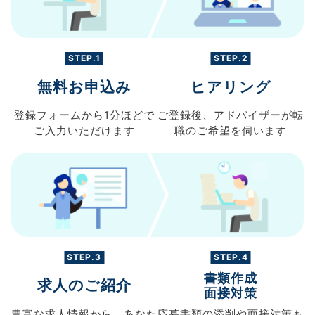
STEP.1
STEP.2
無料お申込み
ヒアリング
登録フォームから
1分ほどで
ご登録後、
アドバイザーが転
ご入力
いただけます
職の
ご希望を伺います
STEP.3
STEP.4
書類作成
求人のご紹介
面接対策
豊富な求人情報から、
あなた
応募書類の
添削や面接対策も