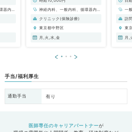
（内科系／非常勤）
時給10,000円
日給
環器内
神経内科、一般内科、循環器内
一
内科、内
科、呼吸器内科、消化器内科、内
科
クリニック(保険診療)
訪
科、血液
分泌・代謝内科、腎臓内科、老年
科
東京都中野区
東
内科、血液内科、膠原病科
月,火,水,金
月,
<
>
手当/福利厚生
有り
通勤手当
医師専任のキャリアパートナー
が