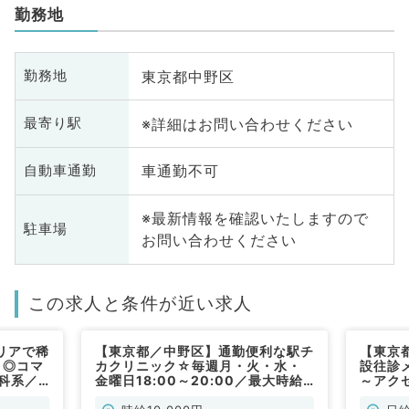
勤務地
東京都中野区
勤務地
※詳細はお問い合わせください
最寄り駅
車通勤不可
自動車通勤
※最新情報を確認いたしますので
駐車場
お問い合わせください
この求人と条件が近い求人
リアで稀
【東京都／中野区】通勤便利な駅チ
【東京
ト◎コマ
カクリニック☆毎週月・火・水・
設往診
科系／
金曜日18:00～20:00／最大時給
～アク
12,000円◆外来診療のお仕事です
（一般