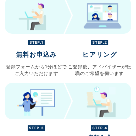
STEP.1
STEP.2
無料お申込み
ヒアリング
登録フォームから
1分ほどで
ご登録後、
アドバイザーが転
ご入力
いただけます
職の
ご希望を伺います
STEP.3
STEP.4