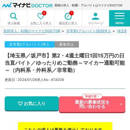
医師の求人・転職・アルバイトはマイナビDOCTOR
0
1
MENU
お気に入り求人
最近見た求人
マイページ
求人検索
医師求人・転職のマイナビDOCTOR
非常勤(アルバイト)医師求人
埼玉県
非常勤(アルバイト)求人
募集停止
【埼玉県／坂戸市】第2・4週土曜日1回15万円の日
当直バイト／ゆったりめご勤務～マイカー通勤可能
～（内科系・外科系／非常勤）
更新日 : 2024/01/26
求人No : 613008
最新の募集状況を
お気に入り
問い合わせる
こちらの求人は募集を停止しております。