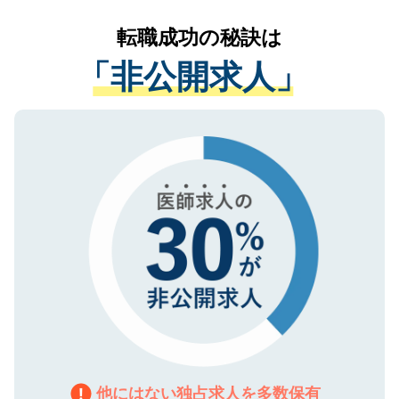
リアパートナーが将来のご希望などをおう
提供することは一切ありません。また弊社
かがいして、現在の医療機関の状況や紹介
転職成功の秘訣は
は、個人情報の取り扱いについての厳密な
経験をまじえながら、適切なアドバイスを
管理基準を満たした事業者のみに付与され
「非公開求人」
させていただきます。すぐにご転職をされ
る、プライバシーマークを取得済みです。
ない方には、長期的なサポートが可能です
ご登録いただいた個人情報は、SSL（デー
ので、まずはご登録ください。
タ暗号化）によって保護されていますの
で、機密保持に関してもご安心ください。
他にはない独占求人を多数保有