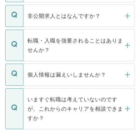
ご登録いただきましたら、弊社担当者がご
登録内容を確認し、その後メールもしくは
非公開求人とはなんですか？
お電話にて次のステップのご案内をいたし
ます。通常、5営業日以内にはご連絡をせて
マイナビDOCTORで取り扱っている求人の
いただきますので、しばらくお待ちくださ
うち約3割は、Webサイトからご覧いただ
転職・入職を強要されることはありま
い。
けない「非公開求人」です。非公開求人は
せんか？
下記の理由によって、一般には公開してい
ません。
転職・入職を強要することは一切ありませ
ん。また、仮に応募先から内定をいただい
個人情報は漏えいしませんか？
■応募殺到を避けるため 人気のある医療機
たとしても、ご本人が納得しない限り、内
関を公にしてしまうと、応募が殺到する場
定を承諾する必要はありません。内定先へ
個人情報が漏えいすることはありませんの
合があります。 選考を効率よく行うため
の辞退の連絡はキャリアパートナーが行い
で、ご安心ください。当サイトからの登録
いますぐ転職は考えていないのです
に、医療機関が求める条件に合った人材の
ますので、ご安心ください。
などで収集したご登録者様の個人情報は、
が、これからのキャリアを相談できま
みを人材紹介会社に依頼するケースが増え
ご本人のキャリアアップおよび転職活動の
ています。
すか？
支援を目的に使用いたします。お預かりし
ているすべての個人データはご本人の許可
お気軽にご相談ください。先生専任のキャ
なく、医療機関側に開示したり、第三者に