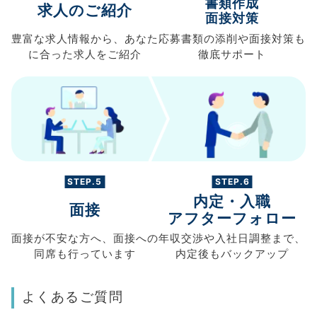
書類作成
求人のご紹介
面接対策
豊富な求人情報から、
あなた
応募書類の
添削や面接対策も
に合った求人を
ご紹介
徹底サポート
STEP.5
STEP.6
内定・入職
面接
アフターフォロー
面接が不安な方へ、
面接への
年収交渉や
入社日調整まで、
同席も
行っています
内定後もバックアップ
よくあるご質問