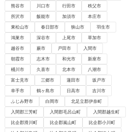
熊谷市
川口市
行田市
秩父市
所沢市
飯能市
加須市
本庄市
東松山市
春日部市
狭山市
羽生市
鴻巣市
深谷市
上尾市
草加市
越谷市
蕨市
戸田市
入間市
朝霞市
志木市
和光市
新座市
桶川市
久喜市
北本市
八潮市
富士見市
三郷市
蓮田市
坂戸市
幸手市
鶴ヶ島市
日高市
吉川市
ふじみ野市
白岡市
北足立郡伊奈町
入間郡三芳町
入間郡毛呂山町
入間郡越生町
比企郡滑川町
比企郡嵐山町
比企郡小川町