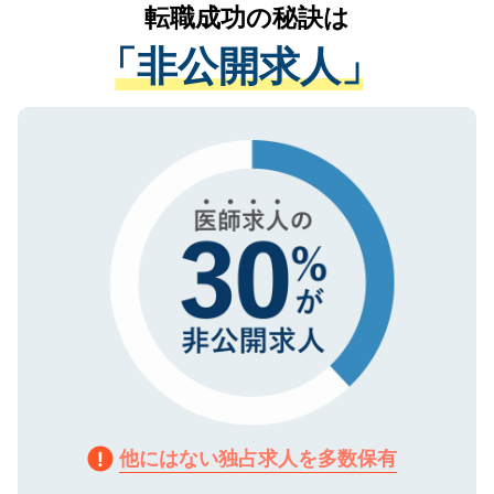
かがいして、現在の医療機関の状況や紹介
転職成功の秘訣は
は、個人情報の取り扱いについての厳密な
経験をまじえながら、適切なアドバイスを
管理基準を満たした事業者のみに付与され
「非公開求人」
させていただきます。すぐにご転職をされ
る、プライバシーマークを取得済みです。
ない方には、長期的なサポートが可能です
ご登録いただいた個人情報は、SSL（デー
ので、まずはご登録ください。
タ暗号化）によって保護されていますの
で、機密保持に関してもご安心ください。
他にはない独占求人を多数保有