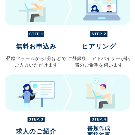
STEP.1
STEP.2
無料お申込み
ヒアリング
登録フォームから
1分ほどで
ご登録後、
アドバイザーが転
ご入力
いただけます
職の
ご希望を伺います
STEP.3
STEP.4
書類作成
求人のご紹介
面接対策