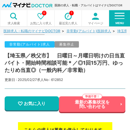
医師の求人・転職・アルバイトはマイナビDOCTOR
0
1
MENU
お気に入り求人
最近見た求人
マイページ
求人検索
医師求人・転職のマイナビDOCTOR
非常勤(アルバイト)医師求人
埼玉県
非常勤(アルバイト)求人
募集停止
【埼玉県／秩父市】 日曜日～月曜日明けの日当直
バイト・開始時間相談可能＊／◎1回15万円、ゆっ
たりめ当直◎（一般内科／非常勤）
更新日 : 2025/02/27
求人No : 612852
最新の募集状況を
お気に入り
問い合わせる
こちらの求人は募集を停止しております。