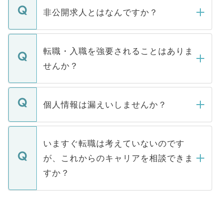
登録内容を確認し、その後メールもしくは
非公開求人とはなんですか？
お電話にて次のステップのご案内をいたし
ます。通常、5営業日以内にはご連絡をせて
マイナビDOCTORで取り扱っている求人の
いただきますので、しばらくお待ちくださ
うち約3割は、Webサイトからご覧いただ
転職・入職を強要されることはありま
い。
けない「非公開求人」です。非公開求人は
せんか？
下記の理由によって、一般には公開してい
ません。
転職・入職を強要することは一切ありませ
ん。また、仮に応募先から内定をいただい
個人情報は漏えいしませんか？
■応募殺到を避けるため 人気のある医療機
たとしても、ご本人が納得しない限り、内
関を公にしてしまうと、応募が殺到する場
定を承諾する必要はありません。内定先へ
個人情報が漏えいすることはありませんの
合があります。 選考を効率よく行うため
の辞退の連絡はキャリアパートナーが行い
で、ご安心ください。当サイトからの登録
いますぐ転職は考えていないのです
に、医療機関が求める条件に合った人材の
ますので、ご安心ください。
などで収集したご登録者様の個人情報は、
が、これからのキャリアを相談できま
みを人材紹介会社に依頼するケースが増え
ご本人のキャリアアップおよび転職活動の
ています。
すか？
支援を目的に使用いたします。お預かりし
ているすべての個人データはご本人の許可
お気軽にご相談ください。先生専任のキャ
なく、医療機関側に開示したり、第三者に
リアパートナーが将来のご希望などをおう
提供することは一切ありません。また弊社