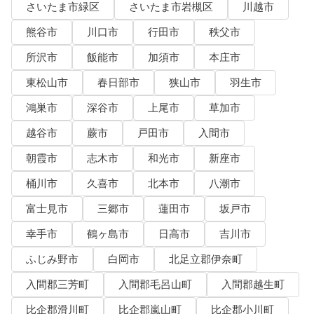
さいたま市緑区
さいたま市岩槻区
川越市
熊谷市
川口市
行田市
秩父市
所沢市
飯能市
加須市
本庄市
東松山市
春日部市
狭山市
羽生市
鴻巣市
深谷市
上尾市
草加市
越谷市
蕨市
戸田市
入間市
朝霞市
志木市
和光市
新座市
桶川市
久喜市
北本市
八潮市
富士見市
三郷市
蓮田市
坂戸市
幸手市
鶴ヶ島市
日高市
吉川市
ふじみ野市
白岡市
北足立郡伊奈町
入間郡三芳町
入間郡毛呂山町
入間郡越生町
比企郡滑川町
比企郡嵐山町
比企郡小川町