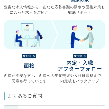
豊富な求人情報から、
あなた
応募書類の
添削や面接対策も
に合った求人を
ご紹介
徹底サポート
STEP.5
STEP.6
内定・入職
面接
アフターフォロー
面接が不安な方へ、
面接への
年収交渉や
入社日調整まで、
同席も
行っています
内定後もバックアップ
よくあるご質問