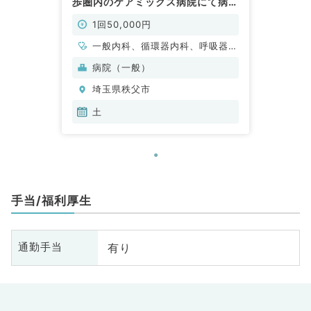
歩圏内のケアミックス病院にて病棟
管理・救急対応のお仕事です！～マ
イカー通勤可～後期研修医の先生相
1回50,000円
談可能◎（内科系／非常勤）
一般内科、循環器内科、呼吸器内
科、消化器内科、内分泌・代謝内
病院（一般）
科
埼玉県秩父市
土
手当/福利厚生
有り
通勤手当