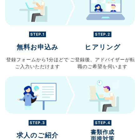
STEP.1
STEP.2
無料お申込み
ヒアリング
登録フォームから
1分ほどで
ご登録後、
アドバイザーが転
ご入力
いただけます
職の
ご希望を伺います
STEP.3
STEP.4
書類作成
求人のご紹介
面接対策