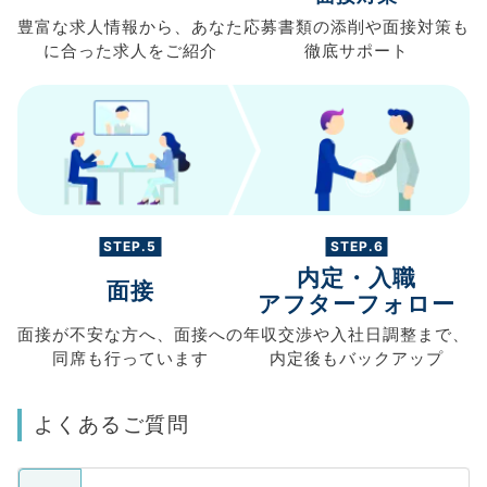
豊富な求人情報から、
あなた
応募書類の
添削や面接対策も
に合った求人を
ご紹介
徹底サポート
STEP.5
STEP.6
内定・入職
面接
アフターフォロー
面接が不安な方へ、
面接への
年収交渉や
入社日調整まで、
同席も
行っています
内定後もバックアップ
よくあるご質問