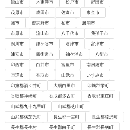
館山市
木更津市
松戸市
野田市
茂原市
成田市
佐倉市
東金市
旭市
習志野市
柏市
勝浦市
市原市
流山市
八千代市
我孫子市
鴨川市
鎌ケ谷市
君津市
富津市
浦安市
四街道市
袖ケ浦市
八街市
印西市
白井市
富里市
南房総市
匝瑳市
香取市
山武市
いすみ市
印旛郡酒々井町
大網白里市
印旛郡栄町
香取郡神崎町
香取郡多古町
香取郡東庄町
山武郡九十九里町
山武郡芝山町
山武郡横芝光町
長生郡一宮町
長生郡睦沢町
長生郡長生村
長生郡白子町
長生郡長柄町