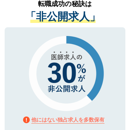
転職成功の秘訣は
は、個人情報の取り扱いについての厳密な
経験をまじえながら、適切なアドバイスを
管理基準を満たした事業者のみに付与され
「非公開求人」
させていただきます。すぐにご転職をされ
る、プライバシーマークを取得済みです。
ない方には、長期的なサポートが可能です
ご登録いただいた個人情報は、SSL（デー
ので、まずはご登録ください。
タ暗号化）によって保護されていますの
で、機密保持に関してもご安心ください。
他にはない独占求人を多数保有