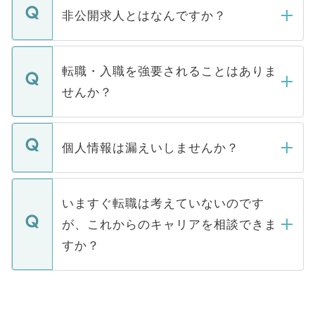
登録内容を確認し、その後メールもしくは
非公開求人とはなんですか？
お電話にて次のステップのご案内をいたし
ます。通常、5営業日以内にはご連絡をせて
マイナビDOCTORで取り扱っている求人の
いただきますので、しばらくお待ちくださ
うち約3割は、Webサイトからご覧いただ
転職・入職を強要されることはありま
い。
けない「非公開求人」です。非公開求人は
せんか？
下記の理由によって、一般には公開してい
ません。
転職・入職を強要することは一切ありませ
ん。また、仮に応募先から内定をいただい
個人情報は漏えいしませんか？
■応募殺到を避けるため 人気のある医療機
たとしても、ご本人が納得しない限り、内
関を公にしてしまうと、応募が殺到する場
定を承諾する必要はありません。内定先へ
個人情報が漏えいすることはありませんの
合があります。 選考を効率よく行うため
の辞退の連絡はキャリアパートナーが行い
で、ご安心ください。当サイトからの登録
いますぐ転職は考えていないのです
に、医療機関が求める条件に合った人材の
ますので、ご安心ください。
などで収集したご登録者様の個人情報は、
が、これからのキャリアを相談できま
みを人材紹介会社に依頼するケースが増え
ご本人のキャリアアップおよび転職活動の
ています。
すか？
支援を目的に使用いたします。お預かりし
ているすべての個人データはご本人の許可
お気軽にご相談ください。先生専任のキャ
なく、医療機関側に開示したり、第三者に
リアパートナーが将来のご希望などをおう
提供することは一切ありません。また弊社
かがいして、現在の医療機関の状況や紹介