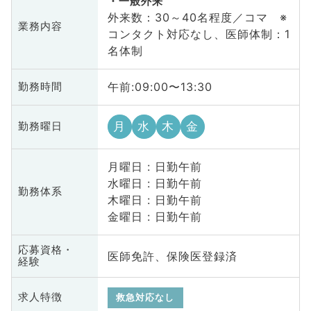
一般外来
外来数：30～40名程度／コマ ※
業務内容
コンタクト対応なし、医師体制：1
名体制
午前:09:00〜13:30
勤務時間
月
水
木
金
勤務曜日
月曜日 : 日勤午前
水曜日 : 日勤午前
勤務体系
木曜日 : 日勤午前
金曜日 : 日勤午前
応募資格・
医師免許、保険医登録済
経験
求人特徴
救急対応なし