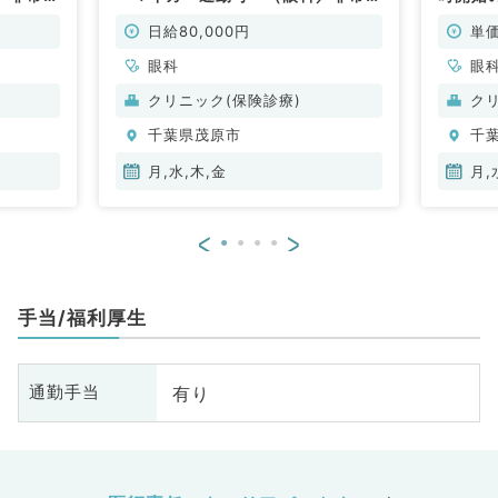
勤）
能（眼
日給80,000円
単価
眼科
眼
クリニック(保険診療)
ク
千葉県茂原市
千
月,水,木,金
月,
<
>
手当/福利厚生
有り
通勤手当