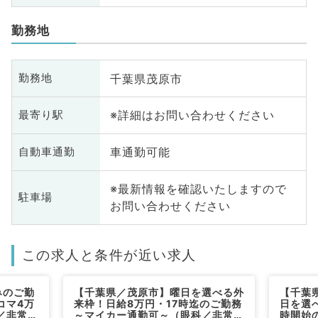
勤務地
千葉県茂原市
勤務地
※詳細はお問い合わせください
最寄り駅
車通勤可能
自動車通勤
※最新情報を確認いたしますので
駐車場
お問い合わせください
この求人と条件が近い求人
みのご勤
【千葉県／茂原市】曜日を選べる外
【千葉
コマ4万
来枠！日給8万円・17時迄のご勤務
日を選
／非常
～マイカー通勤可～（眼科／非常
時開始