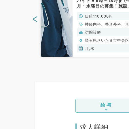
日AM／週1曜
バイト★9時～18時まで
可～内科の外来
月・水曜日の募集！施設
（内科系／非常
インの訪問診療のお仕事
<
00円
日給110,000円
最寄り駅より徒歩圏内（
般内科／非常勤）
、一般内科、循環
神経内科、整形外科、
呼吸器内科、消化
外科、脳神経外科、呼
(保険診療)
訪問診療
内分泌・代謝内
外科、心臓血管外科、
いたま市中央区
埼玉県さいたま市中央
不問
外科、泌尿器科、一般
科、循環器内科、呼吸
月,水
科、消化器内科、内分
代謝内科、腎臓内科、
内科、血液内科、外科
般、一般外科、消化器
科、乳腺外科、膠原病
給与
求人詳細