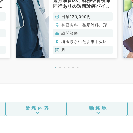
◎
週月曜日のご勤務◎看護師
メ
同行ありの訪問診療バイト
／
です（内科系／非常勤）
日給120,000円
一
形成
神経内科、整形外科、形成
吸器
外科、脳神経外科、呼吸器
訪問診療
小児
外科、心臓血管外科、小児
区
埼玉県さいたま市中央区
内
外科、泌尿器科、一般内
器内
科、循環器内科、呼吸器内
月
泌・
科、消化器内科、内分泌・
老年
代謝内科、腎臓内科、老年
系全
内科、血液内科、外科系全
外
般、一般外科、消化器外
科
科、乳腺外科、膠原病科、
スポーツ整形外科、大腸・
肛門外科
業務内容
勤務地