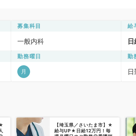
募集科目
給
一般内科
日
勤務曜日
勤
日
月
6
★
【埼玉県／さいたま市】★
人
給与UP★日給12万円！毎