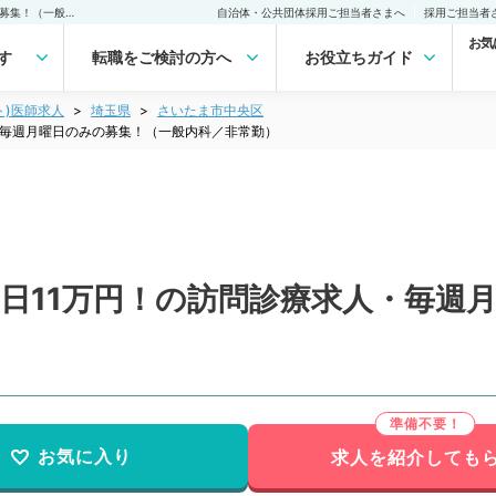
【埼玉県／さいたま市】1日11万円！の訪問診療求人・毎週月曜日のみの募集！（一般内科／非常勤）非常勤(アルバイト)の求人｜医師の求人・転職・アルバイトは【マイナビDOCTOR】
自治体・公共団体採用ご担当者さまへ
採用ご担当者
お気
す
転職をご検討の方へ
お役立ちガイド
ト)医師求人
埼玉県
さいたま市中央区
・毎週月曜日のみの募集！（一般内科／非常勤）
日11万円！の訪問診療求人・毎週
お気に入り
求人を紹介しても