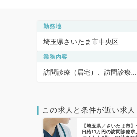
勤務地
埼玉県さいたま市中央区
業務内容
訪問診療（居宅）、訪問診療
（施設）
この求人と条件が近い求人
さいたま市】駅
【埼玉県／さいたま市】
セス良好◎毎週
日給11万円の訪問診療求