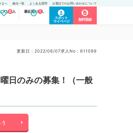
さまへ
拠点一覧
よくある質問
お電話でのお問い合わせについて
に入り求人
0
最近見た求人
1
スポット
無料登録
マイページ
更新日 : 2022/06/07
求人No : 611099
月曜日のみの募集！（一般
らう