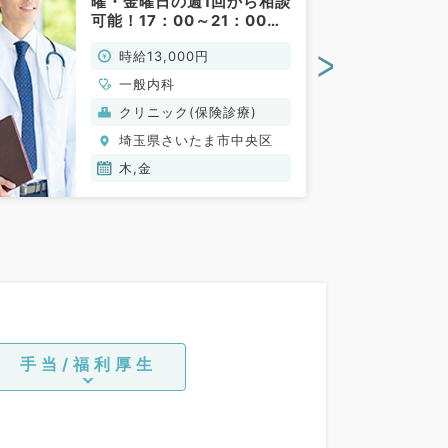
曜・金曜日の週1回から相談
可能！17：00～21：00／
出勤時間の相談可能◎(非常
>
時給13,000円
勤／内科)
一般内科
クリニック(保険診療)
埼玉県さいたま市中央区
木,金
手当/福利厚生