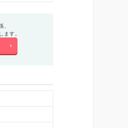
係、
します。