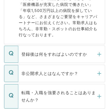
「医療機器が充実した病院で働きたい」
「年収1,500万円以上の病院を探してい
る」など、さまざまなご要望をキャリアパ
ートナーにお伝えください。常勤求人はも
ちろん、非常勤・スポットのお仕事紹介も
行なっております。
登録後は何をすればよいのですか
ご登録いただきましたら、弊社担当者がご
登録内容を確認し、その後メールもしくは
非公開求人とはなんですか？
お電話にて次のステップのご案内をいたし
ます。通常、5営業日以内にはご連絡をせて
マイナビDOCTORで取り扱っている求人の
いただきますので、しばらくお待ちくださ
うち約3割は、Webサイトからご覧いただ
転職・入職を強要されることはありま
い。
けない「非公開求人」です。非公開求人は
せんか？
下記の理由によって、一般には公開してい