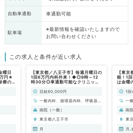
車通勤可能
自動車通勤
※最新情報を確認いたしますので
駐車場
お問い合わせください
この求人と条件が近い求人
金曜日
【東京都／八王子市】毎週月曜日の
【東京
9万円★
1回6万円内科外来！◆◎9時～12
能！1回
診療のお
時30分◎車通勤可能なクリニック
は金曜
勤）
です（内科系／非常勤）
能な病
科系／
日給60,000円
1回
一般内科、循環器内科、呼吸器内
一
科、消化器内科、腎臓内科、老年
科
病院（一般）
病
内科、血液内科
器
東京都八王子市
東
月
月,