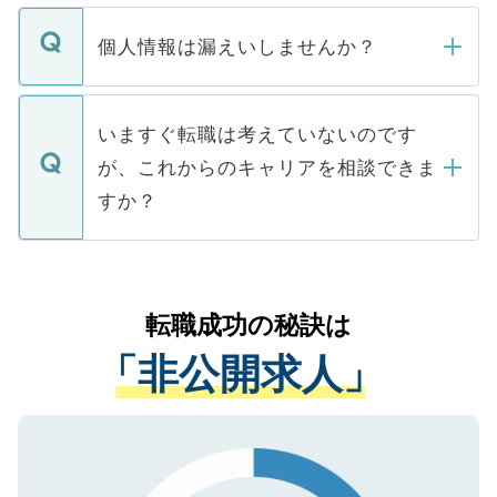
ません。
転職・入職を強要することは一切ありませ
ん。また、仮に応募先から内定をいただい
個人情報は漏えいしませんか？
■応募殺到を避けるため 人気のある医療機
たとしても、ご本人が納得しない限り、内
関を公にしてしまうと、応募が殺到する場
定を承諾する必要はありません。内定先へ
個人情報が漏えいすることはありませんの
合があります。 選考を効率よく行うため
の辞退の連絡はキャリアパートナーが行い
で、ご安心ください。当サイトからの登録
いますぐ転職は考えていないのです
に、医療機関が求める条件に合った人材の
ますので、ご安心ください。
などで収集したご登録者様の個人情報は、
が、これからのキャリアを相談できま
みを人材紹介会社に依頼するケースが増え
ご本人のキャリアアップおよび転職活動の
ています。
すか？
支援を目的に使用いたします。お預かりし
ているすべての個人データはご本人の許可
お気軽にご相談ください。先生専任のキャ
なく、医療機関側に開示したり、第三者に
リアパートナーが将来のご希望などをおう
提供することは一切ありません。また弊社
かがいして、現在の医療機関の状況や紹介
転職成功の秘訣は
は、個人情報の取り扱いについての厳密な
経験をまじえながら、適切なアドバイスを
管理基準を満たした事業者のみに付与され
「非公開求人」
させていただきます。すぐにご転職をされ
る、プライバシーマークを取得済みです。
ない方には、長期的なサポートが可能です
ご登録いただいた個人情報は、SSL（デー
ので、まずはご登録ください。
タ暗号化）によって保護されていますの
で、機密保持に関してもご安心ください。