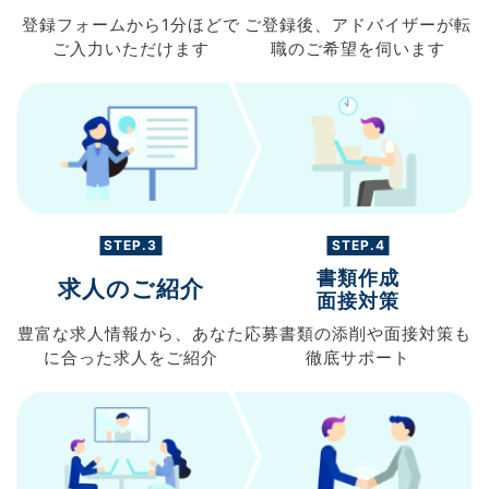
登録フォームから
1分ほどで
ご登録後、
アドバイザーが転
ご入力
いただけます
職の
ご希望を伺います
STEP.3
STEP.4
書類作成
求人のご紹介
面接対策
豊富な求人情報から、
あなた
応募書類の
添削や面接対策も
に合った求人を
ご紹介
徹底サポート