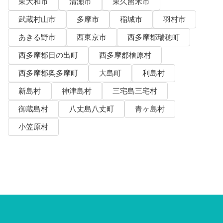
東大和市
清瀬市
東久留米市
武蔵村山市
多摩市
稲城市
羽村市
あきる野市
西東京市
西多摩郡瑞穂町
西多摩郡日の出町
西多摩郡檜原村
西多摩郡奥多摩町
大島町
利島村
新島村
神津島村
三宅島三宅村
御蔵島村
八丈島八丈町
青ヶ島村
小笠原村