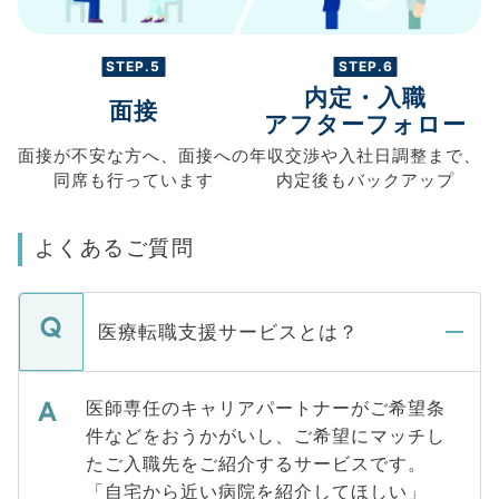
STEP.5
STEP.6
内定・入職
面接
アフターフォロー
面接が不安な方へ、
面接への
年収交渉や
入社日調整まで、
同席も
行っています
内定後もバックアップ
よくあるご質問
医療転職支援サービスとは？
医師専任のキャリアパートナーがご希望条
件などをおうかがいし、ご希望にマッチし
たご入職先をご紹介するサービスです。
「自宅から近い病院を紹介してほしい」