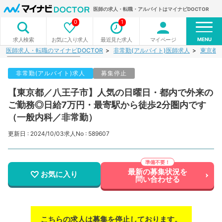
医師の求人・転職・アルバイトはマイナビDOCTOR
0
1
MENU
お気に入り求人
最近見た求人
マイページ
求人検索
医師求人・転職のマイナビDOCTOR
非常勤(アルバイト)医師求人
東京都
非常勤(アルバイト)求人
募集停止
【東京都／八王子市】人気の日曜日・都内で外来の
ご勤務◎日給7万円・最寄駅から徒歩2分圏内です
（一般内科／非常勤）
更新日 : 2024/10/03
求人No : 589607
最新の募集状況を
お気に入り
問い合わせる
こちらの求人は募集を停止しております。