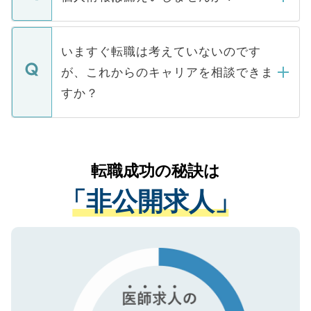
■応募殺到を避けるため 人気のある医療機
たとしても、ご本人が納得しない限り、内
関を公にしてしまうと、応募が殺到する場
定を承諾する必要はありません。内定先へ
個人情報が漏えいすることはありませんの
合があります。 選考を効率よく行うため
の辞退の連絡はキャリアパートナーが行い
で、ご安心ください。当サイトからの登録
いますぐ転職は考えていないのです
に、医療機関が求める条件に合った人材の
ますので、ご安心ください。
などで収集したご登録者様の個人情報は、
が、これからのキャリアを相談できま
みを人材紹介会社に依頼するケースが増え
ご本人のキャリアアップおよび転職活動の
ています。
すか？
支援を目的に使用いたします。お預かりし
ているすべての個人データはご本人の許可
お気軽にご相談ください。先生専任のキャ
なく、医療機関側に開示したり、第三者に
リアパートナーが将来のご希望などをおう
提供することは一切ありません。また弊社
かがいして、現在の医療機関の状況や紹介
転職成功の秘訣は
は、個人情報の取り扱いについての厳密な
経験をまじえながら、適切なアドバイスを
管理基準を満たした事業者のみに付与され
「非公開求人」
させていただきます。すぐにご転職をされ
る、プライバシーマークを取得済みです。
ない方には、長期的なサポートが可能です
ご登録いただいた個人情報は、SSL（デー
ので、まずはご登録ください。
タ暗号化）によって保護されていますの
で、機密保持に関してもご安心ください。