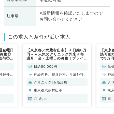
※最新情報を確認いたしますので
駐車場
お問い合わせください
この求人と条件が近い求人
週金曜日
【東京都／武蔵村山市】☆日給8万
【東京
を募集◎
円～☆人気のクリニック外来☆毎
談可能
高給与◎人
週月・金・土曜日の募集！プライマ
で5万
幅広く診
リーにご対応いただける先生歓迎
（内科
（一般内
（一般内科・一般外科・総合診療科
日給80,000円
単価
／非常勤）
神経外
神経内科、整形外科、形成外科、
神
管外科、
脳神経外科、呼吸器外科、心臓血
科
クリニック(保険診療)
ク
般内科、
管外科、小児外科、泌尿器科、一
分
東京都武蔵村山市
東
、消化器
般内科、循環器内科、呼吸器内
、腎臓内
科、消化器内科、内分泌・代謝内
月,金,土
日
、外科系
科、腎臓内科、老年内科、血液内
外科、膠
科、外科系全般、一般外科、消化