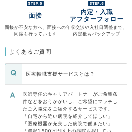
STEP.5
STEP.6
内定・入職
面接
アフターフォロー
面接が不安な方へ、
面接への
年収交渉や
入社日調整まで、
同席も
行っています
内定後もバックアップ
よくあるご質問
医療転職支援サービスとは？
医師専任のキャリアパートナーがご希望条
件などをおうかがいし、ご希望にマッチし
たご入職先をご紹介するサービスです。
「自宅から近い病院を紹介してほしい」
「医療機器が充実した病院で働きたい」
「年収1,500万円以上の病院を探してい