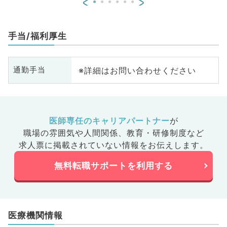
<
>
科、大
器外科、乳腺外科、膠原病科、ス
ポーツ整形外科、大腸・肛門外
科、科目不問
手当/福利厚生
※詳細はお問い合わせください
通勤手当
医師専任のキャリアパートナー
が
職場の雰囲気や人間関係、
教育・研修制度など
求人票に掲載されていない情報をお伝えします。
無料転職サポートを利用する
医療機関情報