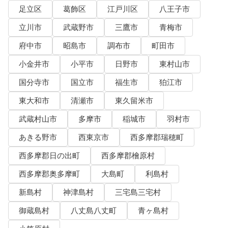
足立区
葛飾区
江戸川区
八王子市
立川市
武蔵野市
三鷹市
青梅市
府中市
昭島市
調布市
町田市
小金井市
小平市
日野市
東村山市
国分寺市
国立市
福生市
狛江市
東大和市
清瀬市
東久留米市
武蔵村山市
多摩市
稲城市
羽村市
あきる野市
西東京市
西多摩郡瑞穂町
西多摩郡日の出町
西多摩郡檜原村
西多摩郡奥多摩町
大島町
利島村
新島村
神津島村
三宅島三宅村
御蔵島村
八丈島八丈町
青ヶ島村