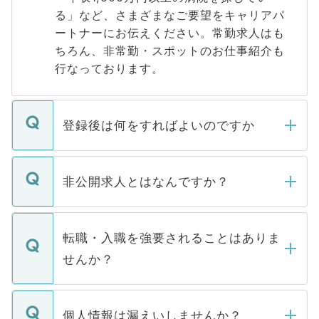
る」など、さまざまなご要望をキャリアパ
ートナーにお伝えください。常勤求人はも
ちろん、非常勤・スポットのお仕事紹介も
行なっております。
登録後は何をすればよいのですか
ご登録いただきましたら、弊社担当者がご
登録内容を確認し、その後メールもしくは
非公開求人とはなんですか？
お電話にて次のステップのご案内をいたし
ます。通常、5営業日以内にはご連絡をせて
マイナビDOCTORで取り扱っている求人の
いただきますので、しばらくお待ちくださ
うち約3割は、Webサイトからご覧いただ
転職・入職を強要されることはありま
い。
けない「非公開求人」です。非公開求人は
せんか？
下記の理由によって、一般には公開してい
ません。
転職・入職を強要することは一切ありませ
ん。また、仮に応募先から内定をいただい
個人情報は漏えいしませんか？