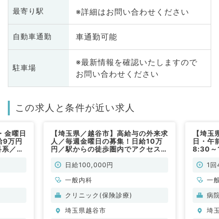
※詳細はお問い合わせください
最寄り駅
車通勤可能
自動車通勤
※最新情報を確認いたしますので
駐車場
お問い合わせください
この求人と条件が近い求人
・金曜日
【埼玉県／越谷市】高給与の外来求
【埼玉
給9万円
人／毎週金曜日の募集！日給10万
日・午前
科系／非
円／駅からの徒歩圏内でアクセス至
8:30
便（一般内科／非常勤）
無料送
診のお
日給100,000円
1回
勤）
一般内科
一
クリニック(保険診療)
病
埼玉県越谷市
埼