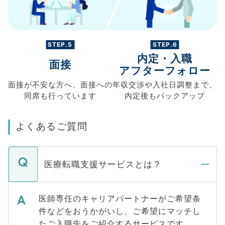
STEP.5
STEP.6
内定・入職
面接
アフターフォロー
面接が不安な方へ、
面接への
年収交渉や
入社日調整まで、
同席も
行っています
内定後もバックアップ
よくあるご質問
医療転職支援サービスとは？
医師専任のキャリアパートナーがご希望条
件などをおうかがいし、ご希望にマッチし
たご入職先をご紹介するサービスです。