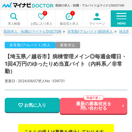
医師の求人・転職・アルバイトはマイナビDOCTOR
0
1
MENU
お気に入り求人
最近見た求人
マイページ
求人検索
医師求人・転職のマイナビDOCTOR
非常勤(アルバイト)医師求人
埼玉県
非常勤(アルバイト)求人
募集停止
【埼玉県／越谷市】病棟管理メイン◎毎週金曜日・
1回4万円のゆったりめ当直バイト（内科系／非常
勤）
更新日 : 2024/06/07
求人No : 536721
最新の募集状況を
お気に入り
問い合わせる
こちらの求人は募集を停止しております。