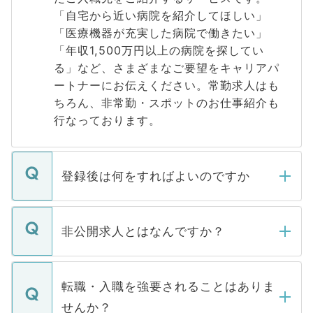
「自宅から近い病院を紹介してほしい」
「医療機器が充実した病院で働きたい」
「年収1,500万円以上の病院を探してい
る」など、さまざまなご要望をキャリアパ
ートナーにお伝えください。常勤求人はも
ちろん、非常勤・スポットのお仕事紹介も
行なっております。
登録後は何をすればよいのですか
ご登録いただきましたら、弊社担当者がご
登録内容を確認し、その後メールもしくは
非公開求人とはなんですか？
お電話にて次のステップのご案内をいたし
ます。通常、5営業日以内にはご連絡をせて
マイナビDOCTORで取り扱っている求人の
いただきますので、しばらくお待ちくださ
うち約3割は、Webサイトからご覧いただ
転職・入職を強要されることはありま
い。
けない「非公開求人」です。非公開求人は
せんか？