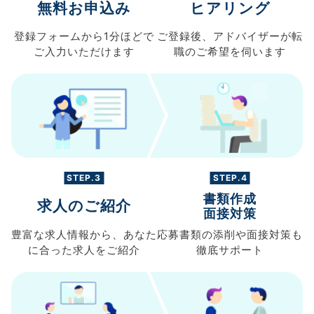
無料お申込み
ヒアリング
登録フォームから
1分ほどで
ご登録後、
アドバイザーが転
ご入力
いただけます
職の
ご希望を伺います
STEP.3
STEP.4
書類作成
求人のご紹介
面接対策
豊富な求人情報から、
あなた
応募書類の
添削や面接対策も
に合った求人を
ご紹介
徹底サポート