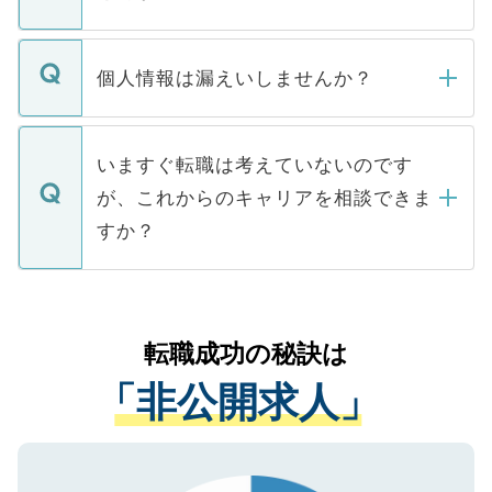
下記の理由によって、一般には公開してい
ません。
転職・入職を強要することは一切ありませ
ん。また、仮に応募先から内定をいただい
個人情報は漏えいしませんか？
■応募殺到を避けるため 人気のある医療機
たとしても、ご本人が納得しない限り、内
関を公にしてしまうと、応募が殺到する場
定を承諾する必要はありません。内定先へ
個人情報が漏えいすることはありませんの
合があります。 選考を効率よく行うため
の辞退の連絡はキャリアパートナーが行い
で、ご安心ください。当サイトからの登録
いますぐ転職は考えていないのです
に、医療機関が求める条件に合った人材の
ますので、ご安心ください。
などで収集したご登録者様の個人情報は、
が、これからのキャリアを相談できま
みを人材紹介会社に依頼するケースが増え
ご本人のキャリアアップおよび転職活動の
ています。
すか？
支援を目的に使用いたします。お預かりし
ているすべての個人データはご本人の許可
お気軽にご相談ください。先生専任のキャ
なく、医療機関側に開示したり、第三者に
リアパートナーが将来のご希望などをおう
提供することは一切ありません。また弊社
かがいして、現在の医療機関の状況や紹介
転職成功の秘訣は
は、個人情報の取り扱いについての厳密な
経験をまじえながら、適切なアドバイスを
管理基準を満たした事業者のみに付与され
「非公開求人」
させていただきます。すぐにご転職をされ
る、プライバシーマークを取得済みです。
ない方には、長期的なサポートが可能です
ご登録いただいた個人情報は、SSL（デー
ので、まずはご登録ください。
タ暗号化）によって保護されていますの
で、機密保持に関してもご安心ください。